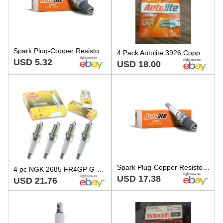
Spark Plug-Copper Resistor Autolite 3926 AUTOLITE 3926
4 Pack Autolite 3926 Copper Core Spark Plugs ps
USD 5.32
USD 18.00
Spark Plug-Copper Resistor Autolite 3926
4 pc NGK 2685 FR4GP G-Power Spark Plugs for SP467 APP3926 41-808 Ignition jz
USD 17.38
USD 21.76