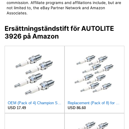
commission. Affiliate programs and affiliations include, but are
not limited to, the eBay Partner Network and Amazon
Associates.
Ersättningständstift för AUTOLITE
3926 på Amazon
OEM (Pack of 4) Champion Spark Plugs for Autolite 3924, 3926, 5503, 602, AP3924
Replacement (Pack of 8) for Champion Spark Plugs for Autolite 3924, AP3924, 3926, 5503, 602
USD 17.49
USD 86.60