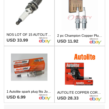
NOS LOT OF 15 AUTOLITE COPPER CORE SPARK PLUGS, 3926
2 pc Champion Copper Plus 431 Spark Plugs for RC14YC FR5LS FR5LM FR5 FR4LSJ qd
USD 33.99
USD 11.92
1 Autolite spark plug fits John Deere D155 D150 D130 D125 D120 Champion XC92YC
AUTOLITE COPPER CORE Spark Plugs 3926 Set of 4
USD 6.99
USD 28.33