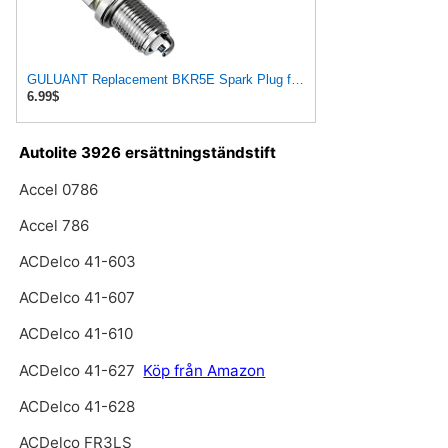
GULUANT Replacement BKR5E Spark Plug for Autolite 3924 3926 5224 for Bosch F000KE0P03 F000KE0P07
6.99$
Autolite 3926 ersättningständstift
Accel 0786
Accel 786
ACDelco 41-603
ACDelco 41-607
ACDelco 41-610
ACDelco 41-627
Köp från Amazon
ACDelco 41-628
ACDelco FR3LS