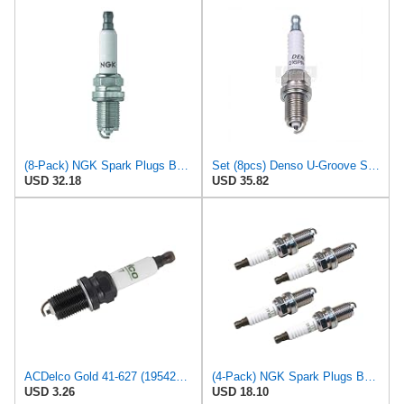
(8-Pack) NGK Spark Plugs BKR4ESA-11 (Stock # 7755)
Set (8pcs) Denso U-Groove Spark Plugs Stock 5016 Nickel Core .043"(1.1mm) Gap Size Q16PR-U11
USD 32.18
USD 35.82
ACDelco Gold 41-627 (19542415) Gas Engine Ignition Spark Plug
(4-Pack) NGK Spark Plugs BKR4E-11 (Stock # 5424)
USD 3.26
USD 18.10