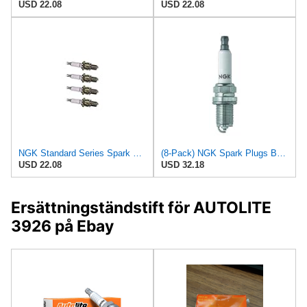
USD 22.08
USD 22.08
NGK Standard Series Spark Plug BKR4ESA-11 (4 Pack) for SATURN SW2 BASE 1993-2001 1.9L/116
(8-Pack) NGK Spark Plugs BKR4ESA-11 (Stock # 7755)
USD 22.08
USD 32.18
Ersättningständstift för AUTOLITE
3926 på Ebay