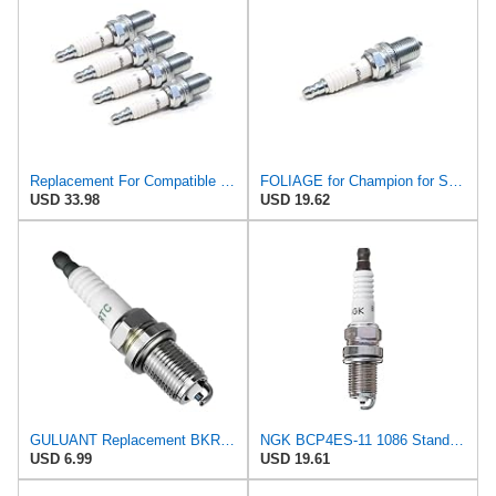
Replacement For Compatible With (Pack of 4) OEM Champion Spark Plugs for Autolite 3924, 3926, 5503,
FOLIAGE for Champion for Spark Plug for Autolite 3924, 3926, 5503, 602, AP3924, XS3924 Engines
USD 33.98
USD 19.62
GULUANT Replacement BKR5E Spark Plug for Autolite 3924 3926 5224 for Bosch F000KE0P03 F000KE0P07
NGK BCP4ES-11 1086 Standard Spark Plug, 4 Pack
USD 6.99
USD 19.61