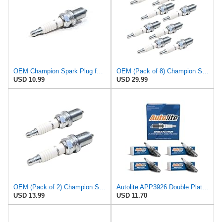
OEM Champion Spark Plug for Autolite 3924, 3926, 5503, 602, AP3924, XS3924 Engines
OEM (Pack of 8) Champion Spark Plugs for Autolite 3924, 3926, 5503, 602, AP3924
USD 10.99
USD 29.99
OEM (Pack of 2) Champion Spark Plugs for Autolite 3924, 3926, 5503, 602, AP3924
Autolite APP3926 Double Platinum Automotive Replacement Spark Plug (1 Pack)
USD 13.99
USD 11.70