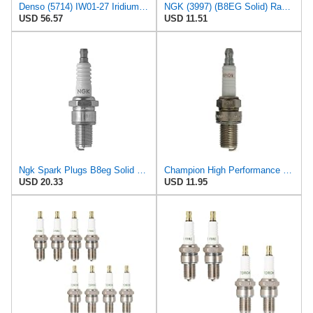
Denso (5714) IW01-27 Iridium Racing Spark Plug, (Pack of 1)
NGK (3997) (B8EG Solid) Racing Spark Plug, Pack of 1
USD 56.57
USD 11.51
Ngk Spark Plugs B8eg Solid Plug Ngk Each 3997 New
Champion High Performance 693 Spark Plug (Carton of 1) - C55
USD 20.33
USD 11.95