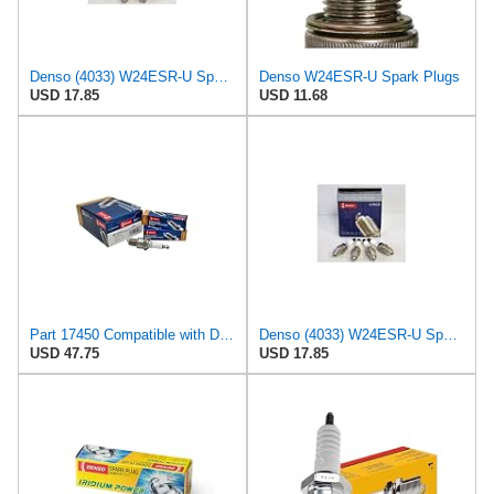
Denso (4033) W24ESR-U Spark Plugs, Pack of 4
Denso W24ESR-U Spark Plugs
USD 17.85
USD 11.68
Part 17450 Compatible with Denso Spark Plug W24Esr-U Replacement for BR8Es, W24Esr-U, 4033, Rn3C,
Denso (4033) W24ESR-U Spark Plugs, Pack of 4
USD 47.75
USD 17.85