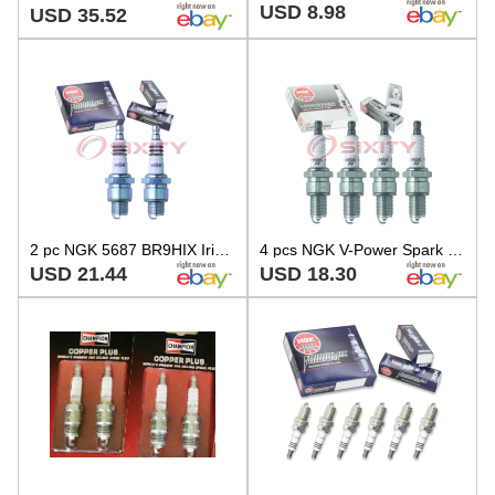
USD 8.98
USD 35.52
2 pc NGK 5687 BR9HIX Iridium IX Spark Plugs for W2AS W27FS-ZU W27FS-GU W27FN yu
4 pcs NGK V-Power Spark Plugs for 1990-1994 Plymouth Laser 2.0L L4 - Engine rd
USD 21.44
USD 18.30