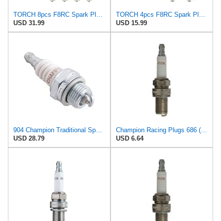
TORCH 8pcs F8RC Spark Plug Replace for NGK 5422/BR8ES, for DENSO W24SER-U, for CHAMPION RN3C, OE108
TORCH 4pcs F8RC Spark Plug Replace for NGK 5422/BR8ES, for DENSO W24SER-U, for CHAMPION RN3C, OE108
USD 31.99
USD 15.99
904 Champion Traditional Spark Plug. Part# RN4YC
Champion Racing Plugs 686 (C57) Pack of 1 (UPC 037551005666)
USD 28.79
USD 6.64