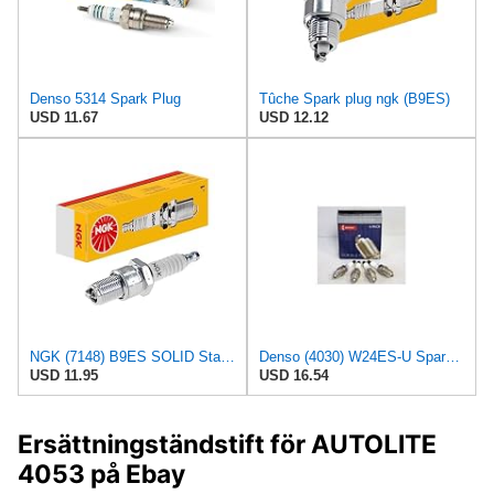
Denso 5314 Spark Plug
Tûche Spark plug ngk (B9ES)
USD 11.67
USD 12.12
NGK (7148) B9ES SOLID Standard Spark Plug, Pack of 1
Denso (4030) W24ES-U Spark Plugs, Pack of 4
USD 11.95
USD 16.54
Ersättningständstift för AUTOLITE
4053 på Ebay