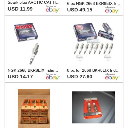
Spark plug ARCTIC CAT Harley HONDA HUSQVARNA KAWASAKI KTM POLARIS SUZUKI SEADOO
6 pc NGK 2668 BKR8EIX Iridium IX Spark Plugs for QC59YC Q24PRZ-U K24PRZU bm
USD 11.99
USD 49.15
NGK 2668 BKR8EIX Iridium IX Spark Plug for QC59YC Q24PRZ-U K24PRZU K24PR-U11 ut
8 pc for 2668 BKR8EIX Iridium IX Spark Plugs for QC59YC Q24PRZ-U K24PRZU jo
USD 14.17
USD 27.60