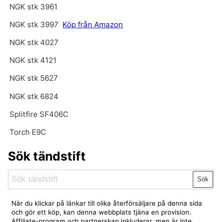
NGK stk 3961
NGK stk 3997
Köp från Amazon
NGK stk 4027
NGK stk 4121
NGK stk 5627
NGK stk 6824
Splitfire SF406C
Torch E9C
Sök tändstift
Sök
När du klickar på länkar till olika återförsäljare på denna sida
och gör ett köp, kan denna webbplats tjäna en provision.
Affiliate-program och partnerskap inkluderar, men är inte