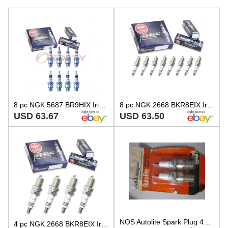
8 pc NGK 5687 BR9HIX Iridium IX Spark Plugs for W2AS W27FS-ZU W27FS-GU W27FN gz
8 pc NGK 2668 BKR8EIX Iridium IX Spark Plugs for QC59YC Q24PRZ-U K24PRZU jo
USD 63.67
USD 63.50
NOS Autolite Spark Plug 4053 Qty 2
4 pc NGK 2668 BKR8EIX Iridium IX Spark Plugs for QC59YC Q24PRZ-U K24PRZU zk