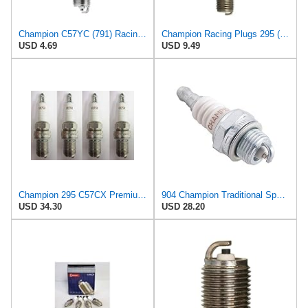
Champion C57YC (791) Racing Plug
Champion Racing Plugs 295 (C57CX) Pack of 1 (UPC 037551007080)
USD 4.69
USD 9.49
Champion 295 C57CX Premium Racing Spark Plug Pack of 4
904 Champion Traditional Spark Plug. Part# RN4YC
USD 34.30
USD 28.20