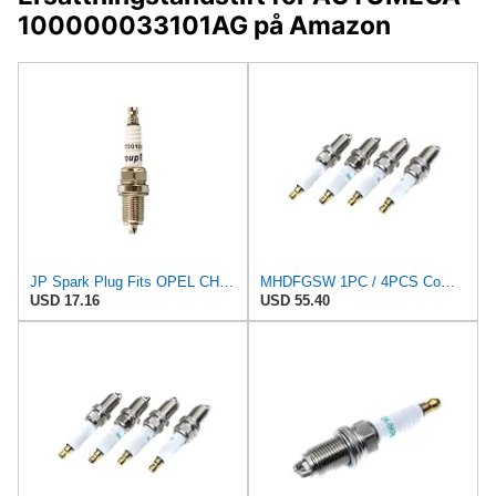
100000033101AG på Amazon
JP Spark Plug Fits OPEL CHEVROLET DAEWOO AUDI SKODA DAIHATSU SAAB 1214000
MHDFGSW 1PC / 4PCS Compatible with BMW E46 E39 VW Jet-ta Saab 900 Spark Plug 12129064617,
USD 17.16
USD 55.40