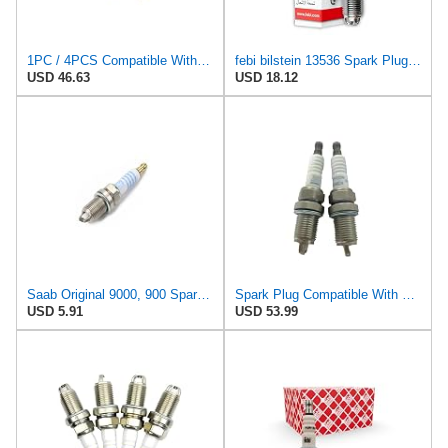
1PC / 4PCS Compatible With BMW E46 E39 VW Jet-ta Saab 900 Spark Plug 12129064617,
febi bilstein 13536 Spark Plug, pack of one
USD 46.63
USD 18.12
Saab Original 9000, 900 Spark Plug 9195109
Spark Plug Compatible With Opel Chevrolet Optra 2004-2010 Captiva 2007-2017 OEM 9195109 95519055
USD 5.91
USD 53.99