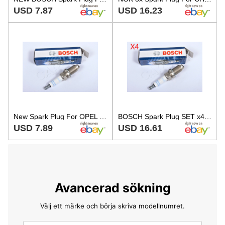
USD 7.87
USD 16.23
New Spark Plug For OPEL Holden SAAB SKODA VW A 1.0-3.2L 1981- BOSCH
BOSCH Spark Plug SET x4 pcs Fits OPEL SAAB SKODA VW M2 1.0-3.2L 1981-
USD 7.89
USD 16.61
Avancerad sökning
Välj ett märke och börja skriva modellnumret.