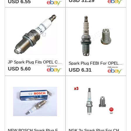
USD 31.29
USD 6.55
JP Spark Plug Fits OPEL CHEVROLET DAEWOO AUDI SKODA DAIHATSU SAAB 1214000
Spark Plug FEBI For OPEL VAUXHALL TOYOTA Agila Astra F Classic Estate 1214455
USD 5.60
USD 6.31
NEW BOSCH Spark Plug Fits OPEL VAUXHALL HOLDEN CHEVROLET BMW DAEWOO Tr 1214000
NGK 3x Spark Plug For CHEVROLET CITROEN DACIA DAEWOO FIAT LANCIA 84-15 9195109