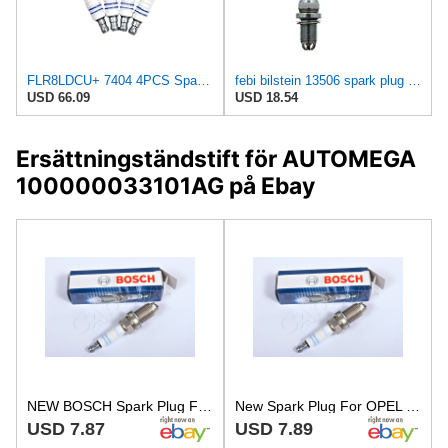
FLR8LDCU+ 7404 4PCS Spark Ignition Plug Compatible With VW Suzuki Compatible With BMW Opel
febi bilstein 13506 spark plug Extra - Pack of 1
USD 66.09
USD 18.54
Ersättningständstift för AUTOMEGA
100000033101AG på Ebay
NEW BOSCH Spark Plug Fits OPEL VAUXHALL HOLDEN CHEVROLET BMW DAEWOO Tr 1214000
New Spark Plug For OPEL Holden SAAB SKODA VW A 1.0-3.2L 1981- BOSCH
USD 7.87
USD 7.89