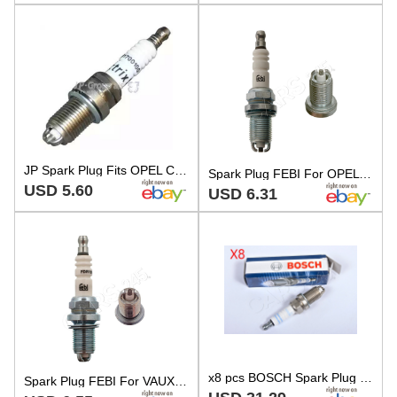
JP Spark Plug Fits OPEL CHEVROLET DAEWOO AUDI SKODA DAIHATSU SAAB 1214000
Spark Plug FEBI For OPEL VAUXHALL TOYOTA Agila Astra F Classic Estate 1214455
USD 5.60
USD 6.31
x8 pcs BOSCH Spark Plug for OPEL VAUXHALL HOLDEN CHEVROLET BMW DAEWOO Tr 1214000
Spark Plug FEBI For VAUXHALL OPEL CITROEN PEUGEOT MERCEDES VW Astra Ax 1214455