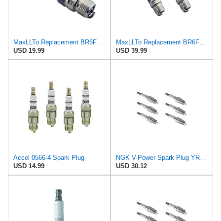
MaxLLTo Replacement BR6FS Spark Plug for Autolite 136 143 144 145 3265 3624 3625
MaxLLTo Replacement BR6FS Spark Plug for Autolite 136 143 144 145 3265 3624 3625, 2 pack
USD 19.99
USD 39.99
Accel 0566-4 Spark Plug
NGK V-Power Spark Plug YR55 (6 Pack) Compatible With PONTIAC LEMANS 1975-1975 4.1L/250
USD 14.99
USD 30.12