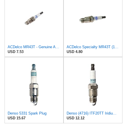
ACDelco MR43T - Genuine ACDelco Marine Spark Plugs (4 pack) 19355200
ACDelco Specialty MR43T (19157985) Marine Spark Plug (Pack of 1)
USD 7.53
USD 4.80
Denso 5331 Spark Plug
Denso (4716) ITF20TT Iridium TT Spark Plug, (Pack of 1)
USD 15.67
USD 12.12