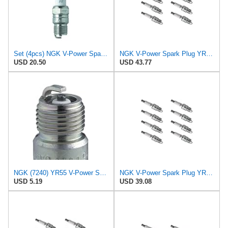
Set (4pcs) NGK V-Power Spark Plugs Stock 7240 Nickel Core Tip Standard 0.060in YR55
NGK V-Power Spark Plug YR55 (8 Pack) for GMC K15 SUBURBAN 1975-1975 5.7L/350
USD 20.50
USD 43.77
NGK (7240) YR55 V-Power Spark Plug, Pack of 1
NGK V-Power Spark Plug YR55 (8 Pack) Compatible With CHEVROLET K10 SUBURBAN 1976-1978 5.7L/350
USD 5.19
USD 39.08