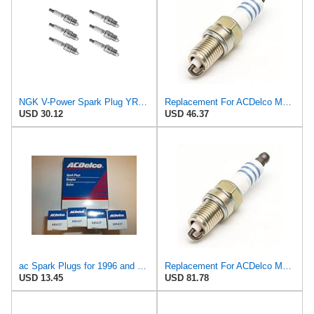
NGK V-Power Spark Plug YR55 (6 Pack) Compatible With CHEVROLET C10 SUBURBAN 1975-1975 4.1L/250
Replacement For ACDelco MR43T Copper Spark Plug - 4 Pack - For Mercruiser 305 350 454 5.0L 5.7L
USD 30.12
USD 46.37
ac Spark Plugs for 1996 and Older Mercruiser and Volvo Penta 5.0 and 5.7 Engines MR43T
Replacement For ACDelco MR43T Copper Spark Plug - 8 Pack - For Mercruiser 305 350 454 5.0L
USD 13.45
USD 81.78