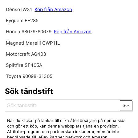
Denso IW31
Köp från Amazon
Eyquem FE285
Honda 98079-60679
Köp från Amazon
Magneti Marelli CWP11L
Motorcraft AG403
Splitfire SF405A
Toyota 90098-31305
Sök tändstift
Sök
När du klickar på länkar till olika återförsäljare på denna sida
och gör ett köp, kan denna webbplats tjäna en provision.
Affiliate-program och partnerskap inkluderar, men är inte
begränsade till, eBay Partner Network och Amazon