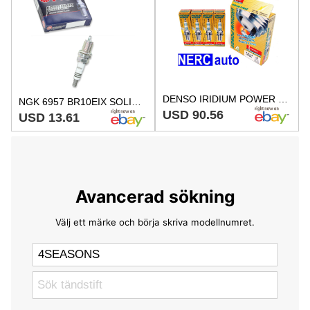
DENSO IRIDIUM POWER Spark Plugs IW31 5319 Set of 4
NGK 6957 BR10EIX SOLID Iridium IX Spark Plug for IW31 IW01-29 5715 5319 js
USD 90.56
USD 13.61
Avancerad sökning
Välj ett märke och börja skriva modellnumret.