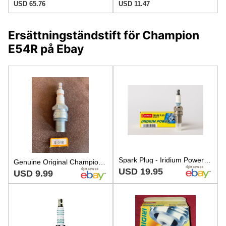
USD 65.76
USD 11.47
Ersättningständstift för Champion
E54R på Ebay
Spark Plug - Iridium Power Sparkplug Genuine BRAND NEW - ND NIPPON DENSO IW27
Genuine Original Champion Spark Plug E-54R Brand New
USD 19.95
USD 9.99