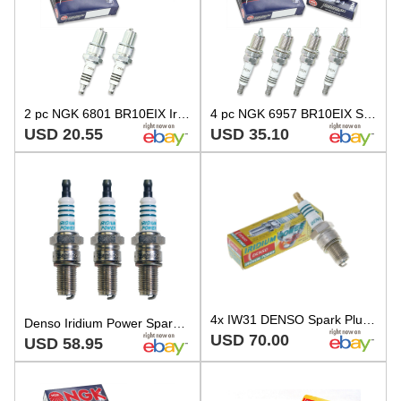
2 pc NGK 6801 BR10EIX Iridium IX Spark Plugs for W34EPT W34EN W34E-ZU W32EPT dl
4 pc NGK 6957 BR10EIX SOLID Iridium IX Spark Plugs for IW31 IW01-29 5715 em
USD 20.55
USD 35.10
4x IW31 DENSO Spark Plug - Iridium Power
Denso Iridium Power Spark Plug Set 3 Pieces For Grand Touring 800 SE Mach 1
USD 70.00
USD 58.95