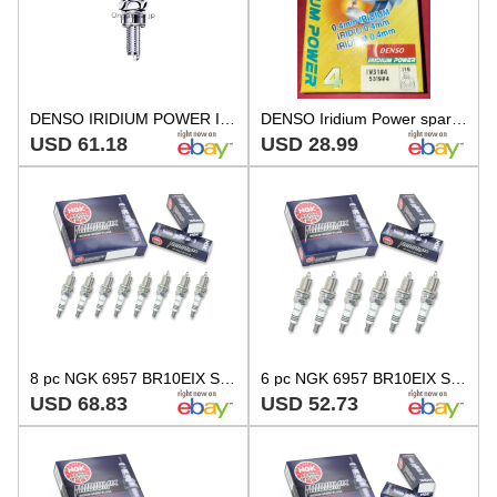
DENSO IRIDIUM POWER IW31 Part Number 025-006-0310000 Spark Plug
DENSO Iridium Power spark plugs 0.4mm IW31#4/5319#4 SkiDoo/Yamaha pack of 2new
USD 61.18
USD 28.99
8 pc NGK 6957 BR10EIX SOLID Iridium IX Spark Plugs for IW31 IW01-29 5715 wd
6 pc NGK 6957 BR10EIX SOLID Iridium IX Spark Plugs for IW31 IW01-29 5715 uq
USD 68.83
USD 52.73