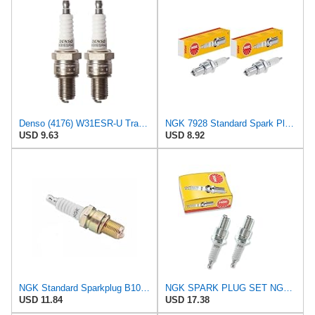
Denso (4176) W31ESR-U Traditional Spark Plug, Pack of 2
NGK 7928 Standard Spark Plug - B10ES, 2 Pack
USD 9.63
USD 8.92
NGK Standard Sparkplug B10ES for KTM 540 DXC 1990-1991
NGK SPARK PLUG SET NGK - 708.09.22 - B10ES 7928 - Set 2 piece
USD 11.84
USD 17.38