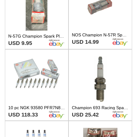
NOS Champion N-57R Spark Plug
N-57G Champion Spark Plug NEW
USD 14.99
USD 9.95
10 pc NGK 93580 PFR7N8DS Laser Platinum Spark Plugs for 98079-5787T dc
Champion 693 Racing Spark Plug
USD 118.33
USD 25.42