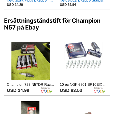
NGK Spark Plugs BR10ES 4832 Ngk Plug Made by NGK Spark Plugs
NGK (4832) BR10ES Standard Spark Plug (10)
USD 14.29
USD 39.94
Ersättningständstift för Champion
N57 på Ebay
Champion 723 N57DR Racing Series Spark Plug - Set of 4
10 pc NGK 6801 BR10EIX Iridium IX Spark Plugs for W34EPT W34EN W34E-ZU zz
USD 24.99
USD 83.53