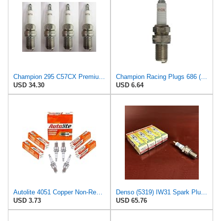
Champion 295 C57CX Premium Racing Spark Plug Pack of 4
Champion Racing Plugs 686 (C57) Pack of 1 (UPC 037551005666)
USD 34.30
USD 6.64
Autolite 4051 Copper Non-Resistor Automotive Replacement Spark Plug (1 Pack)
Denso (5319) IW31 Spark Plugs, Pack of 4
USD 3.73
USD 65.76