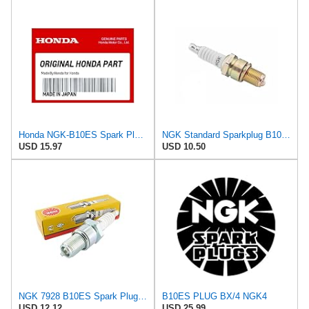
Honda NGK-B10ES Spark Plug (B10Es)
NGK Standard Sparkplug B10ES for ATK 125 LQ 2000
USD 15.97
USD 10.50
NGK 7928 B10ES Spark Plug (Pack of 1)
B10ES PLUG BX/4 NGK4
USD 12.12
USD 25.99