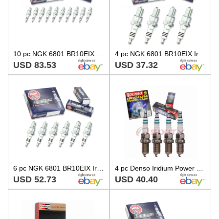
10 pc NGK 6801 BR10EIX Iridium IX Spark Plugs for W34EPT W34EN W34E-ZU zz
4 pc NGK 6801 BR10EIX Iridium IX Spark Plugs for W34EPT W34EN W34E-ZU W32EPT uo
USD 83.53
USD 37.32
6 pc NGK 6801 BR10EIX Iridium IX Spark Plugs for W34EPT W34EN W34E-ZU W32EPT ct
4 pc Denso Iridium Power Spark Plugs for 1994-1998 Toyota T100 2.7L L4 mj
USD 52.73
USD 40.40