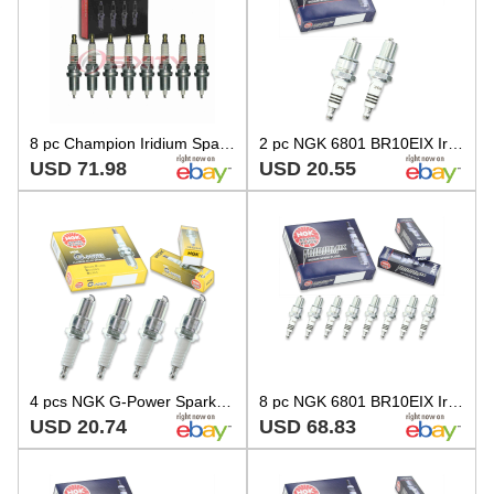
8 pc Champion Iridium Spark Plugs for 1998-2003 Dodge Durango 5.2L 5.9L V8 xt
2 pc NGK 6801 BR10EIX Iridium IX Spark Plugs for W34EPT W34EN W34E-ZU W32EPT dl
USD 71.98
USD 20.55
4 pcs NGK G-Power Spark Plugs for 1985 Volvo 745 2.3L L4 - Engine Kit Set go
8 pc NGK 6801 BR10EIX Iridium IX Spark Plugs for W34EPT W34EN W34E-ZU W32EPT zj
USD 20.74
USD 68.83