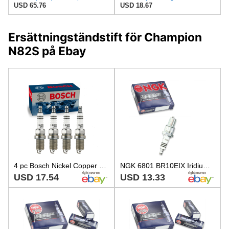
USD 65.76
USD 18.67
Ersättningständstift för Champion
N82S på Ebay
4 pc Bosch Nickel Copper Spark Plugs for 1990 Pontiac Grand Prix 2.3L L4 bm
NGK 6801 BR10EIX Iridium IX Spark Plug for W34EPT W34EN W34E-ZU W32EPT hy
USD 17.54
USD 13.33