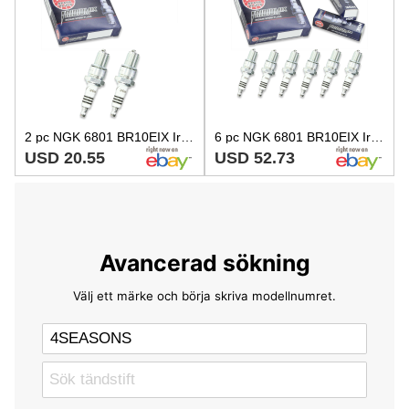
2 pc NGK 6801 BR10EIX Iridium IX Spark Plugs for W34EPT W34EN W34E-ZU W32EPT dl
6 pc NGK 6801 BR10EIX Iridium IX Spark Plugs for W34EPT W34EN W34E-ZU W32EPT ct
USD 20.55
USD 52.73
Avancerad sökning
Välj ett märke och börja skriva modellnumret.