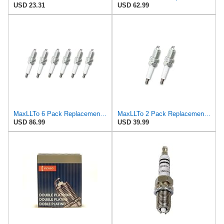
USD 23.31
USD 62.99
MaxLLTo 6 Pack Replacement 2978 Platinum Spark Plug for Bosch 8101 FR7DPP33X for Champion 7545 for
MaxLLTo 2 Pack Replacement 2978 Platinum Spark Plug for Bosch 8101 FR7DPP33X for Champion 7545 for
USD 86.99
USD 39.99