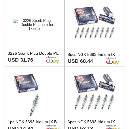
3226 Spark Plug Double Platinum for Denso
8pcs NGK 5693 Iridium IX BKR4EIX ATV Spark Plug Tune Up Kit Set kk
USD 31.76
USD 68.44
1pc NGK 5693 Iridium IX BKR4EIX ATV Spark Plug Tune Up Kit Set ru
6pcs NGK 5693 Iridium IX BKR4EIX ATV Spark Plug Tune Up Kit Set zp
USD 14.84
USD 53.13