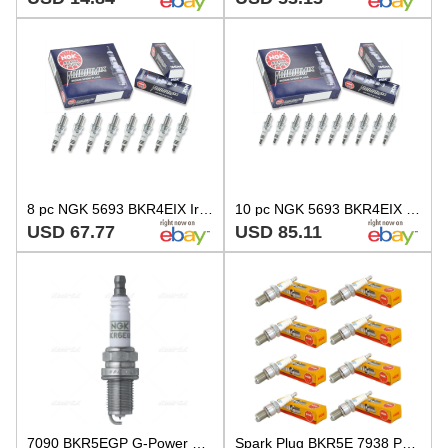
8 pc NGK 5693 BKR4EIX Iridium IX Spark Plugs for XP3926 RH13439 41-831 sa
10 pc NGK 5693 BKR4EIX Iridium IX Spark Plugs for XP3926 RH13439 41-831 fj
USD 67.77
USD 85.11
7090 BKR5EGP G-Power Spark Plug, Pack of 4
Spark Plug BKR5E 7938 Pack of 8