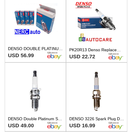
DENSO DOUBLE PLATINUM Spark Plugs PK20R13 3226 Set of 4
PK20R13 Denso Replacement Spark Plug Sparkplug - new old stock
USD 56.99
USD 22.72
DENSO Double Platinum Spark Plug PK20R13
DENSO 3226 Spark Plug Double Platinum
USD 49.00
USD 16.99