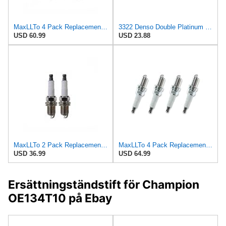
MaxLLTo 4 Pack Replacement 3117 Spark Plug for Denso Auto PQ20R for NGK 3350 for Datsun for Nissan
3322 Denso Double Platinum Spark Plug. Part # PQ20R-P11
USD 60.99
USD 23.88
MaxLLTo 2 Pack Replacement 3117 Spark Plug for Denso Auto PQ20R for NGK 3350 for Datsun for Nissan
MaxLLTo 4 Pack Replacement 5275 Platinum Spark Plug for Beck for Arnley 1765201 for DENSO Auto 3113
USD 36.99
USD 64.99
Ersättningständstift för Champion
OE134T10 på Ebay