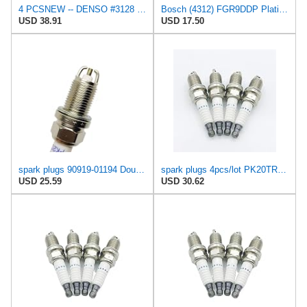
4 PCSNEW -- DENSO #3128 -- DOUBLE PLATINUM Spark Plugs -- PK20R11
Bosch (4312) FGR9DDP Platinum + 2 Spark Plug, (Pack of 1)
USD 38.91
USD 17.50
spark plugs 90919-01194 Double Platinum PK20TR11 Compatible with Toyota for AVENSIS for CAMRY for
spark plugs 4pcs/lot PK20TR11 9091901194 Normal Spark Plug Compatible with Toyota Compatible with
USD 25.59
USD 30.62