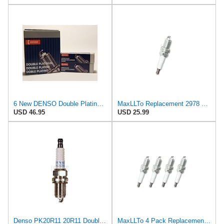
6 New DENSO Double Platinum Spark Plugs PK20R11 # 3128
MaxLLTo Replacement 2978 Platinum Spark Plug for Bosch 8101 FR7DPP33X for Champion 7545 for DENSO
USD 46.95
USD 25.99
Denso PK20R11 20R11 Double Platinum Spark Plug
MaxLLTo 4 Pack Replacement 2978 Platinum Spark Plug for Bosch 8101 FR7DPP33X for Champion 7545 for