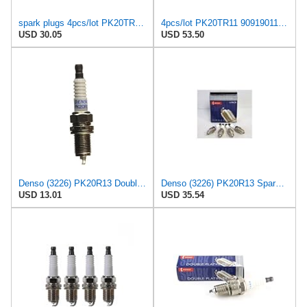
spark plugs 4pcs/lot PK20TR11 9091901194 Normal Spark Plug Compatible with Toyota Solara Compatible
4pcs/lot PK20TR11 9091901194 Normal Spark Plug For Toyota Solara For Camry For RAV4 For Avalon For
USD 30.05
USD 53.50
Denso (3226) PK20R13 Double Platinum Spark Plug, Pack of 1
Denso (3226) PK20R13 Spark Plugs, Pack of 4
USD 13.01
USD 35.54