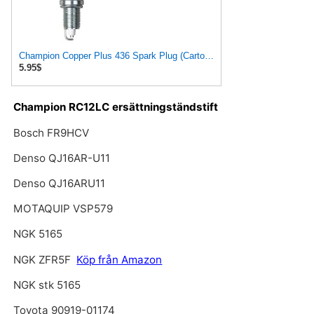
Champion Copper Plus 436 Spark Plug (Carton of 1) - RC12LC4 for 1988-2003 Dodge Ram 1500
5.95$
Champion RC12LC ersättningständstift
Bosch FR9HCV
Denso QJ16AR-U11
Denso QJ16ARU11
MOTAQUIP VSP579
NGK 5165
NGK ZFR5F
Köp från Amazon
NGK stk 5165
Toyota 90919-01174