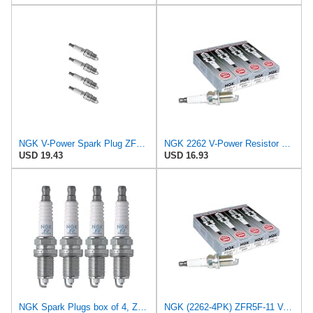
NGK V-Power Spark Plug ZFR5F-11 (4 Pack) Compatible with MAZDA B2600 SE-5 1990-1993 2.6L/2606cc
NGK 2262 V-Power Resistor Type Spark Plugs ZFR5F-11 (4 Pack)
USD 19.43
USD 16.93
NGK Spark Plugs box of 4, ZFR5F-11
NGK (2262-4PK) ZFR5F-11 V-Power Spark Plug, Box of 4