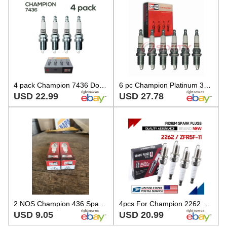
4 pack Champion 7436 Double Platinum Spark Plug for RC10PLPB4 SP0RC12LC4
6 pc Champion Platinum 3436 Spark Plugs for RC12LC4 HGR7MDPO 7100 7090 4313 vq
USD 22.99
USD 27.78
2 NOS Champion 436 Spark Plugs RC12LC4
4pcs For Champion 2262 ZFR5F11 Spark Plugs for RC12LC4 90760 4291 2262 Genuine
USD 9.05
USD 20.99