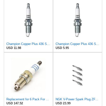
Champion Copper Plus 436 Spark Plug (Carton of 4) - RC12LC4
Champion Copper Plus 436 Spark Plug (Carton of 1) - RC12LC4 for 1988-2003 Dodge Ram 1500
USD 11.98
USD 5.95
Replacement for 6 Pack For NGK Standard Spark Plugs 1998-2003 for Mercedes-Benz ML320 3.2L V6 ps
NGK V-Power Spark Plug ZFR5F-11 (4 Pack) Compatible With JEEP COMPASS 75TH ANNIVERSARY 2016-2016
USD 147.52
USD 23.99