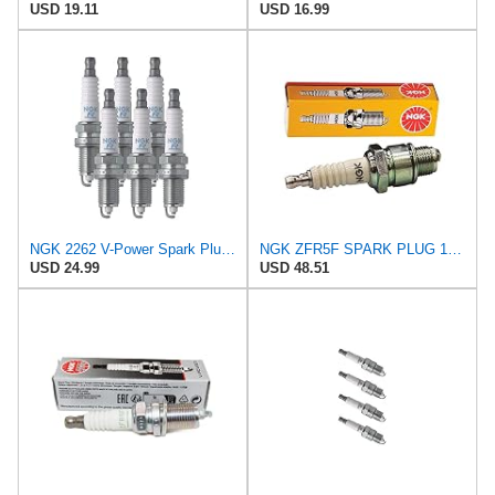
USD 19.11
USD 16.99
NGK 2262 V-Power Spark Plug (6 Pack) ZFR5F-11 ZFR5F11
NGK ZFR5F SPARK PLUG 10 PK
USD 24.99
USD 48.51