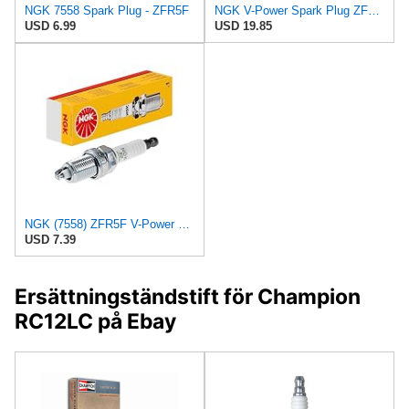
NGK 7558 Spark Plug - ZFR5F
NGK V-Power Spark Plug ZFR5F (4 Pack) Compatible With MITSUBISHI GALANT DE 2003-2003 2.4L/2351cc
USD 6.99
USD 19.85
NGK (7558) ZFR5F V-Power Spark Plug, Pack of 1 , black
USD 7.39
Ersättningständstift för Champion
RC12LC på Ebay