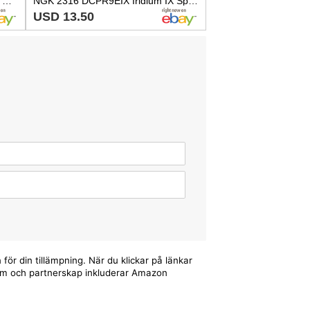
DENSO 4x Spark Plug For ABARTH ALFA ROMEO APRILIA BMW BUELL 0.5-6.0L 1987-2020
NGK 2316 DCPR9EIX Iridium IX Spark Plug for XU27EPR-ZU RA59PP RA4HCX IXU27 de
USD 13.50
för din tillämpning. När du klickar på länkar
ogram och partnerskap inkluderar Amazon