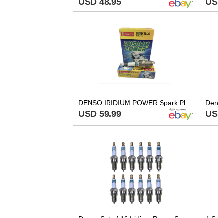
USD 48.95
US
DENSO IRIDIUM POWER Spark Plugs IXU27 5337 Set of 4
USD 59.99
US