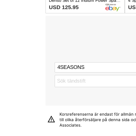
Denso Set of 12 Iridium Power Spark Plugs Gap 0.035 For Ferrari 5.5L V12
USD 125.95
US
Korsreferenserna är endast för allmän r
till olika återförsäljare på denna sida
Associates.