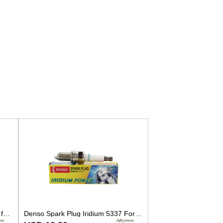
Denso IXU27 Iridium Spark Plugs for Ferrari 456 550 575 512M
Denso Spark Plug Iridium 5337 For Aprilia RSV Mille BMW Ferrari 456 Fiat Jeep