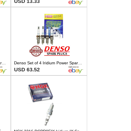
USD 13.33
Denso Set of 4 Iridium Power Spark Plugs Gap 0.035 For Dodge Fiat Jeep 1.4L L4
Denso Set of 4 Iridium Power Spark Plugs Gap 0.035 For Dodge Fiat Jeep 1.4L L4
USD 63.52