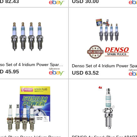
D 82.43
USD 30.00
Denso Set of 4 Iridium Power Spark Plugs Gap 0.035 For Dodge Fiat Jeep 1.4L L4
D 45.95
USD 63.52