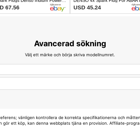
4 Spark Plugs Denso Iridium Power Abarth 500 Fiat 500L 500X 1.4 Turbo
D 67.56
USD 45.24
Avancerad sökning
Välj ett märke och börja skriva modellnumret.
eferens; vänligen kontrollera de korrekta specifikationerna och måtten 
 och gör ett köp, kan denna webbplats tjäna en provision. Affiliate-pr