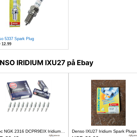
o 5337 Spark Plug
 12.99
DENSO IRIDIUM IXU27 på Ebay
10 pc NGK 2316 DCPR9EIX Iridium IX Spark Plugs for XU27EPR-ZU RA59PP RA4HCX fo