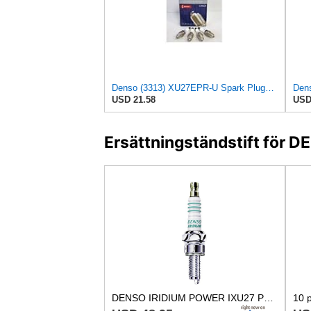
Denso (3313) XU27EPR-U Spark Plugs, Pack of 4
Dens
USD 21.58
USD
Ersättningständstift för 
DENSO IRIDIUM POWER IXU27 Part Number 025-005-0270000 Spark Plug