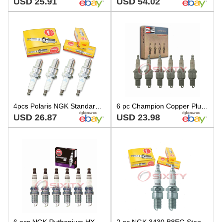
USD 25.91
USD 54.02
4pcs Polaris NGK Standard Spark Plugs 340 EC34PM-04 Kit Set Engine ol
6 pc Champion Copper Plus Spark Plugs for 1974-1975 Nissan 260Z 2.6L L6 rz
USD 26.87
USD 23.98
6 pcs NGK Ruthenium HX Spark Plugs for 1997-2000 BMW 328i 2.8L L6 - Engine si
2 pc NGK 3430 B8EG Standard Spark Plugs for W25EN S438XLG N87 N62R N60R xj