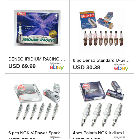
DENSO IRIDIUM RACING Spark Plugs IW01-29 #4 IW0129 5715 #4 Set of 4 14X19
8 pc Denso Standard U-Groove Spark Plugs for 1973-1976 Ford Torino 5.8L 6.6L bd
USD 69.99
USD 30.38
6 pcs NGK V-Power Spark Plugs for 1971 GMC C25/C2500 Pickup 4.1L L6 - Engine us
4pcs Polaris NGK Iridium IX Spark Plugs 340 EC34PM-04 Kit Set Engine ne