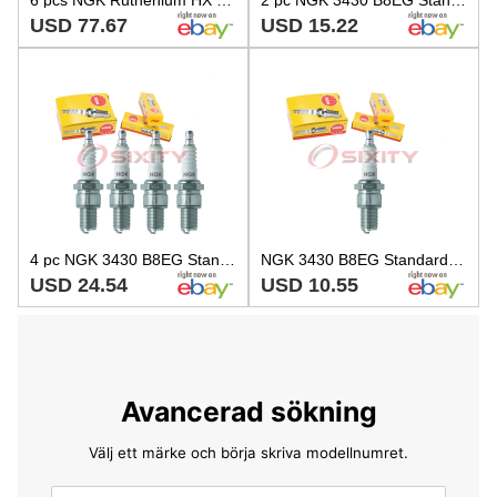
USD 77.67
USD 15.22
4 pc NGK 3430 B8EG Standard Spark Plugs for W25EN S438XLG N87 N62R N60R zb
NGK 3430 B8EG Standard Spark Plug for W25EN S438XLG N87 N62R N60R CW10L ld
USD 24.54
USD 10.55
Avancerad sökning
Välj ett märke och börja skriva modellnumret.