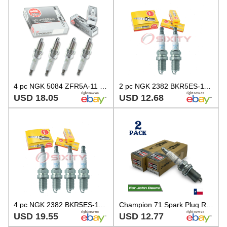
4 pc NGK 5084 ZFR5A-11 V-Power Spark Plugs for QJ16CR11 QJ16C11 FR9HCV FR5LM ei
2 pc NGK 2382 BKR5ES-11 Standard Spark Plugs for K5TC K5RTC11 K5RTC-11 71 eo
USD 18.05
USD 12.68
4 pc NGK 2382 BKR5ES-11 Standard Spark Plugs for K5TC K5RTC11 K5RTC-11 71 qz
Champion 71 Spark Plug RC12YC - 2 Pack - Replaces Torch K4RTC3, K5RTC, K5RF11 ,
USD 19.55
USD 12.77