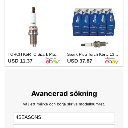
TORCH K5RTC Spark Plug Replace for CHAMPION RC14YC RC12YC, Briggs ...
Spark Plug Torch K5rtc 131-015-10
USD 11.37
USD 37.87
Avancerad sökning
Välj ett märke och börja skriva modellnumret.