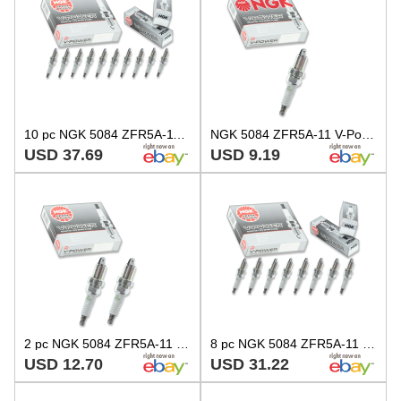
10 pc NGK 5084 ZFR5A-11 V-Power Spark Plugs for QJ16CR11 QJ16C11 FR9HCV kd
NGK 5084 ZFR5A-11 V-Power Spark Plug for QJ16CR11 QJ16C11 FR9HCV FR5LM FR3LM tg
USD 37.69
USD 9.19
2 pc NGK 5084 ZFR5A-11 V-Power Spark Plugs for QJ16CR11 QJ16C11 FR9HCV FR5LM xd
8 pc NGK 5084 ZFR5A-11 V-Power Spark Plugs for QJ16CR11 QJ16C11 FR9HCV FR5LM mt
USD 12.70
USD 31.22