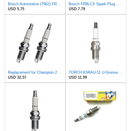
Bosch Automotive (7962) FR8LCX+ Super Plus Spark Plug, (Pack of 1)
Bosch FR8LCX Spark Plug , Pack of 1
USD 5.75
USD 7.79
Replacement for Champion 2 Pack of (318S) Spark Plugs - RC12MC4-2PK
TORCH K5RAU-11 U-Groove Spark Plug Replace for NGK ZFR5F-11 Spark Plug, for CHAMPION RC12MC4 Spark
USD 32.57
USD 11.99