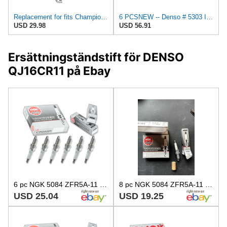
Replacement for fits Champion Genuine OEM (318S) Spark Plug, RC12MC4
6 PCSNEW -- Denso # 5303 IRIDIUM Power Spark Plugs IK16
USD 29.98
USD 56.91
Ersättningständstift för DENSO
QJ16CR11 på Ebay
6 pc NGK 5084 ZFR5A-11 V-Power Spark Plugs for QJ16CR11 QJ16C11 FR9HCV FR5LM yw
8 pc NGK 5084 ZFR5A-11 V-Power Spark Plugs for QJ16CR11 QJ16C11 FR9HCV FR5LM xd
USD 25.04
USD 19.25