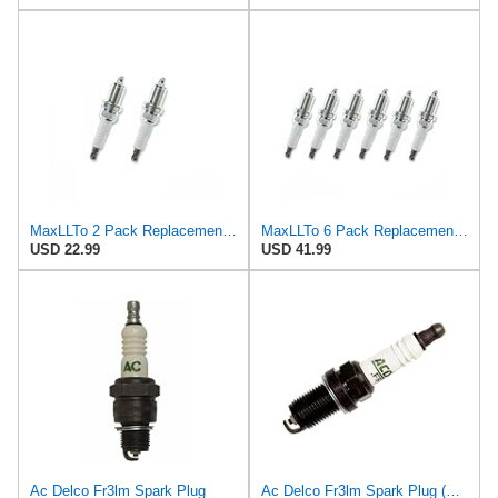
MaxLLTo 2 Pack Replacement 4291 V-Power Spark Plug for Bosch F7LC0R2 F7LCOR2 F7LCOT2 F7LCR FR7LCX
MaxLLTo 6 Pack Replacement 4291 V-Power Spark Plug for Bosch F7LC0R2 F7LCOR2 F7LCOT2 F7LCR FR7LCX
USD 22.99
USD 41.99
Ac Delco Fr3lm Spark Plug
Ac Delco Fr3lm Spark Plug (Pack of 8)