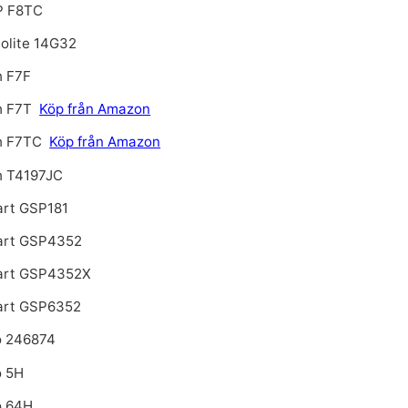
 F8TC
tolite 14G32
h F7F
h F7T
Köp från Amazon
h F7TC
Köp från Amazon
h T4197JC
art GSP181
art GSP4352
art GSP4352X
art GSP6352
o 246874
o 5H
o 64H