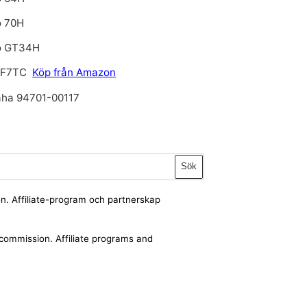
o 70H
o GT34H
 F7TC
Köp från Amazon
ha 94701-00117
Sök
ion. Affiliate-program och partnerskap
a commission. Affiliate programs and