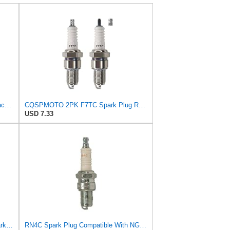
PK2 TORCH F7TC Spark Plug Replace for NGK 3785 BP7ES Spark Plug, Compatible with GX120 160 200 240
CQSPMOTO 2PK F7TC Spark Plug Replace for NGK 3785 BP7ES Spark Plug for GX120 GX160 GX200 GX240
USD 7.33
4 pc Champion 332 Copper Plus Spark Plugs for 4038 7992 8010 9009 AG091 AGS12 AGS12C BPR6EKN BPR7E
RN4C Spark Plug Compatible With NGK BR6ES, Champion RN4, RN4C, RN4G, Autolite 403, Bosch W5CC,