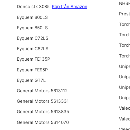
NHSP
Denso stk 3085
Köp från Amazon
Pres
Eyquem 800LS
Torc
Eyquem 850LS
Torc
Eyquem C72LS
Torc
Eyquem C82LS
Torc
Eyquem FE135P
Unip
Eyquem FE95P
Unip
Eyquem GT7L
Unip
General Motors 5613112
Unip
General Motors 5613331
Vale
General Motors 5613835
Vale
General Motors 5614070
Vale