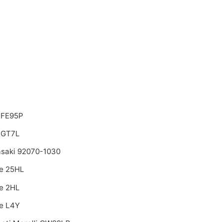
a FE95P
a GT7L
saki 92070-1030
e 25HL
e 2HL
e L4Y