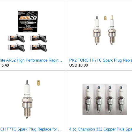
Autolite AR52 High Performance Racing Non-Resistor Spark Plug, Pack of 1
 5.49
USD 10.99
TORCH F7TC Spark Plug Replace for NGK 3785 BP7ES Spark Plug, Compatible with GX120 160 200 240 270