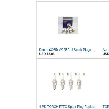
Denso (3085) W22EP-U Spark Plugs, Pack of 4
USD 13.03
USD
4 PK TORCH F7TC Spark Plug Replace for NGK BP7ES,BOSCH W5DC,CHAMPION N9YC