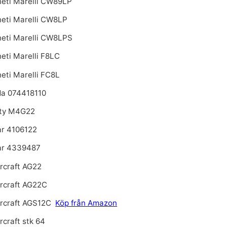
eti Marelli CW89LP
eti Marelli CW8LP
eti Marelli CW8LPS
eti Marelli F8LC
eti Marelli FC8L
a 074418110
ty M4G22
r 4106122
r 4339487
rcraft AG22
rcraft AG22C
rcraft AGS12C
Köp från Amazon
craft stk 64