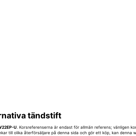
rnativa tändstift
W22EP-U
. Korsreferenserna är endast för allmän referens; vänligen ko
nkar till olika återförsäljare på denna sida och gör ett köp, kan denna 