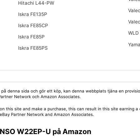
Hitachi L44-PW
Vale
Iskra FE135P
Vale
Iskra FE85CP
WLD
Iskra FE85P
Yama
Iskra FE85PS
jare på denna sida och gör ett köp, kan denna webbplats tjäna en provis
y Partner Network och Amazon Associates.
on this site and make a purchase, this can result in this site earning 
 the eBay Partner Network and Amazon Associates.
 DENSO W22EP-U på Amazon