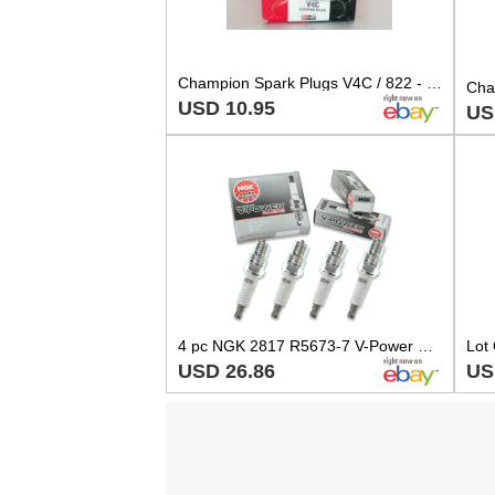
Champion Spark Plugs V4C / 822 - 10 pack
USD 10.95
US
4 pc NGK 2817 R5673-7 V-Power Racing Spark Plugs for V4C BL5 BL4 AR135 AF2C bh
USD 26.86
US