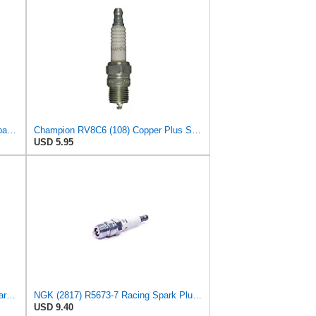
Champion Spark Plugs RV8C 121 Spark Plug @ 4- Made by Champion Spark Plugs
Champion RV8C6 (108) Copper Plus Spark Plug, Pack of 1
USD 5.95
Champion High Performance 802 Spark Plug (Carton of 1) - V63C
NGK (2817) R5673-7 Racing Spark Plug, Pack of 1
USD 9.40