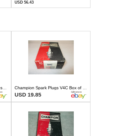
USD 56.43
Champion V4C / 822 copper plus spark plug pack of 4 each boat small engine
Champion Spark Plugs V4C Box of 10
USD 19.85