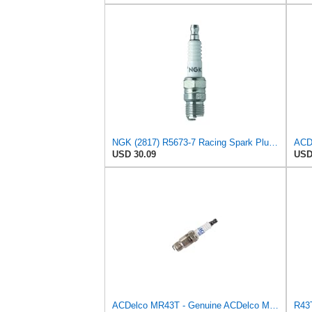
NGK (2817) R5673-7 Racing Spark Plug, Pack of 4
USD 30.09
USD
ACDelco MR43T - Genuine ACDelco Marine Spark Plugs (4 pack) 19355200