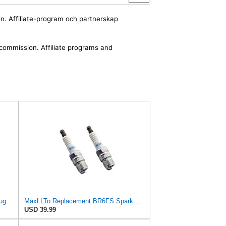
ion. Affiliate-program och partnerskap
a commission. Affiliate programs and
Champion Copper Plus 113 Spark Plug (Carton of 4) - RV12C
MaxLLTo Replacement BR6FS Spark Plug for Autolite 136 143 144 145 3265 3624 3625, 2 pack
USD 39.99