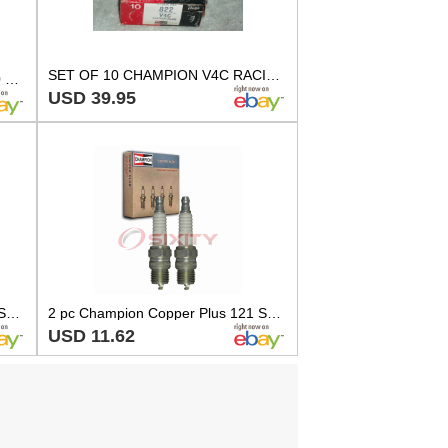
SET OF 10 CHAMPION V4C RACING SPARK PLUGS 822 IMCA NHRA PEANUT PLUG COLD STOCK
Champion Spark Plugs - VAC - 10 per package
USD 39.95
4 pc Champion Copper Plus 121 Spark Plugs for T20RU RV8C R43T R43CT R42T fc
2 pc Champion Copper Plus 121 Spark Plugs for T20RU RV8C R43T R43CT R42T lw
USD 11.62