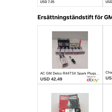
USD 7.05
USD
Ersättningständstift för 
AC GM Delco R44TSX Spark Plugs 4-Green Rings 1970 Canada
US
USD 42.49