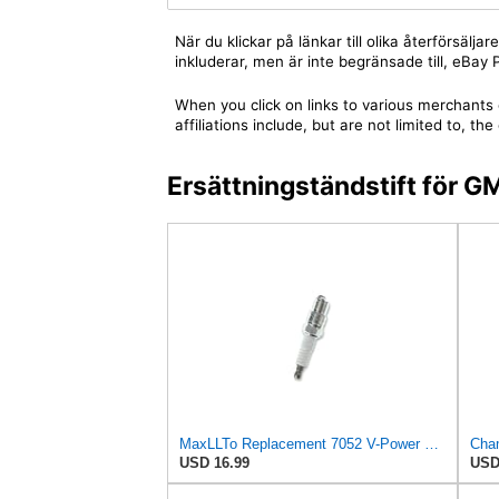
När du klickar på länkar till olika återförsäl
inkluderar, men är inte begränsade till, eBa
When you click on links to various merchants 
affiliations include, but are not limited to,
Ersättningständstift för
MaxLLTo Replacement 7052 V-Power Spark Plug for Bosch 7568 7572 7583 7968 7972 7983 HR10A HR10AC
Cham
USD 16.99
USD