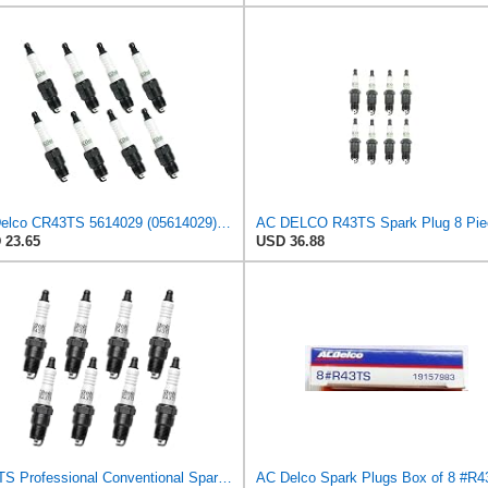
ACDelco CR43TS 5614029 (05614029) Professional Conventional Spark Plug BOX OF 8
 23.65
USD 36.88
R43TS Professional Conventional Spark Plug (Pack of 8)