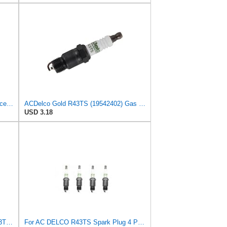
AC DELCO R43TS Spark Plug 8 Piece Set Kit for Chevy Ford GMC Pickup Truck V8
ACDelco Gold R43TS (19542402) Gas Engine Ignition Spark Plug
USD 3.18
AC Delco Spark Plugs Box of 8 #R43TS 19157983
For AC DELCO R43TS Spark Plug 4 Piece Set Kit for Chevy Olds Pontiac 2.3L Mod-A26M-6808