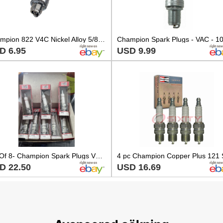
Champion 822 V4C Nickel Alloy 5/8 Hex 14mm Tapered Seat Spark Plug V63C V63C-ST
D 6.95
USD 9.99
Lot Of 8- Champion Spark Plugs V4C / 822
D 22.50
USD 16.69