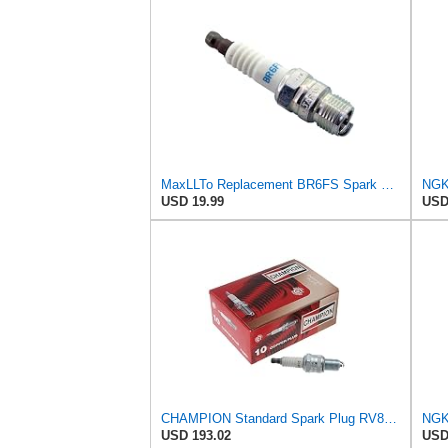
MaxLLTo Replacement BR6FS Spark Plug for Autolite 136 143 144 145 3265 3624 3625
USD 19.99
USD
CHAMPION Standard Spark Plug RV8C/T10
NGK
USD 193.02
USD