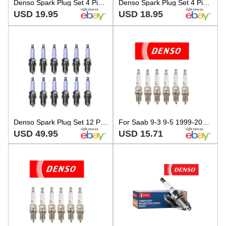
Denso Spark Plug Set 4 Pieces U-Groove Conventional Gap 0.044
Denso Spark Plug Set 4 Pieces U-Groove Conventional Gap 0.032
USD 19.95
USD 18.95
Denso Spark Plug Set 12 Pieces U-Groove Conventional Gap 0.032
For Saab 9-3 9-5 1999-2005 Set Of 6 Spark Plugs Denso Regular Resistor Q22PR U11
USD 49.95
USD 15.71