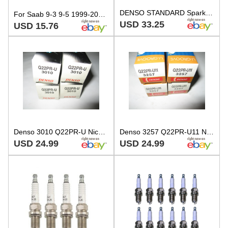
DENSO STANDARD Spark Plugs Q22PRU 3010 Set of 4
For Saab 9-3 9-5 1999-2005 Set Of 6 Spark Plugs Denso Regular Resistor Q22PR U11
USD 33.25
USD 15.76
Denso 3010 Q22PR-U Nickel U-Groove Spark Plug, New Old Stock, Pack of 4
Denso 3257 Q22PR-U11 Nickel U-Groove Spark Plug, New Old Stock, Pack of 4
USD 24.99
USD 24.99