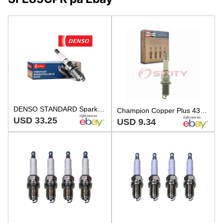
DENSO STANDARD Spark Plugs Q22PRU11 3257 Set of 4
Champion Copper Plus 430 Spark Plug for V99-75-0023 RC9YC4 Q22PRU Q20RU11 qj
USD 33.25
USD 9.34