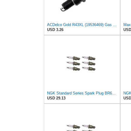
ACDelco Gold R43XL (19536469) Gas Engine Ignition Spark Plug
USD 3.26
USD
NGK Standard Series Spark Plug BR6ES-11 (6 Pack) Compatible With NISSAN 280Z 2+2 1977-1978
USD 29.13
USD