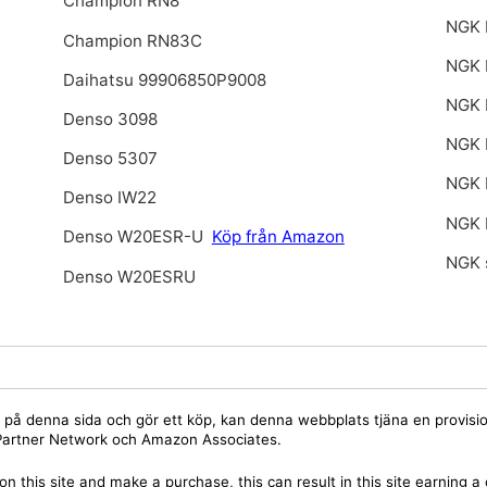
Champion RN8
NGK 
Champion RN83C
NGK 
Daihatsu 99906850P9008
NGK 
Denso 3098
NGK 
Denso 5307
NGK 
Denso IW22
NGK 
Denso W20ESR-U
Köp från Amazon
NGK 
Denso W20ESRU
jare på denna sida och gör ett köp, kan denna webbplats tjäna en provis
y Partner Network och Amazon Associates.
on this site and make a purchase, this can result in this site earning 