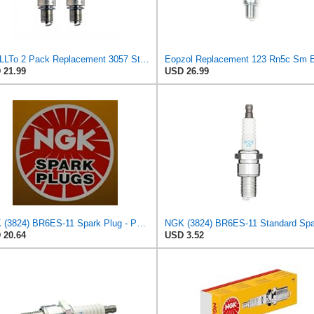
MaxLLTo 2 Pack Replacement 3057 Standard U-Groove Spark Plug for Denso Auto W20ESR-U for NGK 4922
 21.99
USD 26.99
NGK (3824) BR6ES-11 Spark Plug - Pack of 4
 20.64
USD 3.52