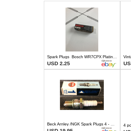
Spark Plugs Bosch WR7CPX Platinum, for 1977-1981 Datsun Nissan Honda, NOS
USD 2.25
US
Beck Arnley /NGK Spark Plugs 4 - W30-220 / 176-5147 / BR6EB-11 - Made in Japan
USD 19.95