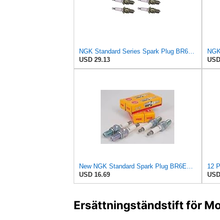
NGK Standard Series Spark Plug BR6ES-11 (6 Pack) Compatible With NISSAN 280ZX 2+2 1979-1979
USD 29.13
USD
New NGK Standard Spark Plug BR6ES, 4922 Set of 4 Spark Plugs
USD 16.69
USD
Ersättningständstift för M