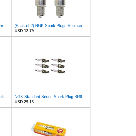
Eopzol Replacement 123 Rn5c Sm Eng Spark Plug for Champion, 3.13 X 0.88 X 0.88 inches
(Pack of 2) NGK Spark Plugs Replaces Champion RN5C; BR4ES, 1097
USD 12.79
NGK (3824) BR6ES-11 Standard Spark Plug, Pack of 1
NGK Standard Series Spark Plug BR6ES-11 (6 Pack) Compatible With NISSAN 280Z BASE 1977-1978
USD 29.13