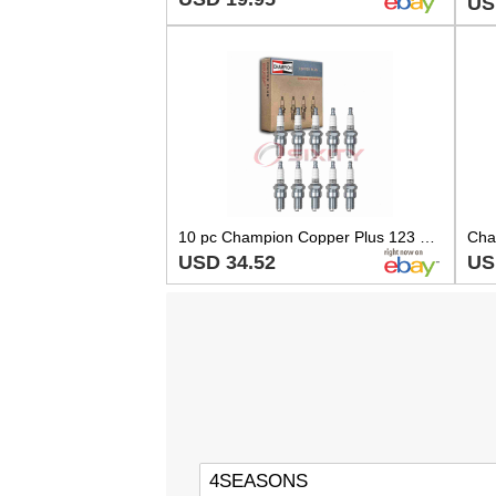
US
10 pc Champion Copper Plus 123 Spark Plugs for WR9CC WR9C WR7CE W16ESRU zg
USD 34.52
US