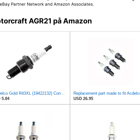
 the eBay Partner Network and Amazon Associates.
Motorcraft AGR21 på Amazon
ACDelco Gold R43XL (19422132) Conventional Spark Plug
 5.84
USD 26.95