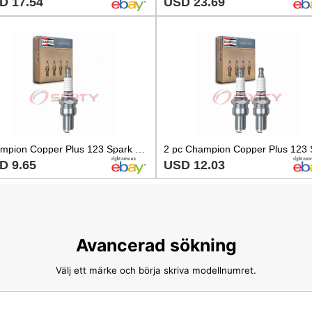
D 17.54
USD 23.69
Champion Copper Plus 123 Spark Plug for WR9CC WR9C WR7CE W16ESRU S43XLR oo
D 9.65
USD 12.03
Avancerad sökning
Välj ett märke och börja skriva modellnumret.