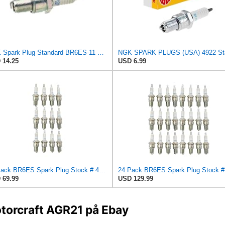
NGK Spark Plug Standard BR6ES-11 NGK
 14.25
USD 6.99
12 Pack BR6ES Spark Plug Stock # 4922
 69.99
USD 129.99
otorcraft AGR21 på Ebay