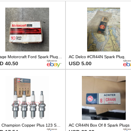
Vintage Motorcraft Ford Spark Plugs AGR21 10 Pack
AC Delco #CR44N Spark Plug.
D 40.50
USD 5.00
4 pc Champion Copper Plus 123 Spark Plugs for WR9CC WR9C WR7CE W16ESRU fo