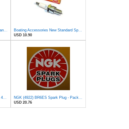
NGK SPARK PLUGS (USA) 4922 Standard Spark Plug - BR6ES, 1 Pack
Boating Accessories New Standard Spark Plugs ngk Spark Plugs 4922 Model # 4922 Standard
USD 10.90
24 Pack BR6ES Spark Plug Stock # 4922
NGK (4922) BR6ES Spark Plug - Pack of 4
USD 20.76