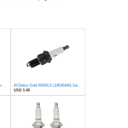
Replacement part made to fit Acdelco R43Xls, 5613522 Spark Plugs Qty 3 R2MotS19569
ACDelco Gold R43XLS (19536445) Gas Engine Ignition Spark Plug
USD 3.48