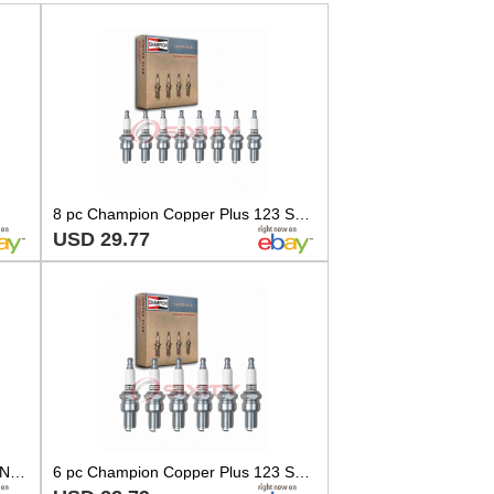
8 pc Champion Copper Plus 123 Spark Plugs for WR9CC WR9C WR7CE W16ESRU vz
USD 29.77
AC CR44N Box Of 8 Spark Plugs NOS OE In Original Packaging
6 pc Champion Copper Plus 123 Spark Plugs for WR9CC WR9C WR7CE W16ESRU rq