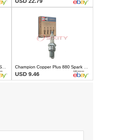
USD 22.79
2 pc Champion Copper Plus 123 Spark Plugs for WR9CC WR9C WR7CE W16ESRU xr
Champion Copper Plus 880 Spark Plug for W24ESRU W22ESRU W21ESRL11 S42XLR lb
USD 9.46