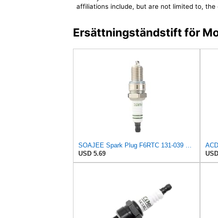
affiliations include, but are not limited to,
Ersättningständstift för 
SOAJEE Spark Plug F6RTC 131-039 Compatible with NGK BPR6ES 7131 BPR6EY BP6ES AC Delco R42XLS R43XLS
USD 5.69
USD