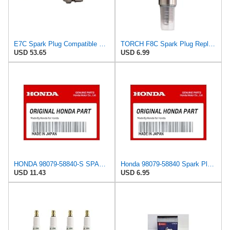
E7C Spark Plug Compatible With B6HS B7HS L82C L78C 4093 W22FS-U BERU 14Z-3CU Aftermarket Version(1
TORCH F8C Spark Plug Replace for NGK 2411 B8ES,Honda 98079-58840,1PCS
USD 53.65
USD 6.99
HONDA 98079-58840-S SPARK PLUG (B8ES)
Honda 98079-58840 Spark Plug (B8Es)
USD 11.43
USD 6.95