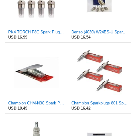
PK4 TORCH F8C Spark Plug Replace for NGK 2411 B8ES,Honda 98079-58840
Denso (4030) W24ES-U Spark Plugs, Pack of 4
USD 16.99
USD 16.54
Champion CHM-N3C Spark Plug Engine Parts
Champion Sparkplugs 801 Spark Plug N3C Box of 4
USD 10.49
USD 16.42