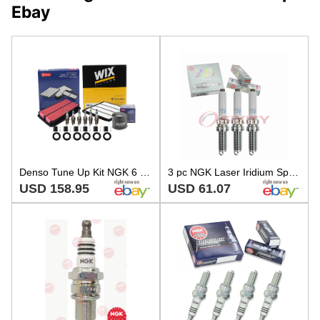
Ebay
Denso Tune Up Kit NGK 6 Spark Plugs Boots Kit for Honda Odyssey 3.5L V6 J35A4
3 pc NGK Laser Iridium Spark Plugs for 2017-2019 Mini Cooper Countryman 1.5L pn
USD 158.95
USD 61.07