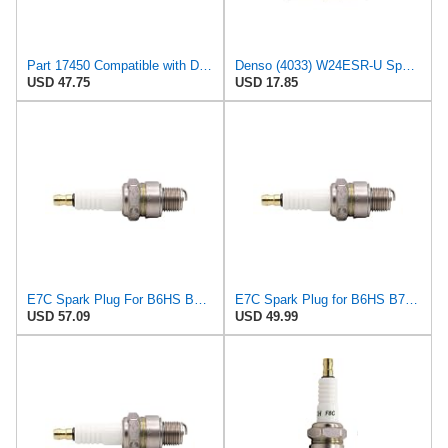
Part 17450 Compatible with Denso Spark Plug W24Esr-U Replacement for BR8Es, W24Esr-U, 4033, Rn3C,
Denso (4033) W24ESR-U Spark Plugs, Pack of 4
USD 47.75
USD 17.85
E7C Spark Plug For B6HS B7HS L82C L78C 4093 W22FS-U BERU 14Z-3CU Aftermarket Version(1 piece with
E7C Spark Plug for B6HS B7HS L82C L78C 4093 W22FS-U BERU 14Z-3CU Aftermarket Version1 piece with Box
USD 57.09
USD 49.99