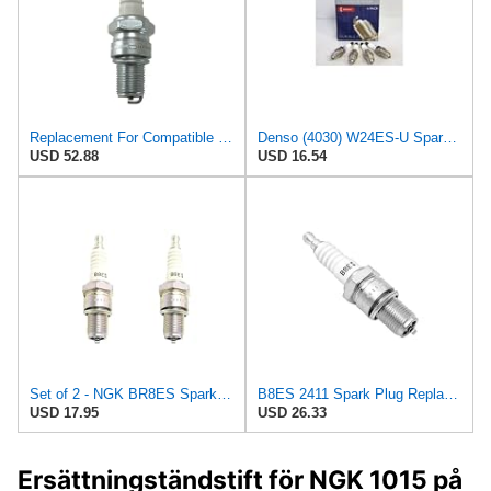
Replacement For Compatible With Champion 801C Nickel Copper Plus Small Engine N3C Spark Plug 14 mm.
Denso (4030) W24ES-U Spark Plugs, Pack of 4
USD 52.88
USD 16.54
Set of 2 - NGK BR8ES Spark Plug Resistor Type 2411
B8ES 2411 Spark Plug Replacement for NGK OEM
USD 17.95
USD 26.33
Ersättningständstift för NGK 1015 på