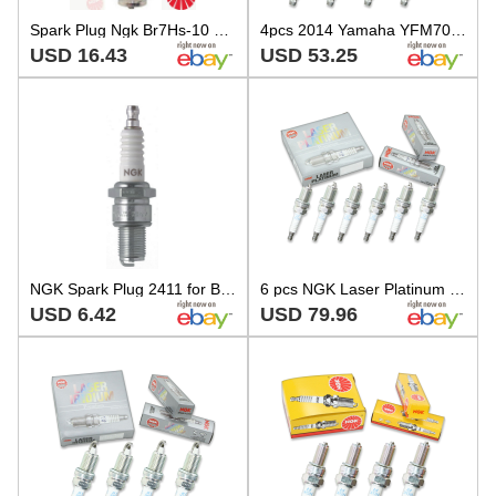
Spark Plug Ngk Br7Hs-10 Fits Tohatsu Outboard 9701-1-1015
4pcs 2014 Yamaha YFM700R Raptor SE NGK Iridium IX Spark Plugs 686cc 41ci tc
USD 16.43
USD 53.25
NGK Spark Plug 2411 for BMW Honda Yamaha Sno-Jet Triumph Suzuki Husqvarna 60-13
6 pcs NGK Laser Platinum Spark Plugs for 1992-1995 Mazda 929 3.0L 3.0L V6 - du
USD 6.42
USD 79.96