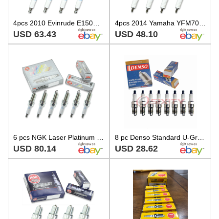
4pcs 2010 Evinrude E150DPLISM NGK Laser Iridium Spark Plugs 150 HP Kit Set ka
4pcs 2014 Yamaha YFM700R Raptor SE NGK Standard Spark Plugs 686cc 41ci rl
USD 63.43
USD 48.10
6 pcs NGK Laser Platinum Spark Plugs for 2009-2010 BMW 528i xDrive 3.0L L6 - qd
8 pc Denso Standard U-Groove Spark Plugs for 1986-1990 Lincoln Town Car 5.0L hy
USD 80.14
USD 28.62