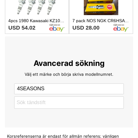
4pcs 1980 Kawasaki KZ1000D Z1R NGK Iridium IX Spark Plugs 1015cc 61ci Kit xl
7 pack NOS NGK CR6HSA Spark Plugs for Honda, Kawasaki, Suzuki M-1015
USD 54.02
USD 28.00
Avancerad sökning
Välj ett märke och börja skriva modellnumret.
Korsreferenserna är endast för allmän referens; vänligen