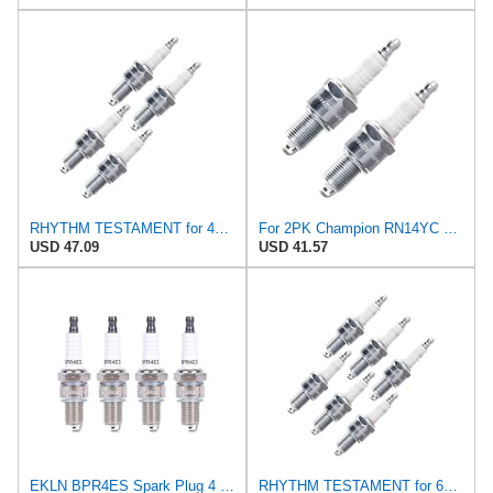
RHYTHM TESTAMENT for 4PK Champion RN14YC Spark Plugs
For 2PK Champion RN14YC Spark Plugs
USD 47.09
USD 41.57
EKLN BPR4ES Spark Plug 4 Pack Replacement for NGK BPR4ES Champion​RN14YC Denso W14EXR-U Compatible
RHYTHM TESTAMENT for 6PK Champion RN14YC Spark Plugs