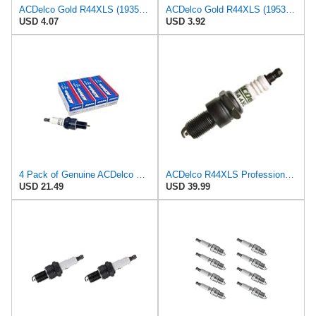
ACDelco Gold R44XLS (19354422) Conventional Spark Plug
ACDelco Gold R44XLS (19536444) Gas Engine Ignition Spark Plug
USD 4.07
USD 3.92
4 Pack of Genuine ACDelco R44XLS Spark Plugs - Conventional Spark Plugs - GM: 19354422
ACDelco R44XLS Professional Conventional Spark Plug (Pack of 8)
USD 21.49
USD 39.99