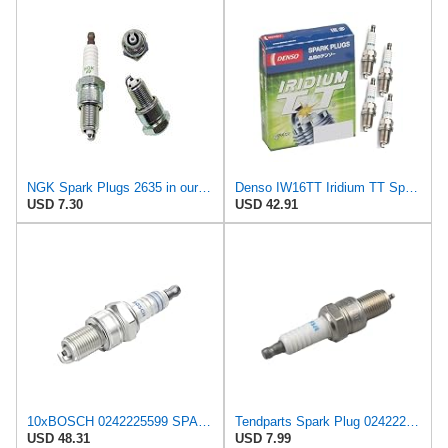
NGK Spark Plugs 2635 in our Spark Plugs Department
Denso IW16TT Iridium TT Spark Plugs 4708-4 PK
USD 7.30
USD 42.91
10xBOSCH 0242225599 SPARK PLUG
Tendparts Spark Plug 0242225599 Compatible with Bosch Compatible with Aro Compatible with Bentley
USD 48.31
USD 7.99