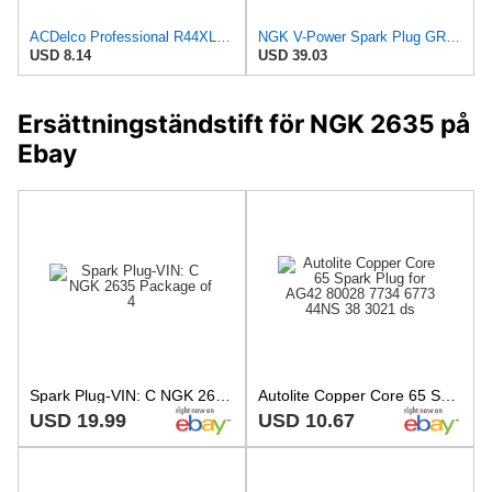
ACDelco Professional R44XLS Conventional Spark Plug (Pack of 2)
NGK V-Power Spark Plug GR4 (8 Pack) Compatible With DODGE CHALLENGER 1970-1974 5.2L/318
USD 8.14
USD 39.03
Ersättningständstift för NGK 2635 på
Ebay
Spark Plug-VIN: C NGK 2635 Package of 4
Autolite Copper Core 65 Spark Plug for AG42 80028 7734 6773 44NS 38 3021 ds
USD 19.99
USD 10.67