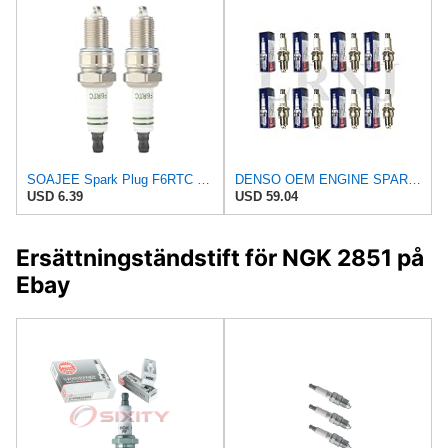
SOAJEE Spark Plug F6RTC Compatible with Champion 415 RN9YCC RN10YC Bosch WR6DC WR7DC 242229656
DENSO OEM ENGINE SPARK PLUG SET OF 8 COMPATIBLE WITH LAND ROVER DISCOVERY 1 & DEFENDER 90/110, PART
USD 6.39
USD 59.04
Ersättningständstift för NGK 2851 på
Ebay