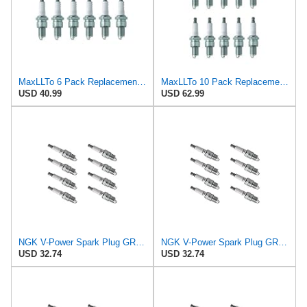
MaxLLTo 6 Pack Replacement 2851 V-Power Spark Plug for Bosch 7501 7595 W7DCR WR6D WR6DC WR6DCX WR7D
MaxLLTo 10 Pack Replacement 2851 V-Power Spark Plug for Bosch 7501 7595 W7DCR WR6D WR6DC WR6DCX
USD 40.99
USD 62.99
NGK V-Power Spark Plug GR5 (8 Pack) Compatible With CHEVROLET CORVETTE 1968-1969 7.0L/427
NGK V-Power Spark Plug GR5 (8 Pack) Compatible With CHEVROLET CHEVELLE 300 DELUXE 1969-1969 6.5L/396
USD 32.74
USD 32.74