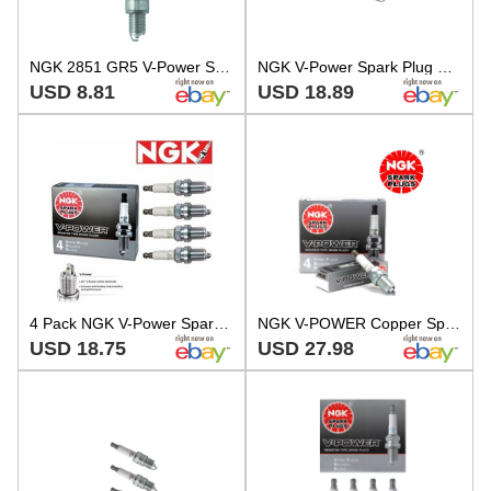
NGK 2851 GR5 V-Power Spark Plug for WRDCX WR7DCX WR7DC WR7D WR6DCX WR6DC kb
NGK V-Power Spark Plug GR5 3 Pack
USD 8.81
USD 18.89
4 Pack NGK V-Power Spark Plugs 2851 GR5 2851 GR5 Tune Up Kit Set
NGK V-POWER Copper Spark Plugs GR5 2851 Set of 4
USD 18.75
USD 27.98