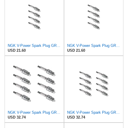
NGK V-Power Spark Plug GR5 (4 Pack) Compatible With BUICK SKYHAWK LIMITED 1982-1986 1.8L/112
NGK V-Power Spark Plug GR5 (4 Pack) Compatible With PONTIAC SUNBIRD GT 1986-1986 1.8L/112
USD 21.60
USD 21.60
NGK V-Power Spark Plug GR5 (8 Pack) Compatible With CHEVROLET BEL AIR 1966-1968 7.0L/427
NGK V-Power Spark Plug GR5 (8 Pack) Compatible With PLYMOUTH SATELLITE 1965-1966 4.5L/273
USD 32.74
USD 32.74