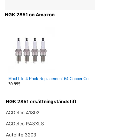
NGK 2851 on Amazon
MaxLLTo 4 Pack Replacement 64 Copper Core Spark Plug for Bosch 80024 for Champion 41 for DENSO Auto
30.99$
NGK 2851 ersättningständstift
ACDelco 41802
ACDelco R43XLS
Autolite 3203