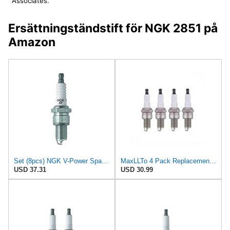
Associates.
Ersättningständstift för NGK 2851 på
Amazon
Set (8pcs) NGK V-Power Spark Plugs Stock 2851 Nickel Core Tip Standard 0.040in GR5
MaxLLTo 4 Pack Replacement 64 Copper Core Spark Plug for Bosch 80024 for Champion 41 for DENSO Auto
USD 37.31
USD 30.99