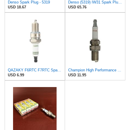
Denso Spark Plug - 5319
Denso (5319) IW31 Spark Plugs, Pack of 4
USD 18.67
USD 65.76
QAZAKY F6RTC F7RTC Spark Plug Compatible with NGK BPR6ES BP6ES 5534/BPR7ES V-line-19 Airdelco
Champion High Performance 693 Spark Plug (Carton of 1) - C55
USD 6.99
USD 11.95