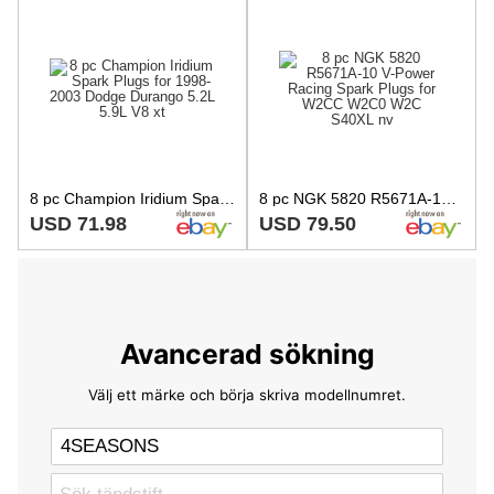
8 pc Champion Iridium Spark Plugs for 1998-2003 Dodge Durango 5.2L 5.9L V8 xt
8 pc NGK 5820 R5671A-10 V-Power Racing Spark Plugs for W2CC W2C0 W2C S40XL nv
USD 71.98
USD 79.50
Avancerad sökning
Välj ett märke och börja skriva modellnumret.