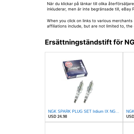
När du klickar på länkar till olika återförsäl
inkluderar, men är inte begränsade till, eBa
When you click on links to various merchants 
affiliations include, but are not limited to,
Ersättningständstift för
NGK SPARK PLUG SET Irdium IX NGK - 708.00.49 - BCPR7EIX 5690 - Set 2 piece
USD 24.98
USD