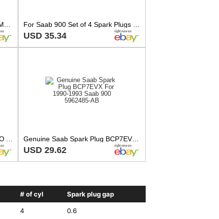
NGK 5x Spark Plug For ALFA ROMEO ASTON MARTIN CATERHAM 21 CITROEN 77-09 5962485
For Saab 900 Set of 4 Spark Plugs NGK Standard Spark Plug 6282 / BCPR7ES
USD 35.34
NGK Spark Plug For ALFA ROMEO ASTON MARTIN CATERHAM CITROEN FIAT 77-09 5962485
Genuine Saab Spark Plug BCP7EVX For 1990-1993 Saab 900 5962485-AB
USD 29.62
# of cyl
Spark plug gap
4
0.6