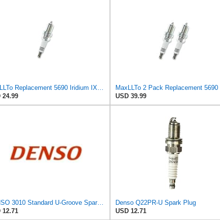
MaxLLTo Replacement 5690 Iridium IX Spark Plug for Bosch F5DP for DENSO Auto 3158 3255 5313 IQ22
 24.99
USD 39.99
DENSO 3010 Standard U-Groove Spark Plug for 32 00 0330 59 58 798 75 04 442 88 19 310 91 12 541
Denso Q22PR-U Spark Plug
 12.71
USD 12.71