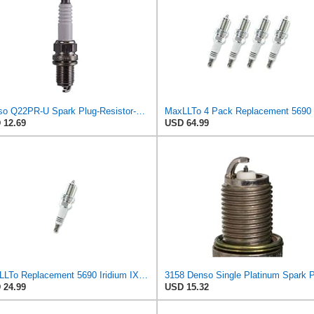
Denso Q22PR-U Spark Plug-Resistor-Stock #3010
 12.69
USD 64.99
MaxLLTo Replacement 5690 Iridium IX Spark Plug for Bosch F5DP for DENSO Auto 3158 3255 5313 IQ22
 24.99
USD 15.32