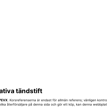
ativa tändstift
7EVX
. Korsreferenserna är endast för allmän referens; vänligen kontro
ll olika återförsäljare på denna sida och gör ett köp, kan denna webbpla