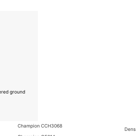
ered ground
Champion CCH3068
Dens