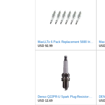
MaxLLTo 6 Pack Replacement 5690 Iridium IX Spark Plug for Bosch F5DP for DENSO Auto 3158 3255 5313
USD 92.99
USD
Denso Q22PR-U Spark Plug-Resistor-Stock #3010
USD 12.69
USD