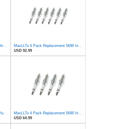
MaxLLTo 4 Pack Replacement 5690 Iridium IX Spark Plug for Bosch F5DP for DENSO Auto 3158 3255 5313
MaxLLTo 6 Pack Replacement 5690 Iridium IX Spark Plug for Bosch F5DP for DENSO Auto 3158 3255 5313
USD 92.99
3158 Denso Single Platinum Spark Plug. Part # Q22PR-ZU
MaxLLTo 4 Pack Replacement 5690 Iridium IX Spark Plug for Bosch F5DP for DENSO Auto 3158 3255 5313
USD 64.99