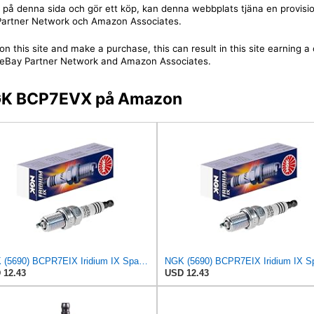
jare på denna sida och gör ett köp, kan denna webbplats tjäna en provis
y Partner Network och Amazon Associates.
on this site and make a purchase, this can result in this site earning 
 the eBay Partner Network and Amazon Associates.
 NGK BCP7EVX på Amazon
NGK (5690) BCPR7EIX Iridium IX Spark Plug, Pack of 1
 12.43
USD 12.43