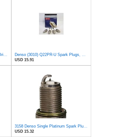
MaxLLTo 2 Pack Replacement 5690 Iridium IX Spark Plug for Bosch F5DP for DENSO Auto 3158 3255 5313
Denso (3010) Q22PR-U Spark Plugs, Pack of 4
USD 15.91
3158 Denso Single Platinum Spark Plug. Part # Q22PR-ZU
USD 15.32