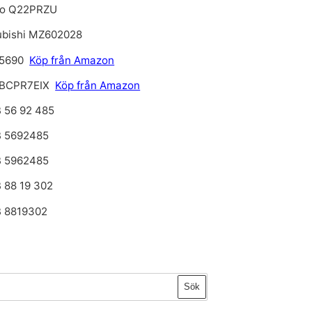
o Q22PRZU
ubishi MZ602028
5690
Köp från Amazon
BCPR7EIX
Köp från Amazon
 56 92 485
 5692485
 5962485
 88 19 302
 8819302
Sök