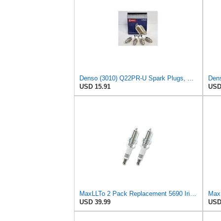
Denso (3010) Q22PR-U Spark Plugs, Pack of 4
USD 15.91
USD
MaxLLTo 2 Pack Replacement 5690 Iridium IX Spark Plug for Bosch F5DP for DENSO Auto 3158 3255 5313
USD 39.99
USD