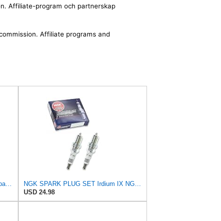
ion. Affiliate-program och partnerskap
a commission. Affiliate programs and
NGK (5690) BCPR7EIX Iridium IX Spark Plug, Pack of 1
NGK SPARK PLUG SET Irdium IX NGK - 708.00.49 - BCPR7EIX 5690 - Set 2 piece
USD 24.98