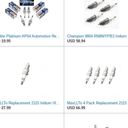
Autolite Platinum AP64 Automotive Replacement Spark Plugs (4 Pack)
 19.95
USD 58.94
MaxLLTo Replacement 2115 Iridium IX Spark Plug for Bosch 4219 4221 WR8DPX WR9DPX for Champion 3322
 27.99
USD 66.99