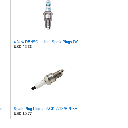
4 New DENSO Iridium Spark Plugs IW16 # 5305
USD 42.36
TORCH F5TC Spark Plug Replace for CHAMPION N11YC/302 Spark Plug, for NGK BP5ES/7832 Spark Plug, for
Spark Plug ReplaceNGK 7734/BPR5ES 322/RN11YC 404/RN12YC 8405,Compatible For Denso 5305(V11 screw
USD 15.77