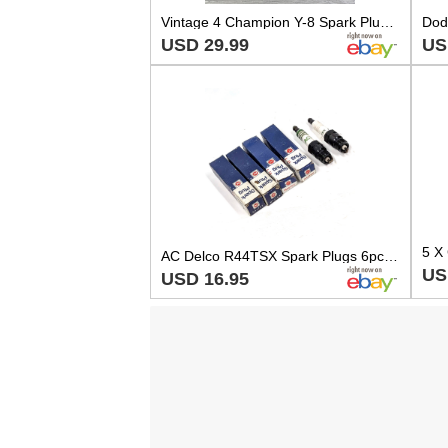
Vintage 4 Champion Y-8 Spark Plugs With Box
USD 29.99
US
AC Delco R44TSX Spark Plugs 6pc SET - 5613935 Vintage Old Stock USA
US
USD 16.95