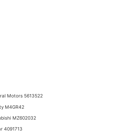
ral Motors 5613522
ty M4GR42
ubishi MZ602032
r 4091713