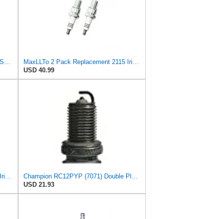
Champion 9804 RN8WYPB3 Iridium Spark Plug Pack Of 6
MaxLLTo 2 Pack Replacement 2115 Iridium IX Spark Plug for Bosch 4219 4221 WR8DPX WR9DPX for
USD 40.99
MaxLLTo 4 Pack Replacement 2115 Iridium IX Spark Plug for Bosch 4219 4221 WR8DPX WR9DPX for
Champion RC12PYP (7071) Double Platinum Spark Plug, Pack of 4
USD 21.93