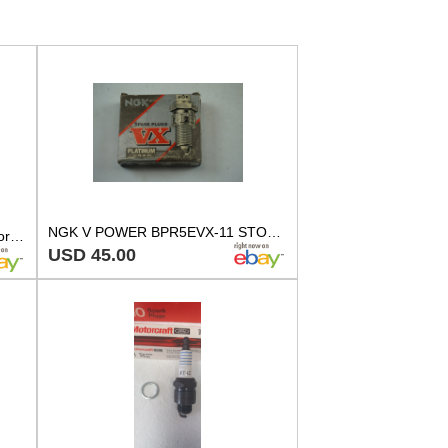
NGK V POWER BPR5EVX-11 STOCK NUMBER 2738 SPARK PLUGS NEW
NGK 7222 Spark Plug Pack of 4 for Dodge Buick Pontiac Oldsmobile Jaguar 50-94
USD 45.00