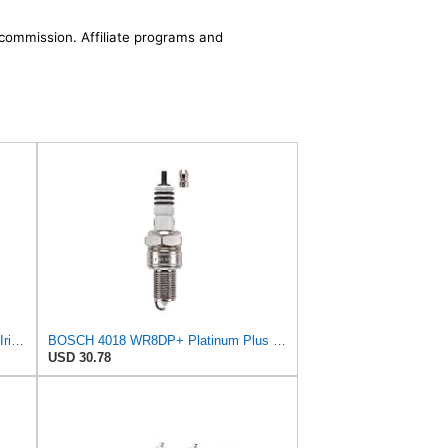
a commission. Affiliate programs and
MaxLLTo 2 Pack Replacement 6597 Iridium IX Spark Plug for Bosch 4218 4220 4507 W9DP WGR9DQI WR8DP
BOSCH 4018 WR8DP+ Platinum Plus Spark Plug - Single
USD 30.78