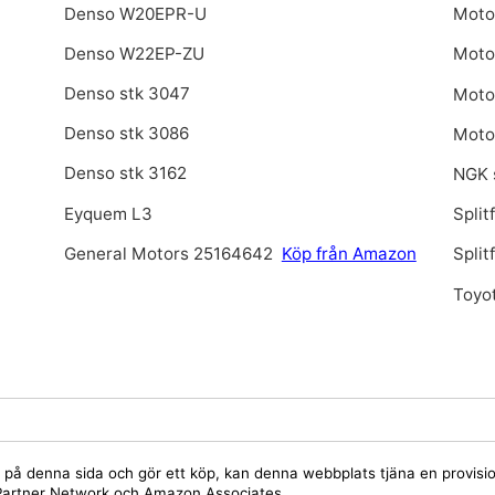
Denso W20EPR-U
Moto
Denso W22EP-ZU
Moto
Denso stk 3047
Motor
Denso stk 3086
Motor
Denso stk 3162
NGK 
Eyquem L3
Split
General Motors 25164642
Köp från Amazon
Spli
Toyo
jare på denna sida och gör ett köp, kan denna webbplats tjäna en provis
y Partner Network och Amazon Associates.