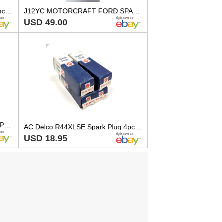
AC Delco R46TSX Spark Plugs 6pc Set - GM 5613883
J12YC MOTORCRAFT FORD SPARK PLUGS PKG OF TEN SPARK PLUGS AT42
USD 49.00
ACDelco R44NTSE Spark Plug 8-Pack Set New Old Stock
AC Delco R44XLSE Spark Plug 4pc Set - Vintage Old Stock
USD 18.95