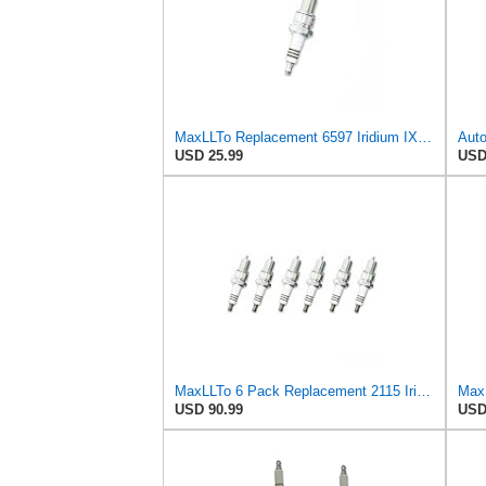
MaxLLTo Replacement 6597 Iridium IX Spark Plug for Bosch 4218 4220 4507 W9DP WGR9DQI WR8DP WR8DS
USD 25.99
USD
MaxLLTo 6 Pack Replacement 2115 Iridium IX Spark Plug for Bosch 4219 4221 WR8DPX WR9DPX for
USD 90.99
USD