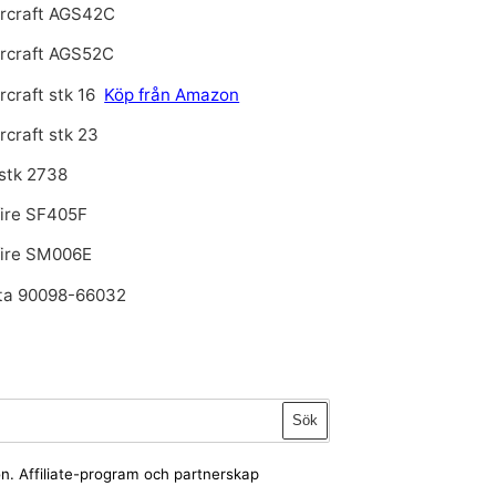
rcraft AGS42C
rcraft AGS52C
craft stk 16
Köp från Amazon
craft stk 23
stk 2738
fire SF405F
tfire SM006E
ta 90098-66032
Sök
ion. Affiliate-program och partnerskap