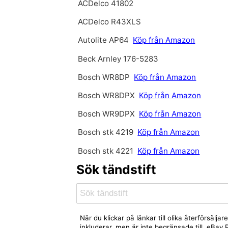
ACDelco 41802
ACDelco R43XLS
Autolite AP64
Köp från Amazon
Beck Arnley 176-5283
Bosch WR8DP
Köp från Amazon
Bosch WR8DPX
Köp från Amazon
Bosch WR9DPX
Köp från Amazon
Bosch stk 4219
Köp från Amazon
Bosch stk 4221
Köp från Amazon
Sök tändstift
När du klickar på länkar till olika återförsäl
inkluderar, men är inte begränsade till, eBa