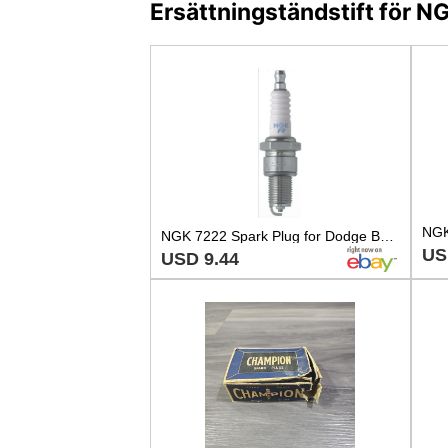
Ersättningständstift för 
NGK 7222 Spark Plug for Dodge Buick Pontiac Oldsmobile Jaguar Renault BMW 50-94
US
USD 9.44