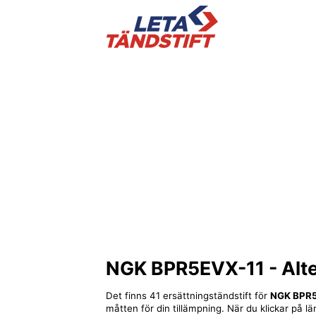
NGK BPR5EVX-11
- Alt
Det finns 41 ersättningständstift för
NGK BPR
måtten för din tillämpning. När du klickar på lä