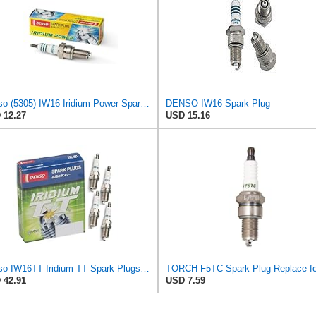
Denso (5305) IW16 Iridium Power Spark Plug, (Pack of 1)
DENSO IW16 Spark Plug
 12.27
USD 15.16
Denso IW16TT Iridium TT Spark Plugs 4708-4 PK
 42.91
USD 7.59