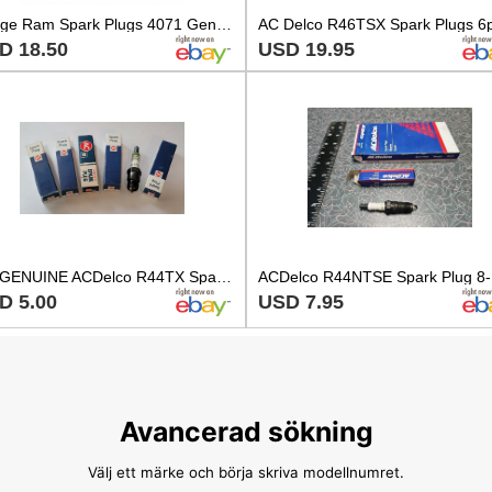
Dodge Ram Spark Plugs 4071 Genuine Mopar OEM Factory Replacement
D 18.50
USD 19.95
5 X GENUINE ACDelco R44TX Spark Plug 5613869
D 5.00
USD 7.95
Avancerad sökning
Välj ett märke och börja skriva modellnumret.