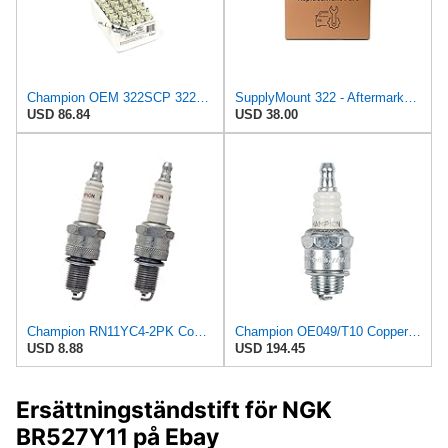
Champion OEM 322SCP 322S Rn11yc4 Shop Pack 24 Plugs
SupplyMount 322 - Aftermarket Replacement Spark Plug 4/Box Compatible with Champion
USD 86.84
USD 38.00
Champion RN11YC4-2PK Copper Plus Spark Plug Stock # 322 (2 Pack)
Champion OE049/T10 Copper Spark Plug, Set of 10
USD 8.88
USD 194.45
Ersättningständstift för NGK
BR527Y11 på Ebay