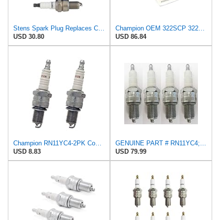
Stens Spark Plug Replaces Champion: RN11YC4
Champion OEM 322SCP 322S Rn11yc4 Shop Pack 24 Plugs
USD 30.80
USD 86.84
Champion RN11YC4-2PK Copper Plus Spark Plug Stock # 322 (2 Pack)
GENUINE PART # RN11YC4; SPARK PLUG 4 PACK,Replacement for CHAMPION OEM
USD 8.83
USD 79.99