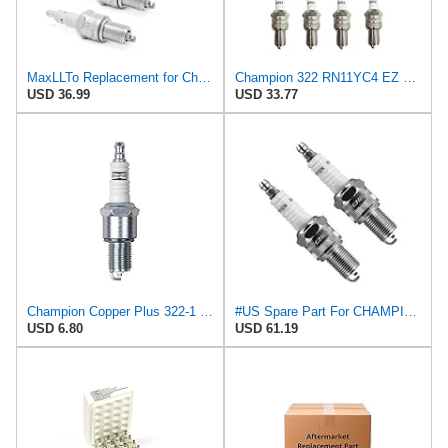
MaxLLTo Replacement for Champion Spark Plug (322) RN11YC4 Replaces for NGK BPR5ES, 4 pack
Champion 322 RN11YC4 EZ Start Spark Plug Pack of 8
USD 36.99
USD 33.77
Champion Copper Plus 322-1 Spark Plug (Carton of 1)
#US Spare Part For CHAMPION 2 PACK OF GENUINE OEM 322 SPARK PLUGS # RN11YC4-2PK
USD 6.80
USD 61.19