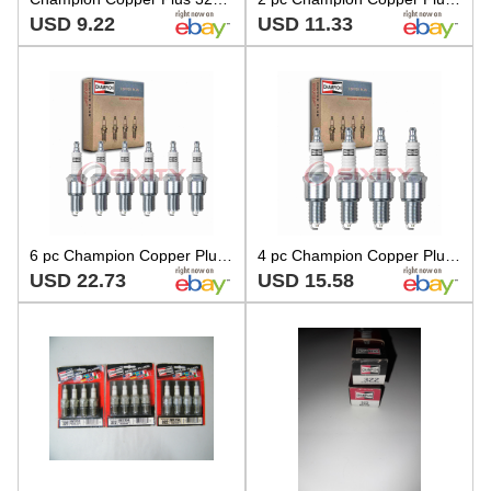
USD 9.22
USD 11.33
6 pc Champion Copper Plus 322 Spark Plugs for WR9DCY WR8DS WR8DCX WR10LCV hj
4 pc Champion Copper Plus 322 Spark Plugs for WR9DCY WR8DS WR8DCX WR10LCV nr
USD 22.73
USD 15.58