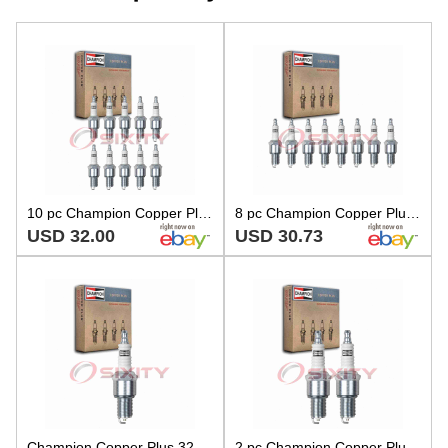
10 pc Champion Copper Plus 322 Spark Plugs for WR9DCY WR8DS WR8DCX WR10LCV ln
8 pc Champion Copper Plus 322 Spark Plugs for WR9DCY WR8DS WR8DCX WR10LCV jq
USD 32.00
USD 30.73
Champion Copper Plus 322 Spark Plug for WR9DCY WR8DS WR8DCX WR10LCV W8DX iw
2 pc Champion Copper Plus 322 Spark Plugs for WR9DCY WR8DS WR8DCX WR10LCV ro