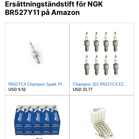
Ersättningständstift för NGK
BR527Y11 på Amazon
RN11YC4 Champion Spark Plug Fits Honda Engines, Fits Other Small Engines
Champion 322 RN11YC4 EZ Start Spark Plug Pack of 8
USD 9.52
USD 33.77