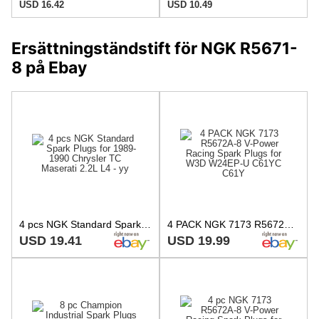
USD 16.42
USD 10.49
Ersättningständstift för NGK R5671-
8 på Ebay
4 pcs NGK Standard Spark Plugs for 1989-1990 Chrysler TC Maserati 2.2L L4 - yy
4 PACK NGK 7173 R5672A-8 V-Power Racing Spark Plugs for W3D W24EP-U C61YC C61Y
USD 19.41
USD 19.99