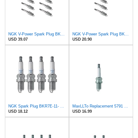
NGK V-Power Spark Plug BKR7E-11 (8 Pack) for BMW X5 4.8IS 2005-2005 4.8L/4837cc
NGK V-Power Spark Plug BKR7E-11 (4 Pack) Compatible With ACURA INTEGRA TYPE R 2001-2001 1.8L/1797cc
USD 39.07
USD 20.90
NGK Spark Plug BKR7E-11- Set of 4
MaxLLTo Replacement 5791 V-Power Spark Plug for Bosch FR5DCX for Champion RC7YCC4 for DENSO Auto
USD 18.12
USD 16.99