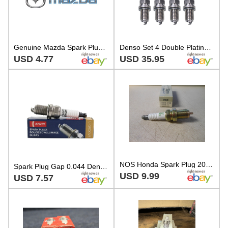
Genuine Mazda Spark Plug BP05-18-110
Denso Set 4 Double Platinum Spark Plugs Gap .044 For Honda Mazda Nissan Infiniti
USD 4.77
USD 35.95
NOS Honda Spark Plug 2000-2007 XR650 2001-2017 GL1800 98079-5714E BKR7E-11
Spark Plug Gap 0.044 Denso U-Groove Design For Acura Honda Mazda Nissan
USD 9.99
USD 7.57