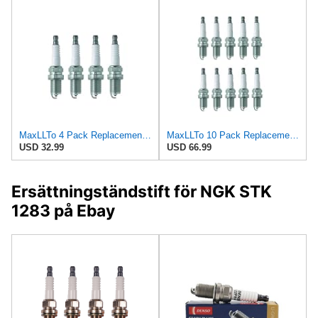
MaxLLTo 4 Pack Replacement 5791 V-Power Spark Plug for Bosch FR5DCX for Champion RC7YCC4 for DENSO
MaxLLTo 10 Pack Replacement 5791 V-Power Spark Plug for Bosch FR5DCX for Champion RC7YCC4 for DENSO
USD 32.99
USD 66.99
Ersättningständstift för NGK STK
1283 på Ebay