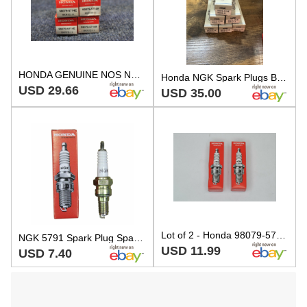
HONDA GENUINE NOS NGK SPARK PLUGS FOUR 4 PACK 98079-5714E BKR7E-11 #10
Honda NGK Spark Plugs BKR7E-11 98079-5714e QTY 6
USD 29.66
USD 35.00
Lot of 2 - Honda 98079-5714E NGK BKR7E11 Spark Plug Goldwing - SEE FIT BELOW
NGK 5791 Spark Plug Sparkplug BKR7E-11 Honda P/N: 98079-5714E Great Price
USD 11.99
USD 7.40