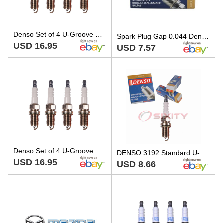
Denso Set of 4 U-Groove Design Spark Plugs Gap 0.044 For Honda Mazda L4
Spark Plug Gap 0.044 Denso U-Groove Design For Acura Honda Mazda Nissan
USD 16.95
USD 7.57
Denso Set of 4 U-Groove Design Spark Plugs Gap 0.044 For Honda Mazda L4
DENSO 3192 Standard U-Groove Spark Plug for K22PR-U11 BP06-18-110 gj
USD 16.95
USD 8.66