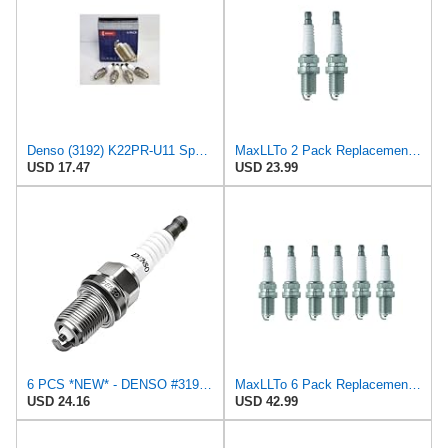
Denso (3192) K22PR-U11 Spark Plugs, Pack of 4
MaxLLTo 2 Pack Replacement 5791 V-Power Spark Plug for Bosch FR5DCX for Champion RC7YCC4 for DENSO
USD 17.47
USD 23.99
6 PCS *NEW* - DENSO #3192 - U-GROOVE - Standard Spark Plugs - K22PR-U11
MaxLLTo 6 Pack Replacement 5791 V-Power Spark Plug for Bosch FR5DCX for Champion RC7YCC4 for DENSO
USD 24.16
USD 42.99