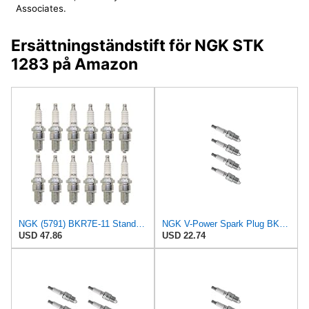
Associates.
Ersättningständstift för NGK STK
1283 på Amazon
NGK (5791) BKR7E-11 Standard Spark Plug, Pack of (12)
NGK V-Power Spark Plug BKR7E-11 (4 Pack) Compatible With ACURA INTEGRA GS-R 2001-2001 1.8L/1797cc
USD 47.86
USD 22.74