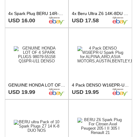
4x Spark Plug BERU 14R-7BU for BEDFORD Blitz 2.0L 76ps 1985-1987
4x Beru Ultra Z6 14K-8DU Spark Plug Spark Plugs Mercedes-Benz Rover Ford Set
USD 16.00
USD 17.58
GENUINE HONDA LOT OF 4 SPARK PLUGS 98079-55158 Q16PR-U11 DENSO
4 Pack DENSO W16EPR-U Spark Plug for ALPINA,ARO,ASIA MOTORS,AUSTIN,BENTLEY,BMW
USD 19.99
USD 19.95