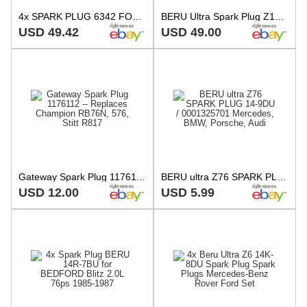
4x SPARK PLUG 6342 FOR MERCEDES-BENZ V-CLASS/Van SPRINTER/4-t/Platform/Chassis
BERU Ultra Spark Plug Z121 fits Mercedes Audi VW - Lot of 10
USD 49.42
USD 49.00
Gateway Spark Plug 1176112 -- Replaces Champion RB76N, 576, Stitt R817
BERU ultra Z76 SPARK PLUG 14-9DU / 0001325701 Mercedes, BMW, Porsche, Audi
USD 12.00
USD 5.99