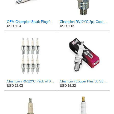
OEM Champion Spark Plug for Champion C12YCC, CHM71G, RFN12Y, RC12YC 4-Cycle Engine
Champion RN12YC-2pk Copper Plus Small Engine Spark Plug # 404 (2 Pack)
USD 9.64
USD 9.12
Champion RN12YC Pack of 8 Spark Plugs
Champion Copper Plus 38 Spark Plug N12YC Carton of 4
USD 23.03
USD 16.22