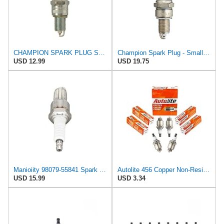
CHAMPION SPARK PLUG SET CHAMPION - 136.04.52 - OE015 ALT N12YC - Set 2 pieces -
Champion Spark Plug - Small Engines OE015/T10 Pack of 1
USD 12.99
USD 19.75
Manioiity 98079-55841 Spark Plug BP5ES Compatible with Honda Engine HRA214 HRA215 HRA216 HRC215
Autolite 456 Copper Non-Resistor Automotive Replacement Spark Plug (1 Pack)
USD 15.99
USD 3.34