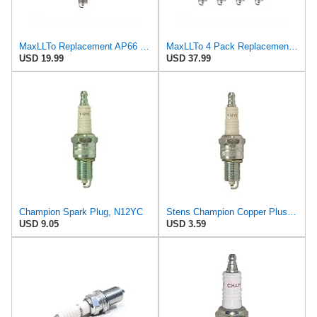
MaxLLTo Replacement AP66 Platinum Spark Plug for Champion 405 for DENSO Auto 3012 for Motorcraft
MaxLLTo 4 Pack Replacement AP66 Platinum Spark Plug for Champion 405 for DENSO Auto 3012 for
USD 19.99
USD 37.99
Champion Spark Plug, N12YC
Stens Champion Copper Plus 38 Spark Plug (Carton of 1) - N12YC for 1966 - 1992 Jaguar XJ6 and Dodge
USD 9.05
USD 3.59