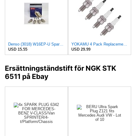
Denso (3018) W16EP-U Spark Plugs, Pack of 4
YOKAMU 4 Pack Replacement 4265 Spark Plug for NGK 2757 3239 6578 6928 for Champion 2404 308 404
USD 15.55
USD 29.99
Ersättningständstift för NGK STK
6511 på Ebay