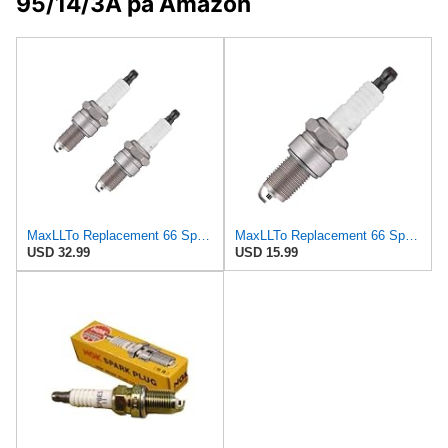
95/14/3A på Amazon
MaxLLTo Replacement 66 Spark Plug for Bosch 7511 7512 7513 7607 7911 7913 W10D W10DC, 2 pack
MaxLLTo Replacement 66 Spark Plug for Bosch 7511 7512 7513 7607 7911 7913 W10D W10DC
USD 32.99
USD 15.99