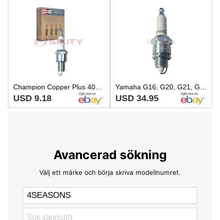
Champion Copper Plus 405 Spark Plug for WR9LS WR9DS WR9DPX WR9DP WR9DCX rg
Yamaha G16, G20, G21, G22 Gas Golf Cart - NGK #BP4ES Spark Plug
USD 9.18
USD 34.95
Avancerad sökning
Välj ett märke och börja skriva modellnumret.