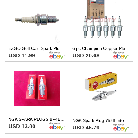
EZGO Golf Cart Spark Plug 4 Cycle 295cc and 350cc - BPR4ES
6 pc Champion Copper Plus 405 Spark Plugs for WR9LS WR9DS WR9DPX WR9DP rg
USD 11.99
USD 20.68
NGK SPARK PLUGS BP4ES 2 PACK NEW 6928
NGK Spark Plug 7528 Integrated Type BP4ES-11
USD 13.00
USD 45.79