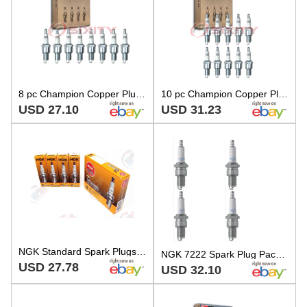
8 pc Champion Copper Plus 405 Spark Plugs for WR9LS WR9DS WR9DPX WR9DP tt
10 pc Champion Copper Plus 405 Spark Plugs for WR9LS WR9DS WR9DPX WR9DP qc
USD 27.10
USD 31.23
NGK Standard Spark Plugs BPR4ES 6578 Set of 4
NGK 7222 Spark Plug Pack of 4 for Dodge Buick Pontiac Oldsmobile Jaguar 50-94
USD 27.78
USD 32.10