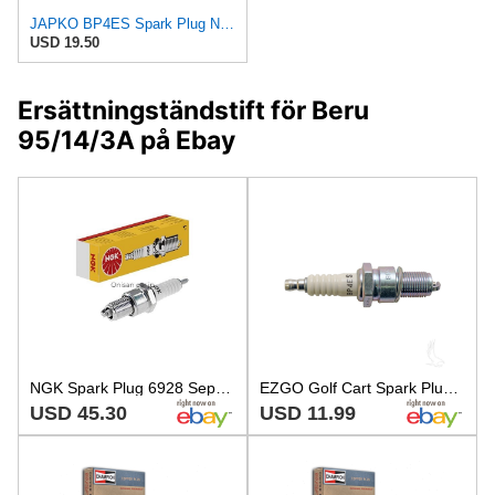
JAPKO BP4ES Spark Plug NGK
USD 19.50
Ersättningständstift för Beru
95/14/3A på Ebay
NGK Spark Plug 6928 Separate Type BP4ES
EZGO Golf Cart Spark Plug 4 Cycle 295cc and 350cc - BPR4ES
USD 45.30
USD 11.99