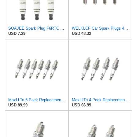
SOAJEE Spark Plug F6RTC Compatible with MTD 751-10292 951-10292 OHV 98079-56846 CMXGZAM250012 Denso
WELKLCF Car Spark Plugs 4PCS Iridium Spark Plugs Torch F6RTI Replace Compatible with Candle BPR6EGP
USD 7.29
USD 48.32
MaxLLTo 6 Pack Replacement BCPR6EIX-11 Spark Plug for NGK 4919 Iridium IX for DENSO Auto 3153 3155
MaxLLTo 4 Pack Replacement BCPR6EIX-11 Spark Plug for NGK 4919 Iridium IX for DENSO Auto 3153 3155
USD 89.99
USD 66.99