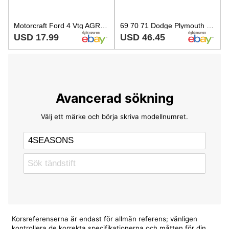
Motorcraft Ford 4 Vtg AGR42 Spark Plugs 1974-78 Mustang II Pinto Bobcat 8 Plugs
69 70 71 Dodge Plymouth 426 8 Cylinder Spark Plug Autolite AGR32 Set of 8 NIB
USD 17.99
USD 46.45
Avancerad sökning
Välj ett märke och börja skriva modellnumret.
Korsreferenserna är endast för allmän referens; vänligen
kontrollera de korrekta specifikationerna och måtten för din