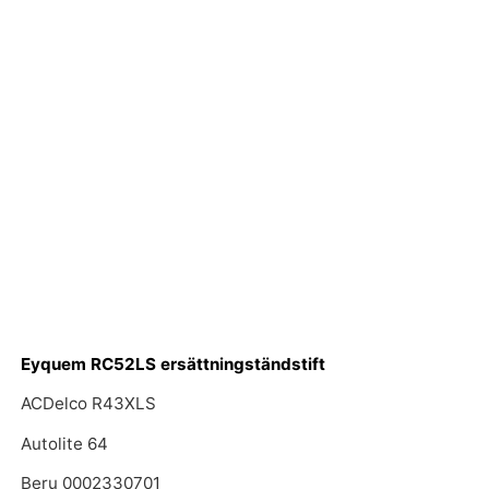
Eyquem RC52LS ersättningständstift
ACDelco R43XLS
Autolite 64
Beru 0002330701