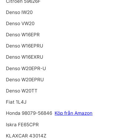
Citroen 59626F
Denso IW20
Denso VW20
Denso W16EPR
Denso W16EPRU
Denso W16EXRU
Denso W20EPR-U
Denso W20EPRU
Denso W20TT
Fiat 1L4J
Honda 98079-56846
Köp från Amazon
Iskra FE65CPR
KLAXCAR 43014Z