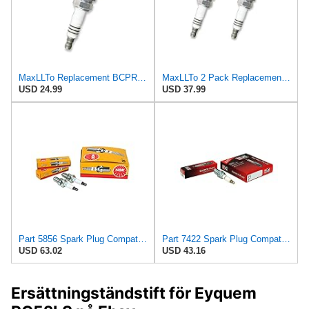
MaxLLTo Replacement BCPR6EIX-11 Spark Plug for NGK 4919 Iridium IX for DENSO Auto 3153 3155 3157
MaxLLTo 2 Pack Replacement BCPR6EIX-11 Spark Plug for NGK 4919 Iridium IX for DENSO Auto 3153 3155
USD 24.99
USD 37.99
Part 5856 Spark Plug Compatible with NGK A6 Replacement for A6, 130-765, 7422, 7-01844, Ab6, 2910,
Part 7422 Spark Plug Compatible with Champion D16 Replacement for Ab6, L14-U, D16, 386
USD 63.02
USD 43.16
Ersättningständstift för Eyquem