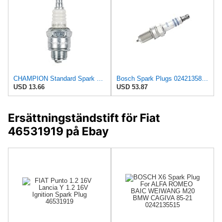
CHAMPION Standard Spark Plug OE052/T10
Bosch Spark Plugs 0242135801 (N25), Set of 4
USD 13.66
USD 53.87
Ersättningständstift för Fiat
46531919 på Ebay