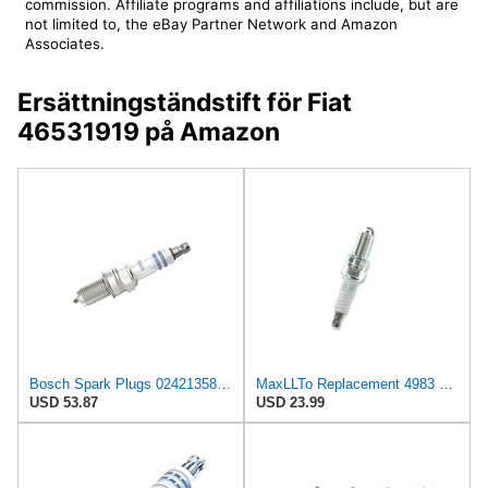
commission. Affiliate programs and affiliations include, but are
not limited to, the eBay Partner Network and Amazon
Associates.
Ersättningständstift för Fiat
46531919 på Amazon
Bosch Spark Plugs 0242135801 (N25), Set of 4
MaxLLTo Replacement 4983 Standard Spark Plug for Bosch 79027 for Chrysler SP070500AA for Fiat
USD 53.87
USD 23.99