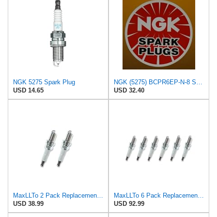
NGK 5275 Spark Plug
NGK (5275) BCPR6EP-N-8 Spark Plug - Pack of 4
USD 14.65
USD 32.40
MaxLLTo 2 Pack Replacement 5275 Platinum Spark Plug for Beck for Arnley 1765201 for DENSO Auto 3113
MaxLLTo 6 Pack Replacement 5275 Platinum Spark Plug for Beck for Arnley 1765201 for DENSO Auto 3113
USD 38.99
USD 92.99