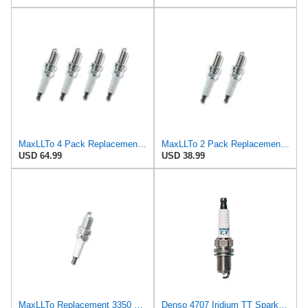
MaxLLTo 4 Pack Replacement 5275 Platinum Spark Plug for Beck for Arnley 1765201 for DENSO Auto 3113
MaxLLTo 2 Pack Replacement 5275 Platinum Spark Plug for Beck for Arnley 1765201 for DENSO Auto 3113
USD 64.99
USD 38.99
MaxLLTo Replacement 3350 Platinum Spark Plug for Beck for Arnley 1765202 for DENSO Auto 3117 3244
Denso 4707 Iridium TT Spark Plug IQ20TT