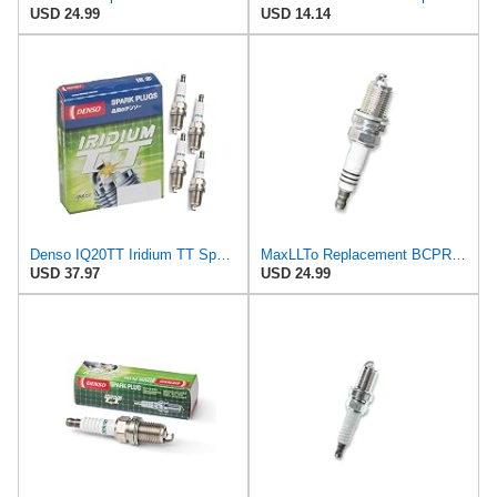
USD 24.99
USD 14.14
Denso IQ20TT Iridium TT Spark Plugs 4707-4 PK
MaxLLTo Replacement BCPR6EIX-11 Spark Plug for NGK 4919 Iridium IX for DENSO Auto 3153 3155 3157
USD 37.97
USD 24.99