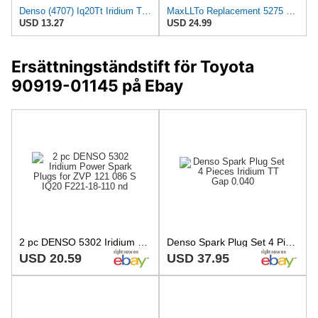
Denso (4707) Iq20Tt Iridium Tt Spark Plug
MaxLLTo Replacement 5275 Platinum Spark Plug for Beck for Arnley 1765201 for DENSO Auto 3113 4508
USD 13.27
USD 24.99
Ersättningständstift för Toyota
90919-01145 på Ebay
2 pc DENSO 5302 Iridium Power Spark Plugs for ZVP 121 086 S IQ20 F221-18-110 nd
Denso Spark Plug Set 4 Pieces Iridium TT Gap 0.040
USD 20.59
USD 37.95