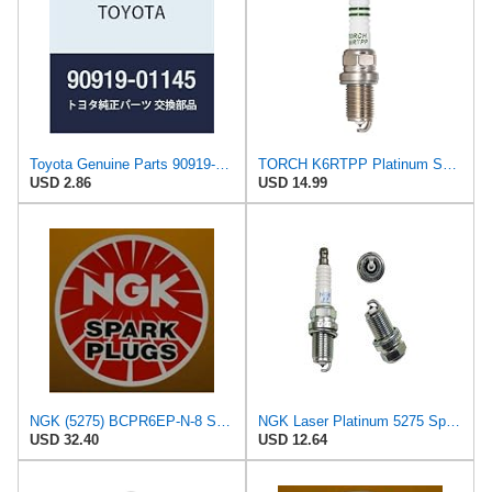
Toyota Genuine Parts 90919-01145 Spark Plug
TORCH K6RTPP Platinum Spark Plug Replace for NGK PFR6A PFR6Q Spark Plug, for Brisk DR15YP Spark
USD 2.86
USD 14.99
NGK (5275) BCPR6EP-N-8 Spark Plug - Pack of 4
NGK Laser Platinum 5275 Spark Plug
USD 32.40
USD 12.64