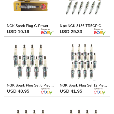
NGK Spark Plug G-Power Platinum Gap 0.040 TR5GP 3186
6 pc NGK 3186 TR5GP G-Power Spark Plugs for SP432 PT16TT IT16TT HR8LPP30U pt
USD 10.19
USD 29.33
NGK Spark Plug Set 8 Pieces G-Power Platinum Gap 0.040
NGK Spark Plug Set 12 Pieces G-Power Platinum Gap 0.040
USD 48.95
USD 41.95