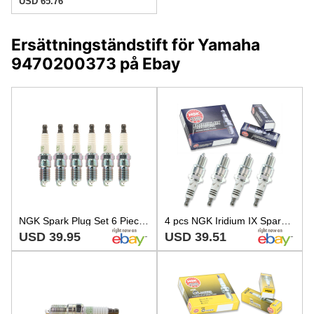
USD 65.76
Ersättningständstift för Yamaha
9470200373 på Ebay
NGK Spark Plug Set 6 Pieces G-Power Platinum Gap 0.040
4 pcs NGK Iridium IX Spark Plugs for 1987-1989 Pontiac Grand Am 2.0L L4 - hr
USD 39.95
USD 39.51