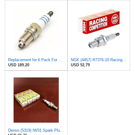
Replacement for 6 Pack For NGK Ruthenium HX Spark Plugs 2018-2020 for Toyota 4Runner V6 4.0L ps
NGK (4457) R7376-10 Racing Spark Plug, Pack of 1
USD 189.20
USD 52.79
Denso (5319) IW31 Spark Plugs, Pack of 4