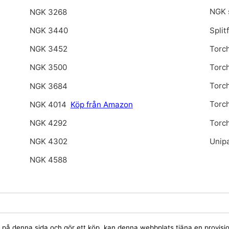
NGK 
NGK 3268
Split
NGK 3440
Torc
NGK 3452
Torc
NGK 3500
Torc
NGK 3684
Torc
NGK 4014
Köp från Amazon
Torc
NGK 4292
Unip
NGK 4302
NGK 4588
jare på denna sida och gör ett köp, kan denna webbplats tjäna en provis