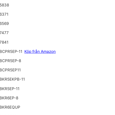
5838
6371
6569
7477
7841
BCPR5EP-11
Köp från Amazon
BCPR5EP-8
BCPR5EP11
BKR5EKPB-11
BKR5EP-11
BKR6EP-8
 BKR6EQUP