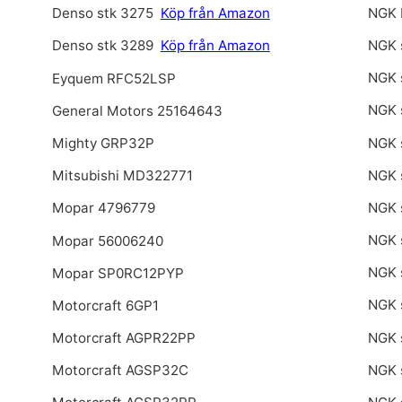
NGK 
Denso stk 3275
Köp från Amazon
NGK 
Denso stk 3289
Köp från Amazon
NGK 
Eyquem RFC52LSP
NGK 
General Motors 25164643
NGK 
Mighty GRP32P
NGK 
Mitsubishi MD322771
NGK 
Mopar 4796779
NGK 
Mopar 56006240
NGK 
Mopar SP0RC12PYP
NGK 
Motorcraft 6GP1
NGK 
Motorcraft AGPR22PP
NGK 
Motorcraft AGSP32C