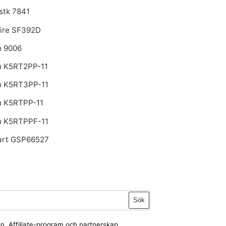
stk 7841
fire SF392D
h 9006
h K5RT2PP-11
h K5RT3PP-11
h K5RTPP-11
h K5RTPPF-11
art GSP66527
Sök
ion. Affiliate-program och partnerskap