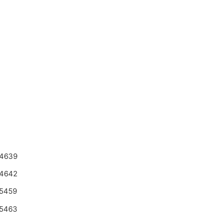
4639
4642
5459
5463