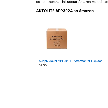
och partnerskap inkluderar Amazon Associates
AUTOLITE APP3924 on Amazon
SupplyMount APP3924 - Aftermarket Replacement DBL PLAT SPK Plug 4/Pack Compatible with AUTOLITE
54.55$