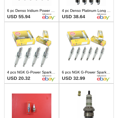
6 pc Denso Iridium Power Spark Plugs for 1994 Porsche 911 3.6L H6 Ignition zx
4 pc Denso Platinum Long Life Spark Plugs for 1996-1997 Dodge Grand Caravan dg
USD 55.94
USD 38.64
4 pcs NGK G-Power Spark Plugs for 1972-1989 Subaru GL 1.3L 1.4L 1.6L 1.8L H4 ln
6 pcs NGK G-Power Spark Plugs for 1978-1987 Dodge W150 3.7L L6 - Engine Kit lh
USD 20.32
USD 32.99