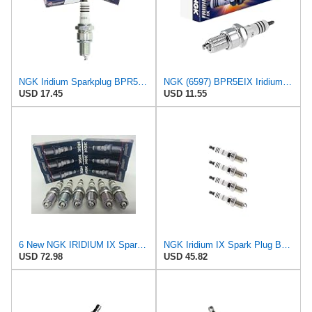
NGK Iridium Sparkplug BPR5EIX-11 for Harley-Davidson Softail Heritage Springer FLSTS 1997-1998
NGK (6597) BPR5EIX Iridium IX Spark Plug, Pack of 1
USD 17.45
USD 11.55
6 New NGK IRIDIUM IX Spark Plug BPR5EIX-11 # 2115
NGK Iridium IX Spark Plug BPR5EIX-11 (4 Pack) for HONDA CIVIC 1973-1973 1.2L/1237cc
USD 72.98
USD 45.82