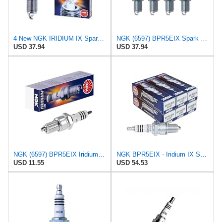
4 New NGK IRIDIUM IX Spark Plug BPR5EIX # 6597
NGK (6597) BPR5EIX Spark Plug - Pack of 4
USD 37.94
USD 37.94
NGK (6597) BPR5EIX Iridium IX Spark Plug, Pack of 1
NGK BPR5EIX - Iridium IX Spark Plugs - 6597 - Compatible with Select 1958-1989 BMW, Citroen,
USD 11.55
USD 54.53