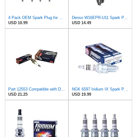
4 Pack OEM Spark Plug for NGK BPR5ES Torch F5TC F5RTC Champion 322 RN11YC 404 RN12YC 8405, for
Denso W16EPR-U11 Spark Plug-Resistor-Stock #3201
USD 10.99
USD 14.49
Part 12553 Compatible with Denso Spark Plug W16Epr-U Replacement for F5Rtc, F5Rf, 5580, BPR5Es,
NGK 6597 Iridium IX Spark Plugs BPR5EIX Compatible with John Deere Gator, Kawasaki Mule, Cub Cadet
USD 21.25
USD 19.99