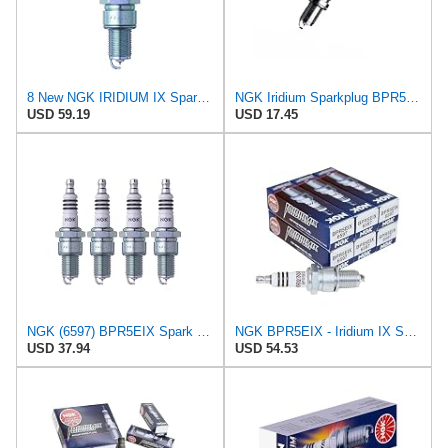
8 New NGK IRIDIUM IX Spark Plug BPR5EIX # 6597
NGK Iridium Sparkplug BPR5EIX-11 for Harley-Davidson Tour Glide Ultra Classic FLT/C/U 1980-1996
USD 59.19
USD 17.45
NGK (6597) BPR5EIX Spark Plug - Pack of 4
NGK BPR5EIX - Iridium IX Spark Plugs - 6597 - Compatible with Select 1958-1989 BMW, Citroen,
USD 37.94
USD 54.53