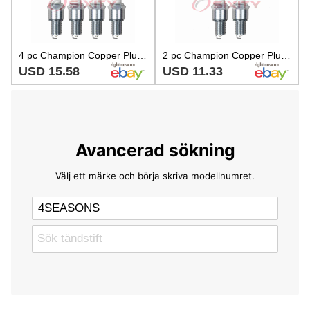
4 pc Champion Copper Plus 322 Spark Plugs for WR9DCY WR8DS WR8DCX WR10LCV nr
2 pc Champion Copper Plus 322 Spark Plugs for WR9DCY WR8DS WR8DCX WR10LCV ro
USD 15.58
USD 11.33
Avancerad sökning
Välj ett märke och börja skriva modellnumret.