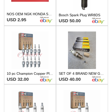
NOS OEM NGK HONDA SPARK PLUG BM4A #98073-5470
Bosch Spark Plug WR8DS
USD 2.95
USD 50.00
10 pc Champion Copper Plus 322 Spark Plugs for WR9DCY WR8DS WR8DCX WR10LCV ln
SET OF 4 BRAND NEW GENUINE BOSCH PORSCHE 944 928 SILBER SPARK PLUGS WR8DS
USD 32.00
USD 40.00