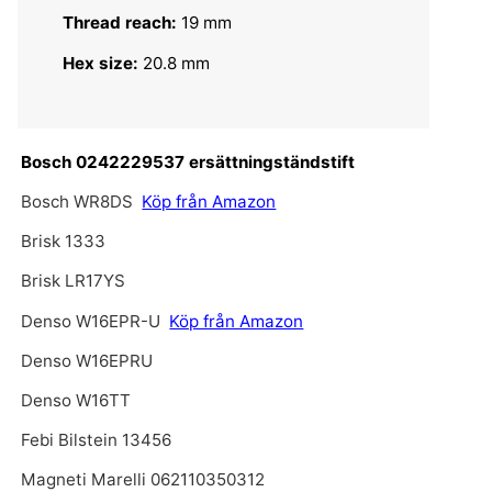
Thread reach:
19 mm
Hex size:
20.8 mm
Bosch 0242229537 ersättningständstift
Bosch WR8DS
Köp från Amazon
Brisk 1333
Brisk LR17YS
Denso W16EPR-U
Köp från Amazon
Denso W16EPRU
Denso W16TT
Febi Bilstein 13456
Magneti Marelli 062110350312