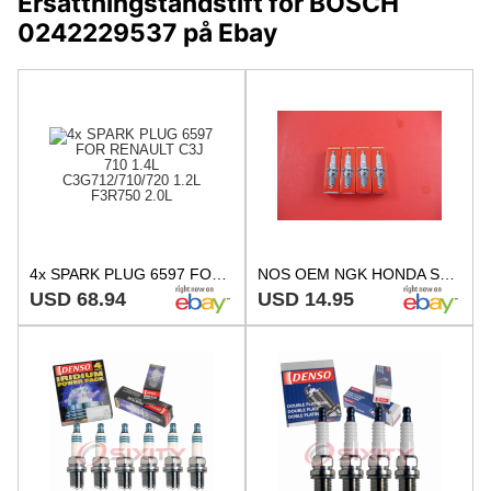
Ersättningständstift för BOSCH
0242229537 på Ebay
4x SPARK PLUG 6597 FOR RENAULT C3J 710 1.4L C3G712/710/720 1.2L F3R750 2.0L
NOS OEM NGK HONDA SPARK PLUG BM4A #98073-5470 QTY 4
USD 68.94
USD 14.95