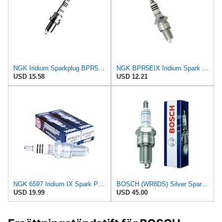
NGK Iridium Sparkplug BPR5EIX-11 Compatible With Harley-Davidson Softail Heritage Classic FLSTC
NGK BPR5EIX Iridium Spark Plug
USD 15.58
USD 12.21
NGK 6597 Iridium IX Spark Plugs BPR5EIX Compatible with John Deere Gator, Kawasaki Mule, Cub Cadet
BOSCH (WR8DS) Silver Spark Plug
USD 19.99
USD 45.00