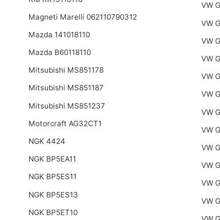
VW G
Magneti Marelli 062110790312
VW G
Mazda 141018110
VW G
Mazda B60118110
VW G
Mitsubishi MS851178
VW G
Mitsubishi MS851187
VW G
Mitsubishi MS851237
VW G
Motorcraft AG32CT1
VW G
NGK 4424
VW G
NGK BP5EA11
VW G
NGK BP5ES11
VW G
NGK BP5ES13
VW G
NGK BP5ET10
VW G