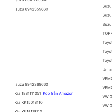
Suzu
Isuzu 8942359660
Suzu
Suzu
TOPR
Toyo
Toyo
Toyo
Unip
VEMO
Isuzu 8942369660
VEMO
Kia 1881111051
Köp från Amazon
VW G
Kia KK15018110
VW G
Kia KK15118110