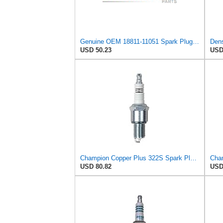
Genuine OEM 18811-11051 Spark Plug 4pcs set / 1881111051 for Kia Rio 99-04 / Replaces 0K20W18110
USD 50.23
USD
Champion Copper Plus 322S Spark Plug (Carton of 24) - RN11YC4
USD 80.82
USD