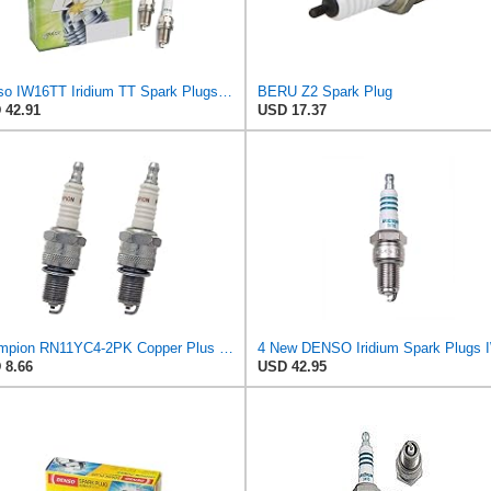
Denso IW16TT Iridium TT Spark Plugs 4708-4 PK
BERU Z2 Spark Plug
 42.91
USD 17.37
Champion RN11YC4-2PK Copper Plus Spark Plug Stock # 322 (2 Pack)
 8.66
USD 42.95