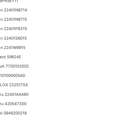
BPR5EY11
an 22401N8714
an 22401N8715
an 22401P8315
an 22401S6015
an 2241W8915
eot 59624E
ult 7700103502
 101000005AD
LOX 232517SX
ru 22401AA480
ru 420547300
ki 0948200218