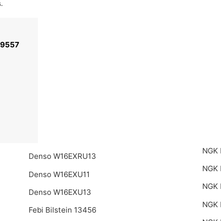
.
29557
NGK 
Denso W16EXRU13
NGK 
Denso W16EXU11
NGK 
Denso W16EXU13
NGK 
Febi Bilstein 13456