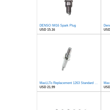
DENSO IW16 Spark Plug
USD 15.16
USD
MaxLLTo Replacement 1263 Standard Spark Plug for Bosch W5DTC W6DTC W7DTC W8DTC for Champion N7BYC
USD 21.99
USD