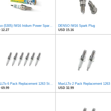
Denso (5305) IW16 Iridium Power Spark Plug, (Pack of 1)
DENSO IW16 Spark Plug
 12.27
USD 15.16
MaxLLTo 6 Pack Replacement 1263 Standard Spark Plug for Bosch W5DTC W6DTC W7DTC W8DTC for Champion
 69.99
USD 32.99