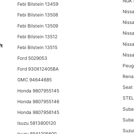
NGK 
Febi Bilstein 13459
Niss
Febi Bilstein 13508
Niss
Febi Bilstein 13509
Niss
Febi Bilstein 13512
Niss
ft
Febi Bilstein 13515
Niss
Ford 5029053
Peug
Ford 930X12405BA
Rena
GMC 94644685
Seat
Honda 9807955145
STEL
Honda 9807955146
Suba
Honda 9807956145
Suba
Isuzu 5813800120
Suzu
Isuzu 8941205600