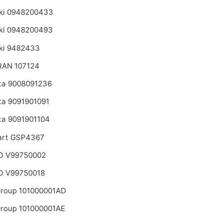
ki 0948200433
ki 0948200493
ki 9482433
AN 107124
ta 9008091236
ta 9091901091
ta 9091901104
art GSP4367
 V99750002
 V99750018
roup 101000001AD
roup 101000001AE