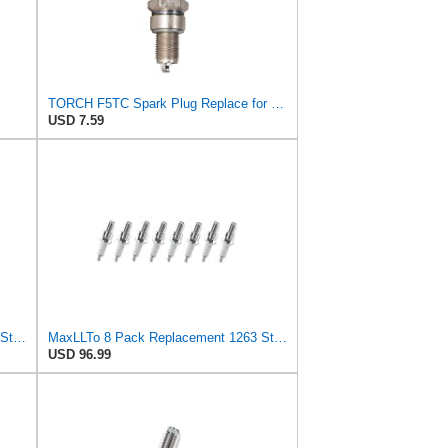
TORCH F5TC Spark Plug Replace for CHAMPION N11YC/302 Spark Plug, for NGK BP5ES/7832 Spark Plug, for
USD 7.59
MaxLLTo 2 Pack Replacement 1263 Standard Spark Plug for Bosch W5DTC W6DTC W7DTC W8DTC for Champion
MaxLLTo 8 Pack Replacement 1263 Standard Spark Plug for Bosch W5DTC W6DTC W7DTC W8DTC for Champion
USD 96.99