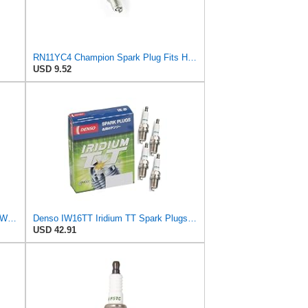
RN11YC4 Champion Spark Plug Fits Honda Engines, Fits Other Small Engines
USD 9.52
4 New DENSO Iridium Spark Plugs IW16 # 5305
Denso IW16TT Iridium TT Spark Plugs 4708-4 PK
USD 42.91