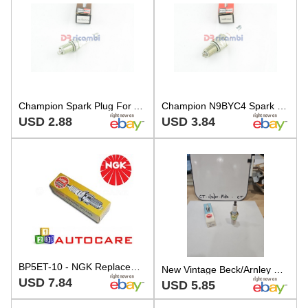
Champion Spark Plug For Audi BMW Hyundai Kia Mercedes Nissan Toyota - N9BYC4
Champion N9BYC4 Spark Plug For Audi 80 100 VW Golf I II Passat
USD 2.88
USD 3.84
BP5ET-10 - NGK Replacement Spark Plug Sparkplug - BP5ET10 No. 5156
New Vintage Beck/Arnley NGK Spark Plug W30-255 / 176-5156 / BPR5EP-11
USD 7.84
USD 5.85