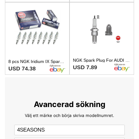
NGK Spark Plug For AUDI 80 B2 SEAT Toledo I 78-99 101000001AD
8 pcs NGK Iridium IX Spark Plugs for 1965-1966 Dodge Polara 4.5L V8 4.5L - lc
USD 7.89
USD 74.38
Avancerad sökning
Välj ett märke och börja skriva modellnumret.