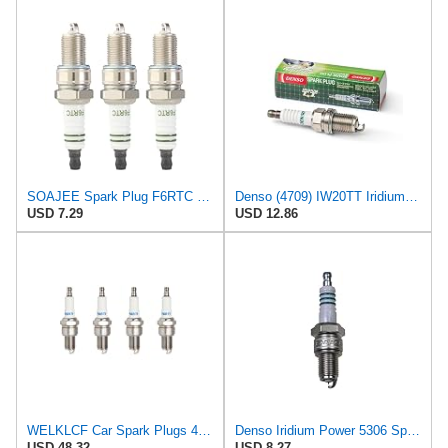
SOAJEE Spark Plug F6RTC Compatible with MTD 751-10292 951-10292 OHV 98079-56846 CMXGZAM250012 Denso
Denso (4709) IW20TT Iridium TT Spark Plug, (Pack of 1)
USD 7.29
USD 12.86
WELKLCF Car Spark Plugs 4PCS Iridium Spark Plugs Torch F6RTI Replace Compatible with Candle BPR6EGP
Denso Iridium Power 5306 Spark Plug
USD 48.32
USD 8.27