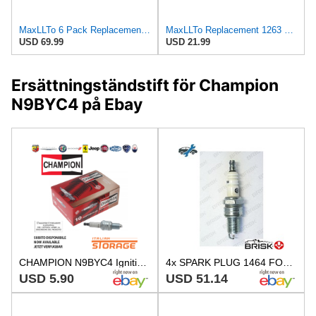
MaxLLTo 6 Pack Replacement 1263 Standard Spark Plug for Bosch W5DTC W6DTC W7DTC W8DTC for Champion
MaxLLTo Replacement 1263 Standard Spark Plug for Bosch W5DTC W6DTC W7DTC W8DTC for Champion N7BYC
USD 69.99
USD 21.99
Ersättningständstift för Champion
N9BYC4 på Ebay
CHAMPION N9BYC4 Ignition Spark Plug New for VW AUDI TOYOTA NISSAN MAZDA KIA
4x SPARK PLUG 1464 FOR VW GOLF/III/Cabriolet SCIROCCO PASSAT/B3/B4 JETTA POLO
USD 5.90
USD 51.14