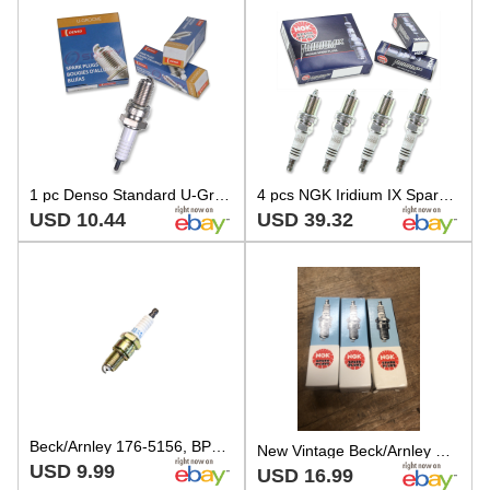
1 pc Denso Standard U-Groove Spark Plug for Yamaha YFM400 Big Bear 4x4 ot
4 pcs NGK Iridium IX Spark Plugs for 1994-1998 Saab 900 2.0L L4 - Engine Kit ff
USD 10.44
USD 39.32
Beck/Arnley 176-5156, BPR5EP-11 NGK Spark Plug NOS
New Vintage Beck/Arnley NGK Spark Plugs Set of 3 BPR5EP-11 176-5156.
USD 9.99
USD 16.99