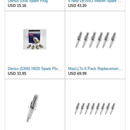
Denso 5306 Spark Plug
4 New DENSO Iridium Spark Plugs IW20# 5306
USD 15.16
USD 43.20
Denso (5306) IW20 Spark Plugs, Pack of 4
MaxLLTo 6 Pack Replacement 1263 Standard Spark Plug for Bosch W5DTC W6DTC W7DTC W8DTC for Champion
USD 33.95
USD 69.99