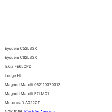
Eyquem C52LS3X
Eyquem C62LS3X
Iskra FE65CPD
Lodge HL
Magneti Marelli 062110370312
Magneti Marelli F7LMC1
Motorcraft AG22CT
NGK 5156
Köp från Amazon