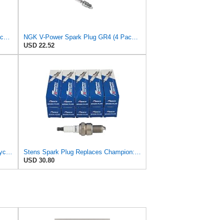
NGK V-Power Spark Plug GR4 (8 Pack) Compatible With JEEP CJ7 1976-1981 5.0L/304
NGK V-Power Spark Plug GR4 (4 Pack) Compatible With PLYMOUTH HORIZON CUSTOM 1983-1983 2.2L/135
USD 22.52
Champion OEM 322SCP 322S Rn11yc4 Shop Pack 24 Plugs
Stens Spark Plug Replaces Champion: RN11YC4
USD 30.80