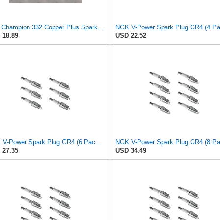
4 pc Champion 332 Copper Plus Spark Plugs for 4038 7992 8010 9009 AG091 AGS12 AGS12C BPR6EKN BPR7E
 18.89
USD 22.52
NGK V-Power Spark Plug GR4 (6 Pack) Compatible With CHEVROLET BEL AIR 1954-1959 3.9L/235
 27.35
USD 34.49