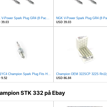
NGK V-Power Spark Plug GR4 (8 Pack) Compatible With DODGE CHALLENGER 1970-1974 5.2L/318
 39.03
USD 39.03
RN11YC4 Champion Spark Plug Fits Honda Engines, Fits Other Small Engines
 9.52
USD 86.84
Champion STK 332 på Ebay