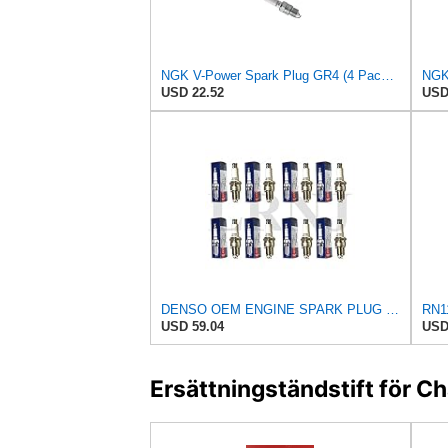
NGK V-Power Spark Plug GR4 (4 Pack) Compatible With DODGE OMNI 24 1981-1982 2.2L/135
USD 22.52
USD
DENSO OEM ENGINE SPARK PLUG SET OF 8 COMPATIBLE WITH LAND ROVER DISCOVERY 1 & DEFENDER 90/110, PART
USD 59.04
USD
Ersättningständstift för 