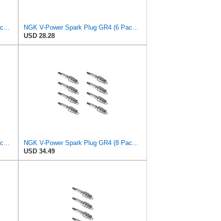
NGK V-Power Spark Plug GR4 (4 Pack) Compatible With PLYMOUTH HORIZON CUSTOM 1983-1983 1.7L/105
NGK V-Power Spark Plug GR4 (6 Pack) Compatible With AMERICAN MOTORS GREMLIN CUSTOM 1976-1977
USD 28.28
NGK V-Power Spark Plug GR4 (8 Pack) Compatible With JEEP GRAND WAGONEER 1984-1991 5.9L/360
NGK V-Power Spark Plug GR4 (8 Pack) Compatible With DODGE DART CUSTOM 1969-1975 5.2L/318
USD 34.49