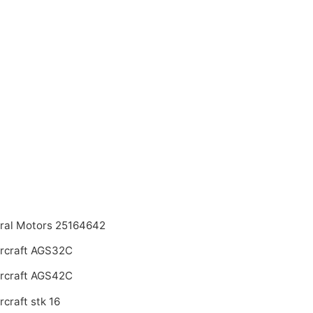
ral Motors 25164642
rcraft AGS32C
rcraft AGS42C
craft stk 16