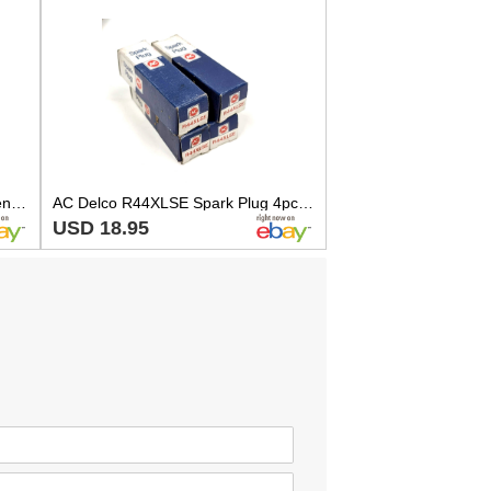
Dodge Ram Spark Plugs 4071 Genuine Mopar OEM Factory Replacement
AC Delco R44XLSE Spark Plug 4pc Set - Vintage Old Stock
USD 18.95