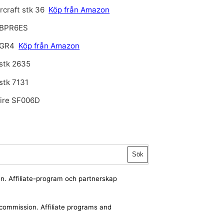
craft stk 36
Köp från Amazon
BPR6ES
 GR4
Köp från Amazon
stk 2635
stk 7131
fire SF006D
Sök
ion. Affiliate-program och partnerskap
a commission. Affiliate programs and