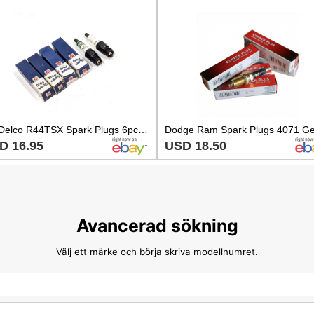
AC Delco R44TSX Spark Plugs 6pc SET - 5613935 Vintage Old Stock USA
D 16.95
USD 18.50
Avancerad sökning
Välj ett märke och börja skriva modellnumret.