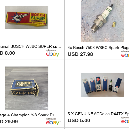
1 original BOSCH W8BC SUPER spark plug NEW in BOX NOS 0241229578 made in Germany
D 8.00
USD 27.98
Vintage 4 Champion Y-8 Spark Plugs With Box
USD 5.00
D 29.99