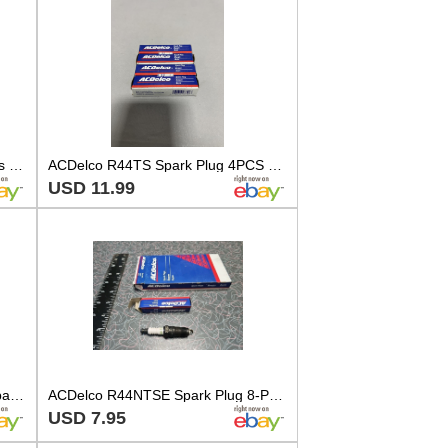
4x Bosch 7503 W8BC Spark Plugs Fits Triumph TR6 Toyota Land Cruiser Datsun 240Z
ACDelco R44TS Spark Plug 4PCS 83-85 TBIRD FIREBIRD
USD 11.99
5 X GENUINE ACDelco R44TX Spark Plug 5613869
ACDelco R44NTSE Spark Plug 8-Pack Set New Old Stock
USD 7.95