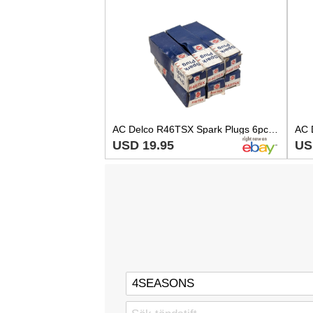
AC Delco R46TSX Spark Plugs 6pc Set - GM 5613883
USD 19.95
US