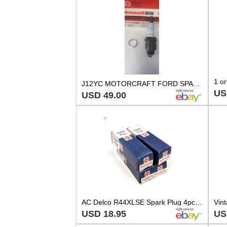
J12YC MOTORCRAFT FORD SPARK PLUGS PKG OF TEN SPARK PLUGS AT42
US
USD 49.00
AC Delco R44XLSE Spark Plug 4pc Set - Vintage Old Stock
USD 18.95
US