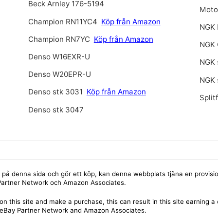
Beck Arnley 176-5194
Motor
Champion RN11YC4
Köp från Amazon
NGK 
Champion RN7YC
Köp från Amazon
NGK
Denso W16EXR-U
NGK 
Denso W20EPR-U
NGK 
Denso stk 3031
Köp från Amazon
Split
Denso stk 3047
jare på denna sida och gör ett köp, kan denna webbplats tjäna en provis
y Partner Network och Amazon Associates.
on this site and make a purchase, this can result in this site earning 
 the eBay Partner Network and Amazon Associates.