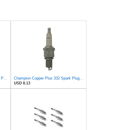
Champion Spark Plugs Rn7yc Spark Plug 4/pk @4 332- Made By Champion Spark Plugs
Champion Copper Plus 332 Spark Plug (Carton of 1) - RN7YC
USD 8.13