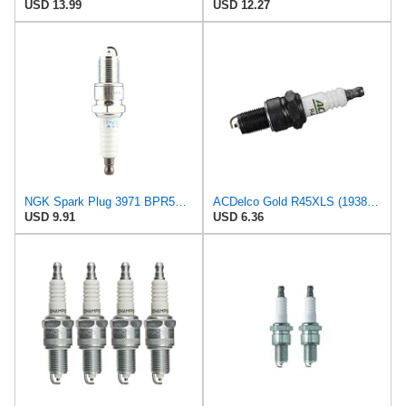
USD 13.99
USD 12.27
NGK Spark Plug 3971 BPR5EP-11 Pack of 1
ACDelco Gold R45XLS (19382850) Conventional Spark Plug
USD 9.91
USD 6.36