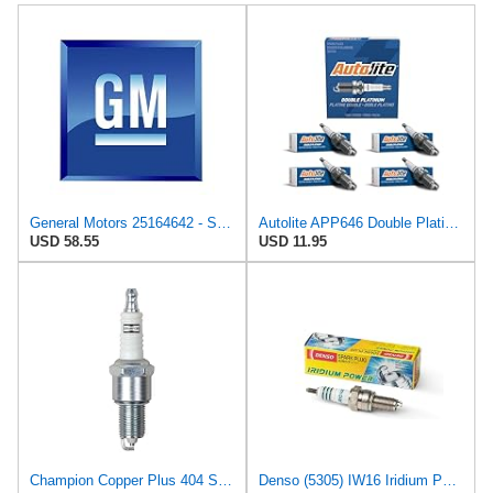
General Motors 25164642 - Spark Plug Package
Autolite APP646 Double Platinum Automotive Replacement Spark Plugs (4 Pack)
USD 58.55
USD 11.95
Champion Copper Plus 404 Spark Plug (Carton of 4) - RN12YC
Denso (5305) IW16 Iridium Power Spark Plug, (Pack of 1)