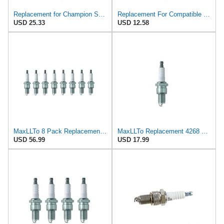
Replacement for Champion Standard Spark Plug - RN14MC5 compatible with SBS0030.
Replacement For Compatible With Champion Genuine OEM Standard Spark Plug - RN14MC5
USD 25.33
USD 12.58
MaxLLTo 8 Pack Replacement 4268 V-Power Spark Plug for Bosch 7514 7523 7923 WR10LCV WR8DPY WR9DCY
MaxLLTo Replacement 4268 V-Power Spark Plug for Bosch 7514 7523 7923 WR10LCV WR8DPY WR9DCY WR9DY
USD 56.99
USD 17.99