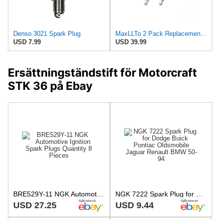
Denso 3021 Spark Plug
MaxLLTo 2 Pack Replacement 6597 Iridium IX Spark Plug for Bosch 4218 4220 4507 W9DP WGR9DQI WR8DP
USD 7.99
USD 39.99
Ersättningständstift för Motorcraft
STK 36 på Ebay
BRE529Y-11 NGK Automotive Ignition Spark Plugs Quantity 8 Pieces
NGK 7222 Spark Plug for Dodge Buick Pontiac Oldsmobile Jaguar Renault BMW 50-94
USD 27.25
USD 9.44