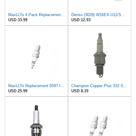
MaxLLTo 4 Pack Replacement 4268 V-Power Spark Plug for Bosch 7514 7523 7923 WR10LCV WR8DPY WR9DCY
Denso (3028) W16EX-U11/SOLID Traditional Spark Plug, Pack of 1
USD 33.99
USD 12.93
MaxLLTo Replacement 6597 Iridium IX Spark Plug for Bosch 4218 4220 4507 W9DP WGR9DQI WR8DP WR8DS
Champion Copper Plus 332 Spark Plug (Carton of 1) - RN7YC
USD 25.99
USD 8.19