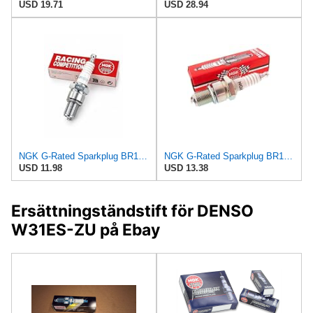
USD 19.71
USD 28.94
NGK G-Rated Sparkplug BR10EG for Yamaha YZ85 2002-2018
NGK G-Rated Sparkplug BR10EG for Suzuki RM85 2002-2009
USD 11.98
USD 13.38
Ersättningständstift för DENSO
W31ES-ZU på Ebay