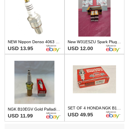
NEW Nippon Denso 4063 Spark Plug W31ES-ZU W31ESZU
New W31ESZU Spark Plugs Package Of Four Denso Honda Yamaha Suzuki Kawasaki
USD 13.95
USD 12.00
SET OF 4 HONDA NGK B10EGV Spark Plugs
NGK B10EGV Gold Palladium Spark Plug Part Stock #5927 Sold Individually
USD 49.95
USD 11.99