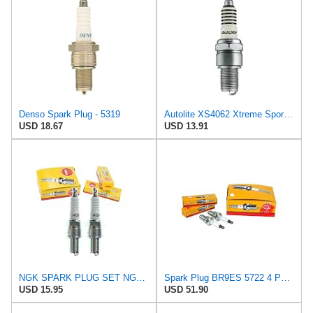
Denso Spark Plug - 5319
Autolite XS4062 Xtreme Sport Iridium Powersports Spark Plug, Pack of 1
USD 18.67
USD 13.91
NGK SPARK PLUG SET NGK - 708.12.27 - B10EG 3630 - Set 2 pcs - ALTN EGV 7081250 -
Spark Plug BR9ES 5722 4 PK Replaces RN2C 4062, Replacement for NGK, Champion, Autolite OEM
USD 15.95
USD 51.90