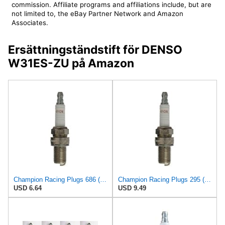
commission. Affiliate programs and affiliations include, but are
not limited to, the eBay Partner Network and Amazon
Associates.
Ersättningständstift för DENSO
W31ES-ZU på Amazon
Champion Racing Plugs 686 (C57) Pack of 1 (UPC 037551005666)
Champion Racing Plugs 295 (C57CX) Pack of 1 (UPC 037551007080)
USD 6.64
USD 9.49