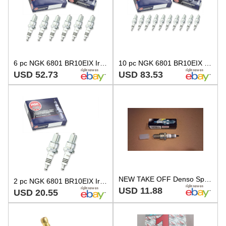
6 pc NGK 6801 BR10EIX Iridium IX Spark Plugs for W34EPT W34EN W34E-ZU W32EPT ct
10 pc NGK 6801 BR10EIX Iridium IX Spark Plugs for W34EPT W34EN W34E-ZU zz
USD 52.73
USD 83.53
NEW TAKE OFF Denso Spark Plug W31ES-ZU W31ESZU 4063 LESS TERMINAL
2 pc NGK 6801 BR10EIX Iridium IX Spark Plugs for W34EPT W34EN W34E-ZU W32EPT dl
USD 11.88
USD 20.55