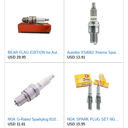
BEAR FLAG EDITION for Autolite Spark Plug 4062 Automotive Parts
Autolite XS4062 Xtreme Sport Iridium Powersports Spark Plug, Pack of 1
USD 29.95
USD 13.91
NGK G-Rated Sparkplug B10EG for Yamaha YZ80 1993-2001
NGK SPARK PLUG SET NGK - 708.12.27 - B10EG 3630 - Set 2 pcs - ALTN EGV 7081250 -
USD 11.81
USD 15.95