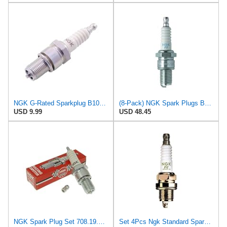
NGK G-Rated Sparkplug B10EG for Kawasaki KX65 2000-2005
(8-Pack) NGK Spark Plugs BR10EG (Stock # 3830)
USD 9.99
USD 48.45
NGK Spark Plug Set 708.19.95 - BR10EG 3830 - Set 2 Pieces -
Set 4Pcs Ngk Standard Spark Plugs Stock 3830 Nickel Core Tip Standard 0 024In Br10Eg