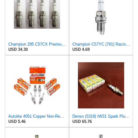
Champion 295 C57CX Premium Racing Spark Plug Pack of 4
Champion C57YC (791) Racing Plug
USD 34.30
USD 4.69
Autolite 4051 Copper Non-Resistor Automotive Replacement Spark Plug (1 Pack)
Denso (5319) IW31 Spark Plugs, Pack of 4
USD 5.46
USD 65.76