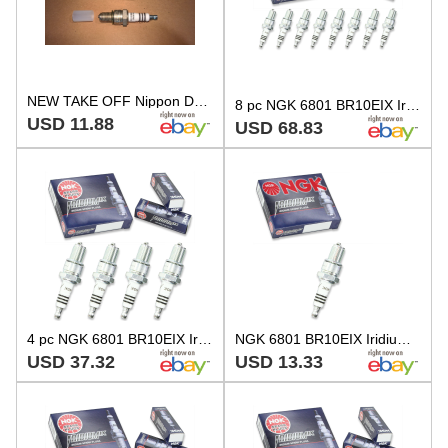
NEW TAKE OFF Nippon Denso Spark Plug W31ES-ZU W31ESZU 4063
8 pc NGK 6801 BR10EIX Iridium IX Spark Plugs for W34EPT W34EN W34E-ZU W32EPT zj
USD 11.88
USD 68.83
4 pc NGK 6801 BR10EIX Iridium IX Spark Plugs for W34EPT W34EN W34E-ZU W32EPT uo
NGK 6801 BR10EIX Iridium IX Spark Plug for W34EPT W34EN W34E-ZU W32EPT hy
USD 37.32
USD 13.33