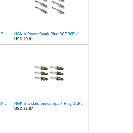
NGK Standard Series Spark Plug BCPR6ES-11 (6 Pack) Compatible With STERLING 825 S 1987-1988
NGK V-Power Spark Plug BCPR6E-11 (6 Pack) Compatible With STERLING 825 S 1987-1988 2.5L/2494cc
USD 29.81
NGK Iridium IX Spark Plug BCPR6EIX-11 (6 Pack) Compatible With STERLING 825 S 1987-1988 2.5L/2494cc
NGK Standard Series Spark Plug BCPR6ES-11 (6 Pack) Compatible With STERLING 825 SL 1987-1988
USD 27.97