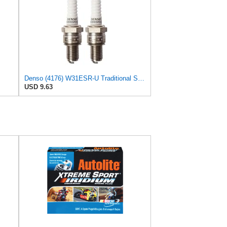
Denso (4176) W31ESR-U Traditional Spark Plug, Pack of 2
USD 9.63