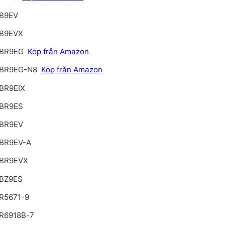
B9EV
B9EVX
BR9EG
Köp från Amazon
 BR9EG-N8
Köp från Amazon
BR9EIX
BR9ES
BR9EV
BR9EV-A
BR9EVX
BZ9ES
R5671-9
R6918B-7