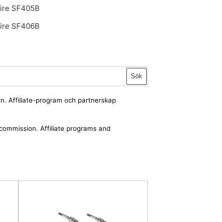
fire SF405B
fire SF406B
Sök
ion. Affiliate-program och partnerskap
a commission. Affiliate programs and