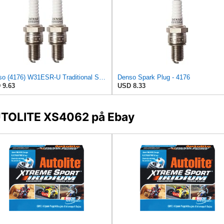
Denso (4176) W31ESR-U Traditional Spark Plug, Pack of 2
Denso Spark Plug - 4176
 9.63
USD 8.33
AUTOLITE XS4062 på Ebay