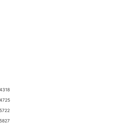
4318
4725
5722
5827