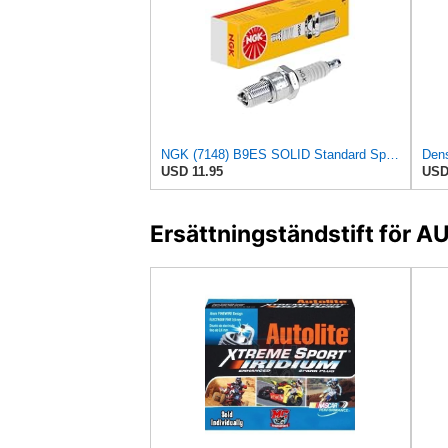
NGK (7148) B9ES SOLID Standard Spark Plug, Pack of 1
USD 11.95
USD
Ersättningständstift för 