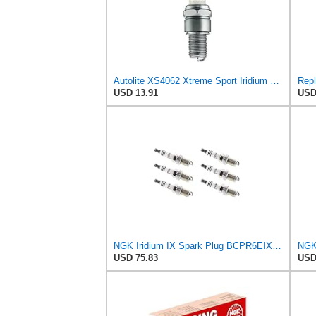
Autolite XS4062 Xtreme Sport Iridium Powersports Spark Plug, Pack of 1
USD 13.91
USD
NGK Iridium IX Spark Plug BCPR6EIX-11 (6 Pack) Compatible With STERLING 825 SL 1987-1988 2.5L/2494cc
USD 75.83
USD