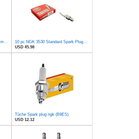
NGK Spark Plug, NGK Standard, 14 mm Thread, 0.749 in Reach, Gasket Seat, Stock Number 3530,
10 pc NGK 3530 Standard Spark Plugs for 2415 4043 4047 92070-1058 92070-1061 92070-1223 92070-1224
USD 45.98
Tûche Spark plug ngk (B9ES)
USD 12.12