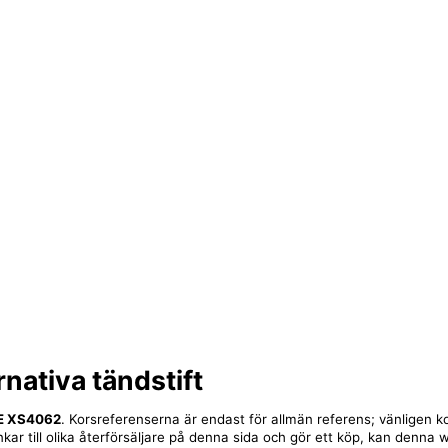
rnativa tändstift
E XS4062
. Korsreferenserna är endast för allmän referens; vänligen ko
nkar till olika återförsäljare på denna sida och gör ett köp, kan denna 