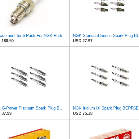
Replacement for 6 Pack For NGK Ruthenium HX Spark Plugs 2008-2009 For Mitsubishi Galant V6 3.8L ps
 180.50
USD 27.97
NGK G-Power Platinum Spark Plug BCPR6EGP (6 Pack) Compatible With STERLING 825 SL 1987-1988
 37.99
USD 75.38