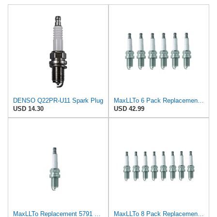
DENSO Q22PR-U11 Spark Plug
MaxLLTo 6 Pack Replacement 5791 V-Power Spark Plug for Bosch FR5DCX for Champion RC7YCC4 for DENSO
USD 14.30
USD 42.99
MaxLLTo Replacement 5791 V-Power Spark Plug for Bosch FR5DCX for Champion RC7YCC4 for DENSO Auto
MaxLLTo 8 Pack Replacement 5791 V-Power Spark Plug for Bosch FR5DCX for Champion RC7YCC4 for DENSO