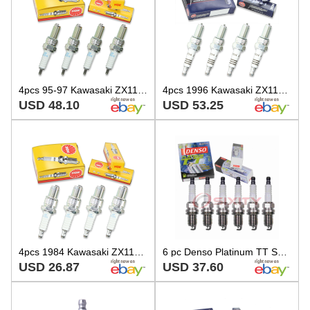
4pcs 95-97 Kawasaki ZX1100 GPZ NGK Standard Spark Plugs 1089cc 66ci ZX1100D rn
4pcs 1996 Kawasaki ZX1100 GPZ ABS NGK Iridium IX Spark Plugs 1089cc 66ci jl
USD 48.10
USD 53.25
4pcs 1984 Kawasaki ZX1100 GPZ NGK Standard Spark Plugs 1089cc 66ci ZX1100A qb
6 pc Denso Platinum TT Spark Plugs for 1996-1999 BMW 328is 2.8L L6 Ignition xq
USD 26.87
USD 37.60