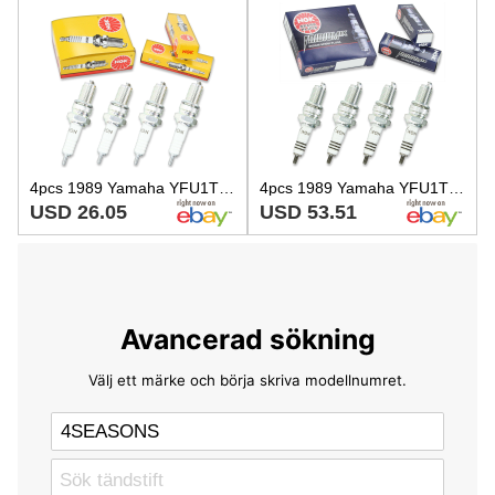
4pcs 1989 Yamaha YFU1TW Pro Hauler Turf NGK Standard Spark Plugs 229cc 13ci ir
4pcs 1989 Yamaha YFU1TW Pro Hauler Turf NGK Iridium IX Spark Plugs 229cc qa
USD 26.05
USD 53.51
Avancerad sökning
Välj ett märke och börja skriva modellnumret.