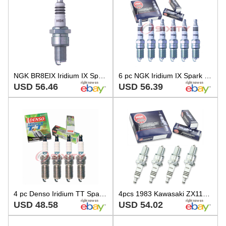
NGK BR8EIX Iridium IX Spark Plug Motorcycle For ATV Scooter High Performance
6 pc NGK Iridium IX Spark Plugs for 1994-2008 Mazda B3000 3.0L V6 Ignition vc
USD 56.46
USD 56.39
4 pc Denso Iridium TT Spark Plugs for 2006-2013 Mazda 3 2.0L 2.3L 2.5L L4 sf
4pcs 1983 Kawasaki ZX1100 GPZ NGK Iridium IX Spark Plugs 1089cc 66ci ZX1100A vb
USD 48.58
USD 54.02