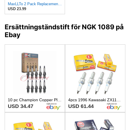
MaxLLTo 2 Pack Replacement 5791 V-Power Spark Plug for Bosch FR5DCX for Champion RC7YCC4 for DENSO
USD 23.99
Ersättningständstift för NGK 1089 på
Ebay
10 pc Champion Copper Plus Spark Plugs for 2007-2009 Audi S8 5.2L V10 vx
4pcs 1996 Kawasaki ZX1100 GPZ NGK Standard Spark Plugs 1089cc 66ci ZX1100F sh
USD 34.47
USD 61.44