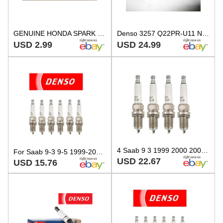
GENUINE HONDA SPARK PLUGS Q22PR-U11 98079-57158 067700-6090 DENSO
Denso 3257 Q22PR-U11 Nickel U-Groove Spark Plug, New Old Stock, Pack of 4
USD 2.99
USD 24.99
4 Saab 9 3 1999 2000 2002 Spark Plugs Denso Q22PRU11
For Saab 9-3 9-5 1999-2005 Set Of 6 Spark Plugs Denso Regular Resistor Q22PR U11
USD 22.67
USD 15.76