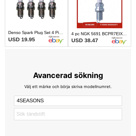
Denso Spark Plug Set 4 Pieces U-Groove Conventional Gap 0.044
4 pc NGK 5691 BCPR7EIX-11 Iridium IX Spark Plugs for Q22PR-ZU11 Q22PR-U11 vc
USD 19.95
USD 38.47
Avancerad sökning
Välj ett märke och börja skriva modellnumret.