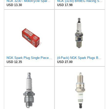
NGK 3230 - Motorcycle Spark Plug - Part # 3230
NGK (3230) BR9EG Racing Spark Plug, Pack of 2
USD 13.30
USD 17.98
NGK Spark Plug Single Piece Pack for Stock Number 3230 or Copper Core Part No. BR9EG
(4-Pack) NGK Spark Plugs BR9EG (Stock # 3230)
USD 12.35
USD 27.00