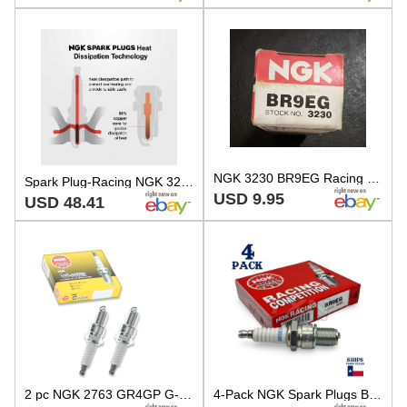
NGK 3230 BR9EG Racing Spark Plug, Pack of 1
Spark Plug-Racing NGK 3230
USD 9.95
USD 48.41
2 pc NGK 2763 GR4GP G-Power Spark Plugs for WR9LP WR8LPP33X W14EXZU jc
4-Pack NGK Spark Plugs BR9EG Stock # 3230