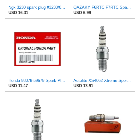
Ngk 3230 spark plug #3230/04 (3230)
QAZAKY F6RTC F7RTC Spark Plug Compatible with NGK BPR6ES BP6ES 5534/BPR7ES V-line-19 Airdelco
USD 16.31
USD 6.99
Honda 98079-59679 Spark Plug (Br9Eg)
Autolite XS4062 Xtreme Sport Iridium Powersports Spark Plug, Pack of 1
USD 11.47
USD 13.91