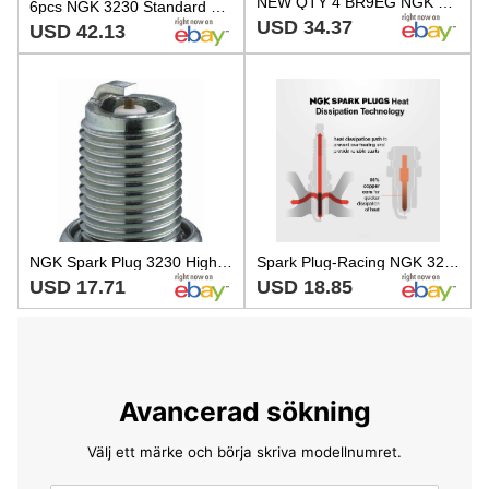
NEW QTY 4 BR9EG NGK Spark Plugs #3230 TM HUSKY YAMAHA HONDA GAS GAS
6pcs NGK 3230 Standard BR9EG Motorcycle Spark Plug Tune Up Kit Set yn
USD 34.37
USD 42.13
NGK Spark Plug 3230 High-Quality Auto Part, Universal Fit for Multiple Models
Spark Plug-Racing NGK 3230
USD 17.71
USD 18.85
Avancerad sökning
Välj ett märke och börja skriva modellnumret.