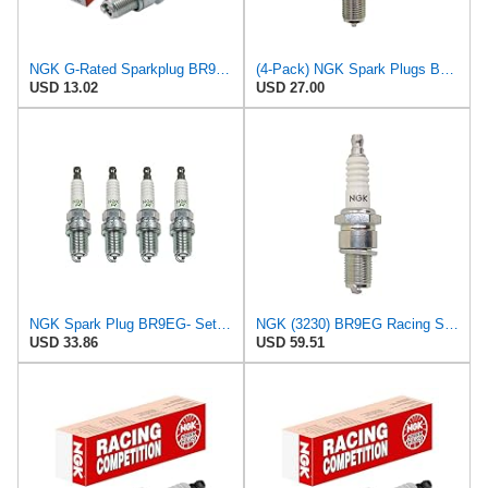
NGK G-Rated Sparkplug BR9EG for Honda CR125R 1982-2007
(4-Pack) NGK Spark Plugs BR9EG (Stock # 3230)
USD 13.02
USD 27.00
NGK Spark Plug BR9EG- Set of 4
NGK (3230) BR9EG Racing Spark Plug (8 pack)
USD 33.86
USD 59.51