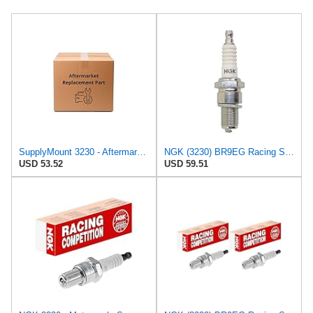
SupplyMount 3230 - Aftermarket Replacement BR9EG Import Plugs 4BX Compatible with NGK
NGK (3230) BR9EG Racing Spark Plug (8 pack)
USD 53.52
USD 59.51