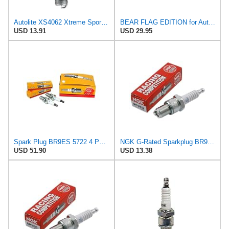
Autolite XS4062 Xtreme Sport Iridium Powersports Spark Plug, Pack of 1
BEAR FLAG EDITION for Autolite Spark Plug 4062 Automotive Parts
USD 13.91
USD 29.95
Spark Plug BR9ES 5722 4 PK Replaces RN2C 4062, Replacement for NGK, Champion, Autolite OEM
NGK G-Rated Sparkplug BR9EG for Yamaha YZ125 1998-2005
USD 51.90
USD 13.38