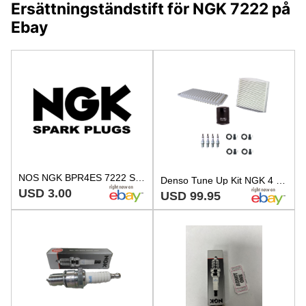
Ersättningständstift för NGK 7222 på
Ebay
NOS NGK BPR4ES 7222 SPARK PLUG
Denso Tune Up Kit NGK 4 Spark Plugs Boots Kit for Camry Hybrid 2.4 L4 FHEV FWD
USD 3.00
USD 99.95