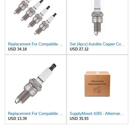
Replacement For Compatible With Autolite 4 Pack of Genuine OEM Spark Plugs - 4265-4PK
Set (4pcs) Autolite Copper Core Spark Plugs Resistor Gasket Seat 14mm x 1.25 Thread 4265
USD 34.18
USD 27.12
Replacement For Compatible With Autolite Genuine OEM Spark Plug - 4265
SupplyMount 4265 - Aftermarket Replacement Spark Plug Box of 4 Compatible with AUTOLITE
USD 13.39
USD 35.93