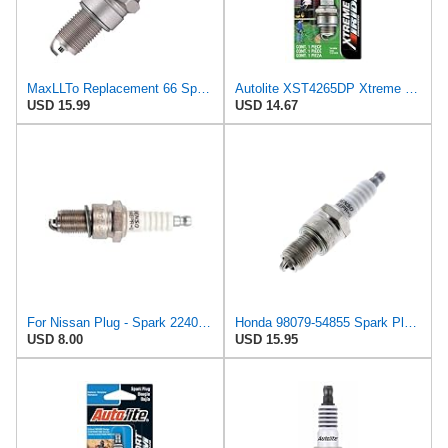
MaxLLTo Replacement 66 Spark Plug for Bosch 7511 7512 7513 7607 7911 7913 W10D W10DC
Autolite XST4265DP Xtreme Start Iridium Lawn & Garden Spark Plug Automotive Replacement, Pack of 1
USD 15.99
USD 14.67
For Nissan Plug - Spark 22401-V1414
Honda 98079-54855 Spark Plug (W14Epr-U)
USD 8.00
USD 15.95