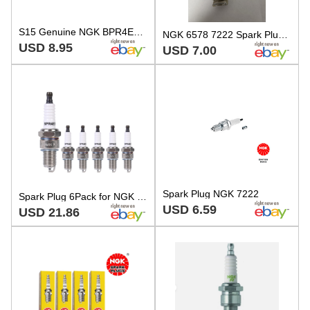
S15 Genuine NGK BPR4ES Spark Plug 7222 OEM New Factory Boat Parts
NGK 6578 7222 Spark Plug BPR4ES
USD 8.95
USD 7.00
Spark Plug NGK 7222
Spark Plug 6Pack for NGK BPR4ES, Toro, Honda GCV, GX Series, HR214
USD 6.59
USD 21.86