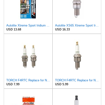
Autolite Xtreme Sport Iridium Automotive Replacement Spark Plug, XS65DP (1 Pack)
Autolite XS65 Xtreme Sport Iridium Powersports Spark Plug, Pack of 1
USD 13.68
USD 16.33
TORCH F4RTC Replace for NGK BPR4ES Spark Plug,ACDelco R46XLS,Pack of 2
TORCH F4RTC Replace for NGK BPR4ES Spark Plug,ACDelco R46XLS,Pack of 1
USD 7.99
USD 5.99