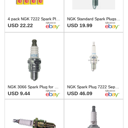
4 pack NGK 7222 Spark Plugs
NGK Standard Spark Plugs - Stock #6578 - BPR4ES - Solid Tip - Pack of 4
USD 22.22
USD 19.99
NGK 3066 Spark Plug for Cadillac Saab Toyota Chevrolet Datsun Bertone 100 58-06
NGK Spark Plug 7222 Separate Type BPR4ES
USD 9.44
USD 46.09