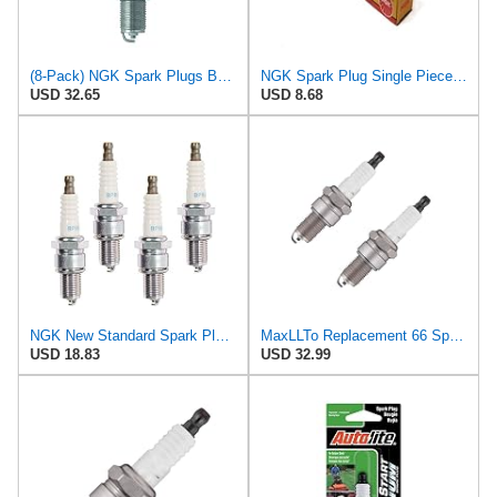
(8-Pack) NGK Spark Plugs BPR4ES (Stock # 7222)
NGK Spark Plug Single Piece Pack for Stock Number 7222 or Copper Core Part No. BPR4ES
USD 32.65
USD 8.68
NGK New Standard Spark Plug BPR4ES, 7222 Set of 4 Spark Plugs
MaxLLTo Replacement 66 Spark Plug for Bosch 7511 7512 7513 7607 7911 7913 W10D W10DC, 2 pack
USD 18.83
USD 32.99