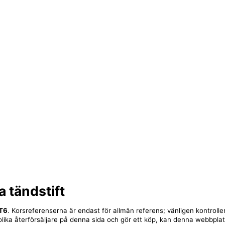
a tändstift
T6
. Korsreferenserna är endast för allmän referens; vänligen kontroll
ll olika återförsäljare på denna sida och gör ett köp, kan denna webbpla