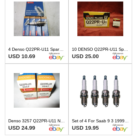
4 Denso Q22PR-U11 Spark Plugs 3257 4 pack
10 DENSO Q22PR-U11 Spark Plug 501 Champion RC7YC RC9YC4 NGK BCP7E11 BCP7ES11
USD 10.69
USD 25.00
Denso 3257 Q22PR-U11 Nickel U-Groove Spark Plug, New Old Stock, Pack of 4
Set of 4 For Saab 9 3 1999 2000 2002 Spark Plugs Denso Q22PRU11
USD 24.99
USD 19.95