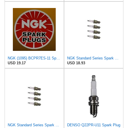
NGK (1095) BCPR7ES-11 Spark Plug - Pack of 4
NGK Standard Series Spark Plug BCPR7ES-11 (4 Pack) for SAAB 9000 CSE TURBO 1995-1998 2.3L/2290cc
USD 19.17
USD 18.93
NGK Standard Series Spark Plug BCPR7ES-11 (4 Pack) for SAAB 9000 CD TURBO 1991-1992 2.3L/2290cc
DENSO Q22PR-U11 Spark Plug