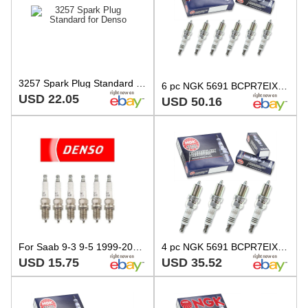
3257 Spark Plug Standard for Denso
6 pc NGK 5691 BCPR7EIX-11 Iridium IX Spark Plugs for Q22PR-ZU11 Q22PR-U11 gg
USD 22.05
USD 50.16
For Saab 9-3 9-5 1999-2005 Set Of 6 Spark Plugs Denso Regular Resistor Q22PR U11
4 pc NGK 5691 BCPR7EIX-11 Iridium IX Spark Plugs for Q22PR-ZU11 Q22PR-U11 vc
USD 15.75
USD 35.52