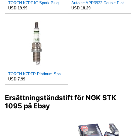
TORCH K7RTJC Spark Plug Replace for Bosch FR5DTC,for Autolite 3922,4PCS
Autolite APP3922 Double Platinum Automotive Replacement Spark Plugs (4 Pack)
USD 19.99
USD 18.29
TORCH K7RTP Platinum Spark Plug Replace for Autolite 3922 XS3922 Spark Plug, for CHAMPION
USD 7.99
Ersättningständstift för NGK STK
1095 på Ebay