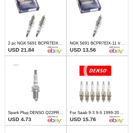
2 pc NGK 5691 BCPR7EIX-11 Iridium IX Spark Plugs for Q22PR-ZU11 Q22PR-U11 mh
NGK 5691 BCPR7EIX-11 Iridium IX Spark Plug for Q22PR-ZU11 Q22PR-U11 ka
USD 21.84
USD 13.56
Spark Plug DENSO Q22PR-U11
For Saab 9-3 9-5 1999-2005 Set Of 6 Spark Plugs Denso Regular Resistor Q22PR U11
USD 4.73
USD 15.76