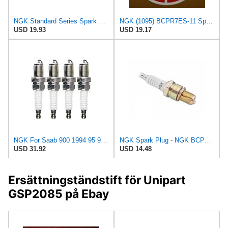
NGK Standard Series Spark Plug BCPR7ES-11 (4 Pack) for SAAB 9000 S 1990-1990 2.3L/2290cc
NGK (1095) BCPR7ES-11 Spark Plug - Pack of 4
USD 19.93
USD 19.17
NGK For Saab 900 1994 95 96 1998 Spark Plug Traditionals Box of 4 (BCPR7ES-11) | 1095
NGK Spark Plug - NGK BCPR7ES11 (1095) 32000330
USD 31.92
USD 14.48
Ersättningständstift för Unipart
GSP2085 på Ebay