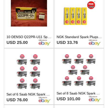
10 DENSO Q22PR-U11 Spark Plug 501 Champion RC7YC RC9YC4 NGK BCP7E11 BCP7ES11
NGK Standard Spark Plugs BCPR7ES11 1095 Set of 4
USD 25.00
USD 33.76
Set of 8 Saab NGK Spark Plugs 1095 32000330
Set of 6 Saab NGK Spark Plugs 1095 32000330
USD 101.00
USD 76.00