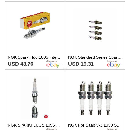
NGK Spark Plug 1095 Integrated Type BCPR7ES-11
NGK Standard Series Spark Plug BCPR7ES-11 4 Pack
USD 48.76
USD 19.31
NGK SPARKPLUGS 1095 PLUG BCPR7ES-11
NGK For Saab 9-3 1999 Spark Plug Traditionals Box of 4 BCPR7ES-11