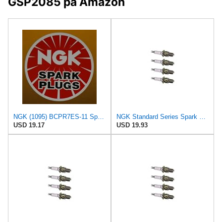
GSP2085 på Amazon
NGK (1095) BCPR7ES-11 Spark Plug - Pack of 4
NGK Standard Series Spark Plug BCPR7ES-11 (4 Pack) for SAAB 43711 BASE 1999-1999 2.0L/1985cc
USD 19.17
USD 19.93