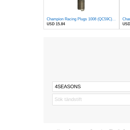
Champion Racing Plugs 1008 (QC59C) Pack of 1 (UPC 037551009794)
USD 15.84
USD