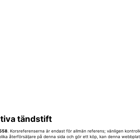
tiva tändstift
558
. Korsreferenserna är endast för allmän referens; vänligen kontrol
ll olika återförsäljare på denna sida och gör ett köp, kan denna webbpla