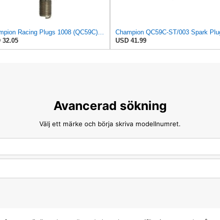
Champion Racing Plugs 1008 (QC59C) Pack of 4 (UPC 037551152582)
Champion QC59C-ST/003 Spark Plu
 32.05
USD 41.99
Avancerad sökning
Välj ett märke och börja skriva modellnumret.