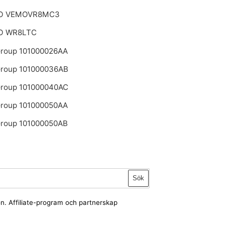
O VEMOVR8MC3
O WR8LTC
roup 101000026AA
roup 101000036AB
roup 101000040AC
roup 101000050AA
roup 101000050AB
Sök
ion. Affiliate-program och partnerskap