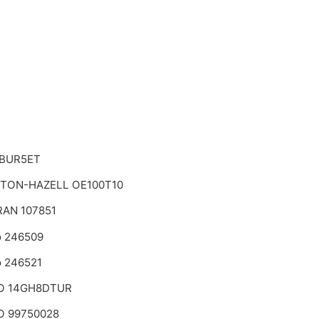
 BUR5ET
TON-HAZELL OE100T10
AN 107851
o 246509
o 246521
O 14GH8DTUR
 99750028