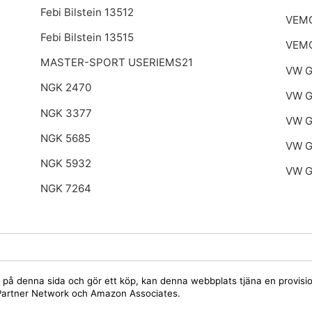
Febi Bilstein 13512
VEM
Febi Bilstein 13515
8
VEM
MASTER-SPORT USERIEMS21
VW G
NGK 2470
VW G
NGK 3377
VW G
NGK 5685
VW G
NGK 5932
VW G
NGK 7264
jare på denna sida och gör ett köp, kan denna webbplats tjäna en provis
y Partner Network och Amazon Associates.