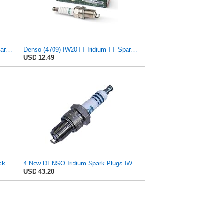
Denso (5305) IW16 Iridium Power Spark Plug, (Pack of 1)
Denso (4709) IW20TT Iridium TT Spark Plug, (Pack of 1)
USD 12.49
Denso (5306) IW20 Spark Plugs, Pack of 4
4 New DENSO Iridium Spark Plugs IW20# 5306
USD 43.20