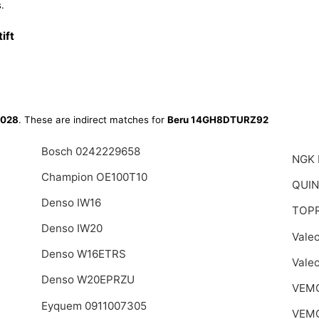
.
ift
028
. These are indirect matches for
Beru 14GH8DTURZ92
Bosch 0242229658
NGK
Champion OE100T10
QUIN
Denso IW16
TOPR
Denso IW20
Vale
Denso W16ETRS
Vale
Denso W20EPRZU
VEM
Eyquem 0911007305
VEMO