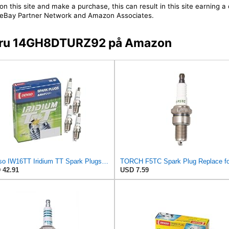
on this site and make a purchase, this can result in this site earning 
 the eBay Partner Network and Amazon Associates.
 Beru 14GH8DTURZ92 på Amazon
Denso IW16TT Iridium TT Spark Plugs 4708-4 PK
 42.91
USD 7.59