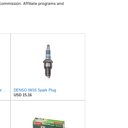
a commission. Affiliate programs and
TORCH F5TC Spark Plug Replace for CHAMPION N11YC/302 Spark Plug, for NGK BP5ES/7832 Spark Plug, for
DENSO IW16 Spark Plug
USD 15.16