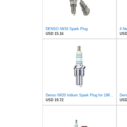
DENSO IW16 Spark Plug
USD 15.16
USD
Denso IW20 Iridium Spark Plug for 1983-85 Harley-Davidson XR 1000 (C01013918)
USD 19.72
USD