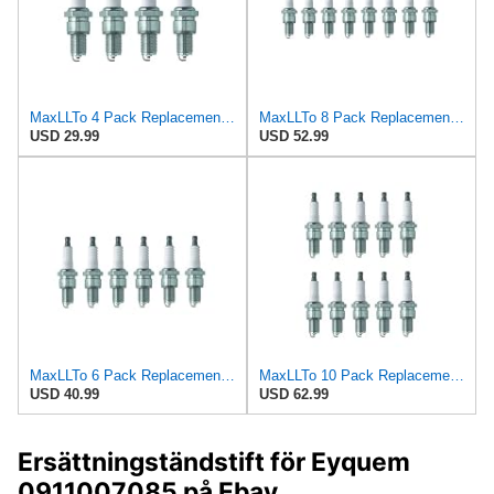
MaxLLTo 4 Pack Replacement 2851 V-Power Spark Plug for Bosch 7501 7595 W7DCR WR6D WR6DC WR6DCX WR7D
MaxLLTo 8 Pack Replacement 2851 V-Power Spark Plug for Bosch 7501 7595 W7DCR WR6D WR6DC WR6DCX WR7D
USD 29.99
USD 52.99
MaxLLTo 6 Pack Replacement 2851 V-Power Spark Plug for Bosch 7501 7595 W7DCR WR6D WR6DC WR6DCX WR7D
MaxLLTo 10 Pack Replacement 2851 V-Power Spark Plug for Bosch 7501 7595 W7DCR WR6D WR6DC WR6DCX
USD 40.99
USD 62.99
Ersättningständstift för Eyquem
0911007085 på Ebay