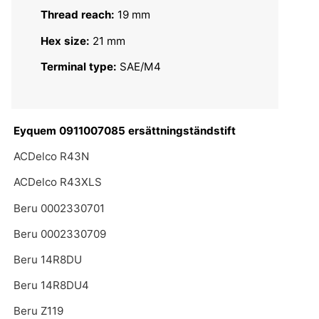
Thread reach:
19 mm
Hex size:
21 mm
Terminal type:
SAE/M4
Eyquem 0911007085 ersättningständstift
ACDelco R43N
ACDelco R43XLS
Beru 0002330701
Beru 0002330709
Beru 14R8DU
Beru 14R8DU4
Beru Z119