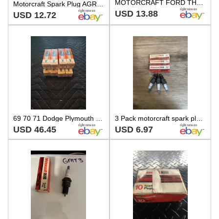
MOTORCRAFT FORD THREE PAK AGR42 SPARK PLUGS 1974-78 Mustang II Pinto Bobcat
Motorcraft Spark Plug AGR22C for Hyundai Subaru Suzuki Renault Isuzu Dodge 66-99
USD 13.88
USD 12.72
69 70 71 Dodge Plymouth 426 8 Cylinder Spark Plug Autolite AGR32 Set of 8 NIB
3 Pack motorcraft spark plugs AGR32C
USD 46.45
USD 6.97