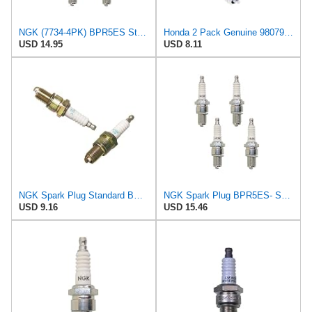
NGK (7734-4PK) BPR5ES Standard Spark Plug, Box of 4
Honda 2 Pack Genuine 98079-55846 Spark Plug Fits NGK BPR5ES OEM
USD 14.95
USD 8.11
NGK Spark Plug Standard BPR5ES - Pack of 2
NGK Spark Plug BPR5ES- Set of 4 (BPR5ESX4)
USD 9.16
USD 15.46