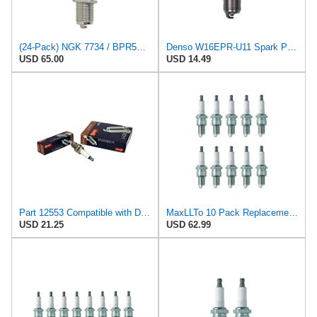
(24-Pack) NGK 7734 / BPR5ES Spark Plug
Denso W16EPR-U11 Spark Plug-Resistor-Stock #3201
USD 65.00
USD 14.49
Part 12553 Compatible with Denso Spark Plug W16Epr-U Replacement for F5Rtc, F5Rf, 5580, BPR5Es,
MaxLLTo 10 Pack Replacement 2851 V-Power Spark Plug for Bosch 7501 7595 W7DCR WR6D WR6DC WR6DCX
USD 21.25
USD 62.99