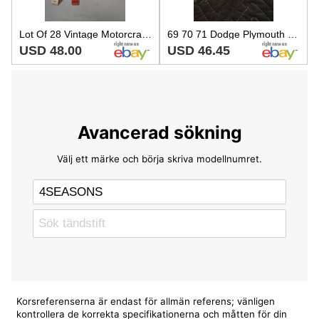
Lot Of 28 Vintage Motorcraft Spark Plugs NOS OEM Fomoco
69 70 71 Dodge Plymouth 426 8 Cylinder Spark Plug Autolite AGR32 Set of 8 NIB
USD 48.00
USD 46.45
Avancerad sökning
Välj ett märke och börja skriva modellnumret.
Korsreferenserna är endast för allmän referens; vänligen
kontrollera de korrekta specifikationerna och måtten för din