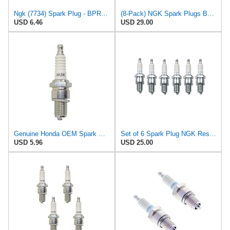
Ngk (7734) Spark Plug - BPR5ES, One Size
(8-Pack) NGK Spark Plugs BPR5ES-11 (Stock # 7634)
USD 6.46
USD 29.00
Genuine Honda OEM Spark Plug 98079-55846 (NGK BPR5ES) Honda & other small engines
Set of 6 Spark Plug NGK Resistor BPR5ES
USD 5.96
USD 25.00