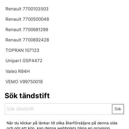
Renault 7700103503
Renault 7700500048
Renault 7700681299
Renault 7700692428
TOPRAN 107123
Unipart GSP4472
Valeo R84H
VEMO V99750018
Sök tändstift
Sök
När du klickar på länkar till olika återförsäljare på denna sida
och gör ett köp, kan denna webbplats tjäna en provision.