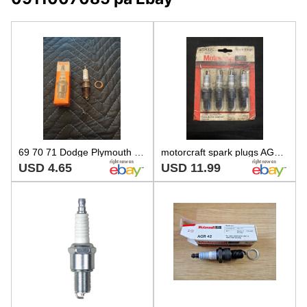
69 70 71 Dodge Plymouth 426 8 Cylinder Spark Plug Autolite AGR32 New In Box
motorcraft spark plugs AGR32C
USD 4.65
USD 11.99