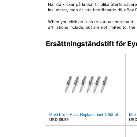
När du klickar på länkar till olika återförsäl
inkluderar, men är inte begränsade till, eBa
When you click on links to various merchants 
affiliations include, but are not limited to,
Ersättningständstift för
MaxLLTo 6 Pack Replacement 1263 Standard Spark Plug for Bosch W5DTC W6DTC W7DTC W8DTC for Champion
USD 69.99
USD