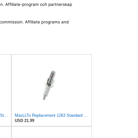
ion. Affiliate-program och partnerskap
a commission. Affiliate programs and
MaxLLTo 2 Pack Replacement 1263 Standard Spark Plug for Bosch W5DTC W6DTC W7DTC W8DTC for Champion
MaxLLTo Replacement 1263 Standard Spark Plug for Bosch W5DTC W6DTC W7DTC W8DTC for Champion N7BYC
USD 21.99