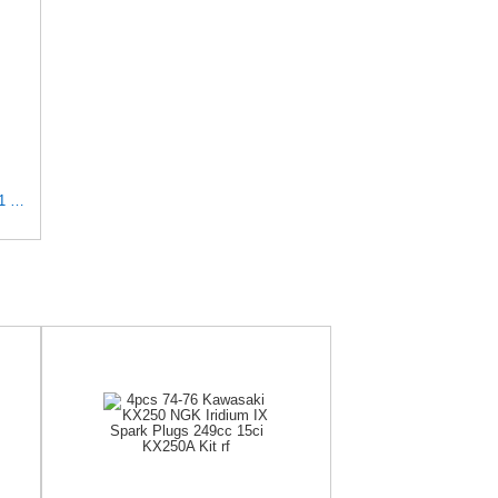
MaxLLTo Replacement BCPR6EIX-11 Spark Plug for NGK 4919 Iridium IX for DENSO Auto 3153 3155 3157