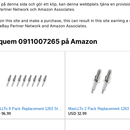
jare på denna sida och gör ett köp, kan denna webbplats tjäna en provis
y Partner Network och Amazon Associates.
on this site and make a purchase, this can result in this site earning 
 the eBay Partner Network and Amazon Associates.
 Eyquem 0911007265 på Amazon
MaxLLTo 8 Pack Replacement 1263 Standard Spark Plug for Bosch W5DTC W6DTC W7DTC W8DTC for Champion
 96.99
USD 32.99