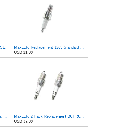
MaxLLTo 2 Pack Replacement 1263 Standard Spark Plug for Bosch W5DTC W6DTC W7DTC W8DTC for Champion
MaxLLTo Replacement 1263 Standard Spark Plug for Bosch W5DTC W6DTC W7DTC W8DTC for Champion N7BYC
USD 21.99
Denso W16EPB10 Multi-Ground Plug, Pack of 1
MaxLLTo 2 Pack Replacement BCPR6EIX-11 Spark Plug for NGK 4919 Iridium IX for DENSO Auto 3153 3155
USD 37.99