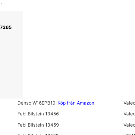
.
07265
Denso W16EPB10
Köp från Amazon
Vale
Febi Bilstein 13456
Vale
Febi Bilstein 13459
Vale