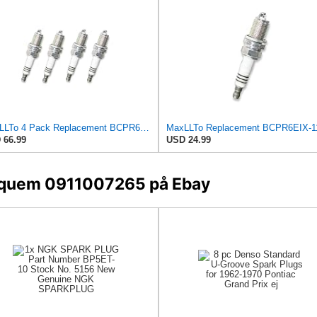
MaxLLTo 4 Pack Replacement BCPR6EIX-11 Spark Plug for NGK 4919 Iridium IX for DENSO Auto 3153 3155
 66.99
USD 24.99
Eyquem 0911007265 på Ebay