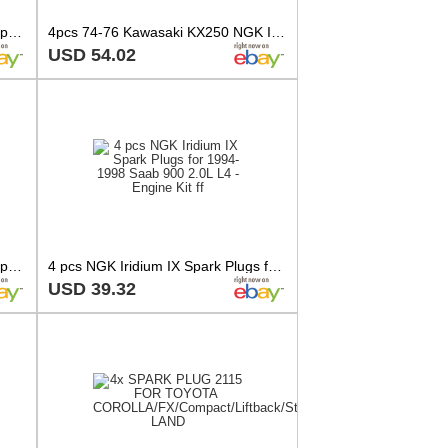
8 pc Denso Standard U-Groove Spark Plugs for 1962-1970 Pontiac Grand Prix ej
4pcs 74-76 Kawasaki KX250 NGK Iridium IX Spark Plugs 249cc 15ci KX250A Kit rf
USD 54.02
1 pc Denso Standard U-Groove Spark Plug for Yamaha YFM400 Big Bear 4x4 ot
4 pcs NGK Iridium IX Spark Plugs for 1994-1998 Saab 900 2.0L L4 - Engine Kit ff
USD 39.32