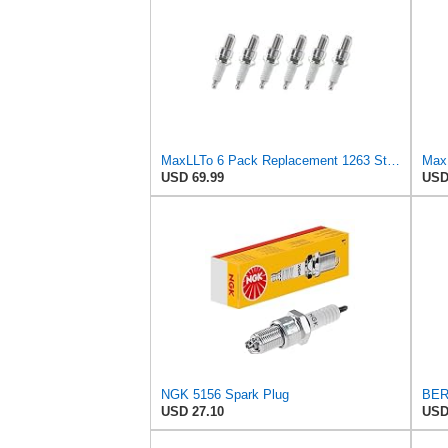
MaxLLTo 6 Pack Replacement 1263 Standard Spark Plug for Bosch W5DTC W6DTC W7DTC W8DTC for Champion
USD 69.99
USD
NGK 5156 Spark Plug
BER
USD 27.10
USD