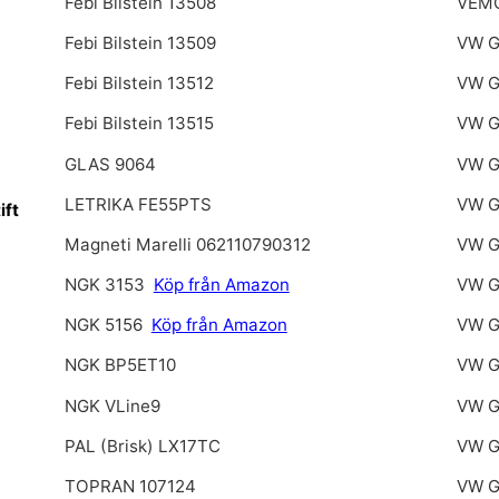
Febi Bilstein 13508
VEMO
Febi Bilstein 13509
VW G
Febi Bilstein 13512
VW G
Febi Bilstein 13515
VW G
GLAS 9064
VW G
LETRIKA FE55PTS
VW G
ift
Magneti Marelli 062110790312
VW G
NGK 3153
Köp från Amazon
VW G
NGK 5156
Köp från Amazon
VW G
NGK BP5ET10
VW G
NGK VLine9
VW G
PAL (Brisk) LX17TC
VW G
TOPRAN 107124
VW G