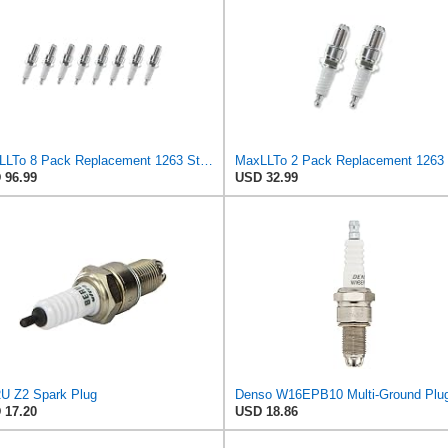
MaxLLTo 8 Pack Replacement 1263 Standard Spark Plug for Bosch W5DTC W6DTC W7DTC W8DTC for Champion
 96.99
USD 32.99
U Z2 Spark Plug
 17.20
USD 18.86