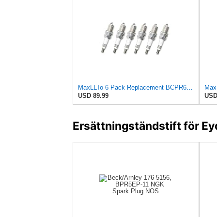
MaxLLTo 6 Pack Replacement BCPR6EIX-11 Spark Plug for NGK 4919 Iridium IX for DENSO Auto 3153 3155
USD 89.99
USD
Ersättningständstift för 