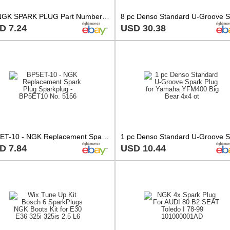
1x NGK SPARK PLUG Part Number BP5ET-10 Stock No. 5156 New Genuine NGK SPARKPLUG
D 7.24
USD 30.38
BP5ET-10 - NGK Replacement Spark Plug Sparkplug - BP5ET10 No. 5156
D 7.84
USD 10.44